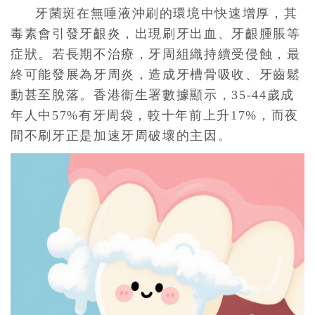
牙菌斑在無唾液沖刷的環境中快速增厚，其
毒素會引發牙齦炎，出現刷牙出血、牙齦腫脹等
症狀。若長期不治療，牙周組織持續受侵蝕，最
終可能發展為牙周炎，造成牙槽骨吸收、牙齒鬆
動甚至脫落。香港衞生署數據顯示，35-44歲成
年人中57%有牙周袋，較十年前上升17%，而夜
間不刷牙正是加速牙周破壞的主因。