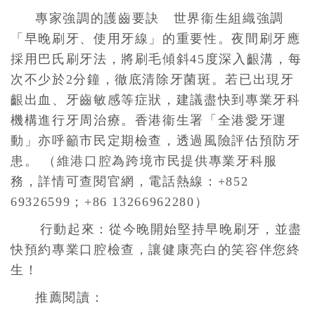
專家強調的護齒要訣 世界衞生組織強調
「早晚刷牙、使用牙線」的重要性。夜間刷牙應
採用巴氏刷牙法，將刷毛傾斜45度深入齦溝，每
次不少於2分鐘，徹底清除牙菌斑。若已出現牙
齦出血、牙齒敏感等症狀，建議盡快到專業牙科
機構進行牙周治療。香港衞生署「全港愛牙運
動」亦呼籲市民定期檢查，透過風險評估預防牙
患。 （
維港口腔
為跨境市民提供專業牙科服
務，詳情可查閱官網，電話熱線：+852
69326599；+86 13266962280）
行動起來：從今晚開始堅持早晚刷牙，並盡
快預約專業口腔檢查，讓健康亮白的笑容伴您終
生！
推薦閱讀：