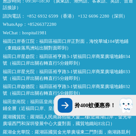
應診時間：
09:30~18:30 （廣東話、潮州話、客家話、英語、普通
話接診）
諮詢電話：
+852 6932 6599（香港） +132 6696 2280（深圳）
WhatsApp：
+85266372280
WeChat：
hospital1981
福田口岸香江院：
福田區福田口岸正對面，海悅華城104號地鋪
（東鐵線落馬洲站出關對面即到）
福田口岸星啟院：
福田區裕亨路3-1號福田口岸商業廣場地鋪034
號（福田口岸出關右轉直行5分鐘即到）
福田口岸星光院：
福田區裕亨路3-1號福田口岸商業廣場地鋪033
號（福田口岸出關右轉直行5分鐘即到）
福田口岸啟德院：
福田區裕亨路3-1號福田口岸商業廣場地鋪032
號（福田口岸出關右轉直行5分鐘即到）
福田皇崗院：
福田區皇崗口岸皇禦苑（皇城廣場C門）深港1號地
拎400蚊優惠券！
鋪全層（近福田口岸、皇崗口岸地鐵站E出口）
羅湖國貿院：
羅湖區人民南路熙龍大廈二樓(近羅湖口岸，金光華
廣場西門和深圳發展中心大廈對面，國貿地鐵站E出口）
羅湖金光華院：
羅湖區國貿金光華廣場東二門對面，南湖路凱利