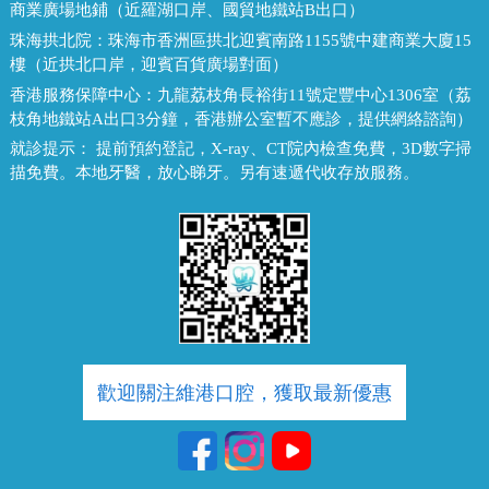
商業廣場地鋪（近羅湖口岸、國貿地鐵站B出口）
珠海拱北院：
珠海市香洲區拱北迎賓南路1155號中建商業大廈15
樓（近拱北口岸，迎賓百貨廣場對面）
香港服務保障中心：
九龍荔枝角長裕街11號定豐中心1306室（荔
枝角地鐵站A出口3分鐘，香港辦公室暫不應診，提供網絡諮詢）
就診提示：
提前預約登記，X-ray、CT院內檢查免費，3D數字掃
描免費。本地牙醫，放心睇牙。另有速遞代收存放服務。
歡迎關注維港口腔，獲取最新優惠