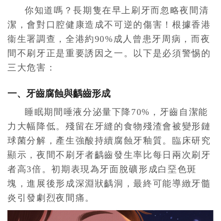
你知道嗎？長期隻在早上刷牙而忽略夜間清
潔，會對口腔健康造成不可逆的傷害！根據香港
衞生署調查，全港約90%成人曾患牙周病，而夜
間不刷牙正是重要誘因之一。以下是必須警惕的
三大危害：
一、牙齒腐蝕與齲齒形成
睡眠期間唾液分泌量下降70%，牙齒自潔能
力大幅降低。殘留在牙縫的食物殘渣會被變形鏈
球菌分解，產生強酸持續腐蝕牙釉質。臨床研究
顯示，夜間不刷牙者齲齒發生率比每日兩次刷牙
者高3倍。初期表現為牙面脫礦形成白堊色斑
塊，進展後形成深淵狀齲洞，最終可能導緻牙髓
炎引發劇烈夜間痛。