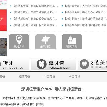
【維港萬卷書】維港口腔團隊走進 2026 香港書展：以閱讀拓視野，以學習築專業
【維港萬卷書】大學師生代表到訪
【維港老友記】中國香港演員湯俊明驚喜現身維港口腔羅湖國貿院，擔任「明星一日店長」
【維港暖萬家】山海同心守望相
【維港新動向】維港口腔受邀出席「南湖100」品牌發佈會，榮獲南湖街道突出貢獻企業殊榮
【維港新動向】維港口腔受邀參與「
【維港新動向】維港口腔走進羅湖六一遊園會｜義診送關懷，守護小朋友牙齒健康
【維港萬卷書】維港口腔鄭學長出席
聯絡方式
乘車路線
醫院環境
種植
多顆種植
半口種植
全口種植
深圳植牙推介2026 | 港人深圳植牙首...
大家對深圳植牙尤其對於追求高效、舒適的香港市民而言，選擇一間值得信賴的深
科機構至關重要。維港口腔...
[詳情]