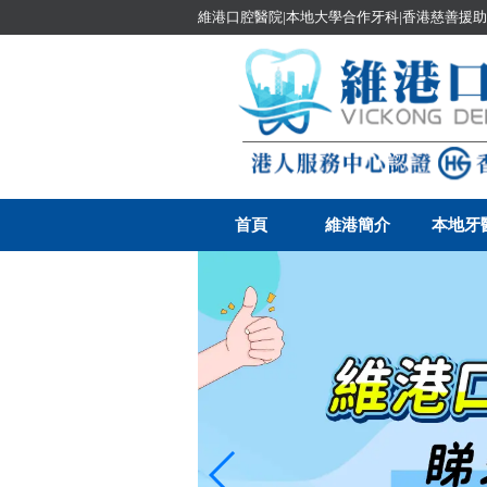
維港口腔醫院|本地大學合作牙科|香港慈善援助
首頁
維港簡介
本地牙