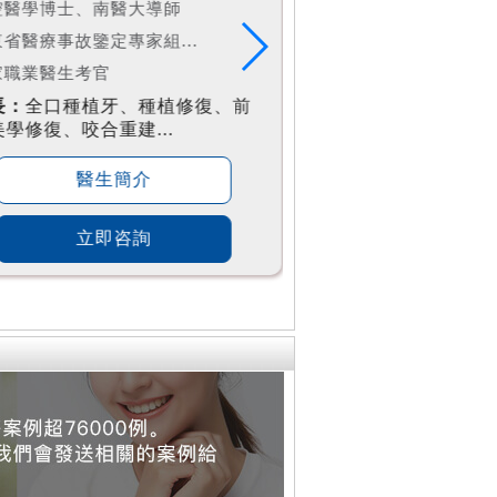
馬爾默大學口腔種植學...
蘭州大學口腔醫學碩
東省醫學世家
附屬三甲醫院口腔科
東話接診
蘭州大學口腔醫院口
長：
微創數字化精準種植牙、半
擅長：
數位化全口
口數字化微創種植...
牙、高難度智慧齒
醫生簡介
醫生簡
立即咨詢
立即咨