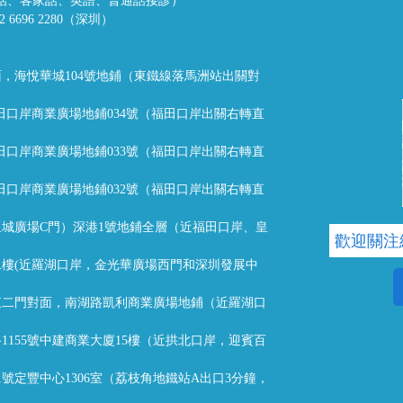
話、潮州話、客家話、英語、普通話接診）
32 6696 2280（深圳）
，海悅華城104號地鋪（東鐵線落馬洲站出關對
福田口岸商業廣場地鋪034號（福田口岸出關右轉直
福田口岸商業廣場地鋪033號（福田口岸出關右轉直
福田口岸商業廣場地鋪032號（福田口岸出關右轉直
城廣場C門）深港1號地鋪全層（近福田口岸、皇
歡迎關注
樓(近羅湖口岸，金光華廣場西門和深圳發展中
東二門對面，南湖路凱利商業廣場地鋪（近羅湖口
1155號中建商業大廈15樓（近拱北口岸，迎賓百
1號定豐中心1306室（荔枝角地鐵站A出口3分鐘，