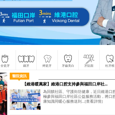
全瓷牙
鑲牙
烤瓷牙
牙齒美白
牙貼面
杜牙根
醫院資訊
【維港暖萬家】維港口腔支持參與福田口岸社...
為回饋社區、守護街坊健康，近日維港口
極參與福田口岸社區公益服務活動，將口
康知識同暖心服務送到...
[查看詳情]