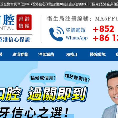
基金會會長單位|HKG香港信心保證認證|8種語言接診|服務80+國家|香港企業
醫
維港動態
消毒滅菌
種植牙
醫院環境