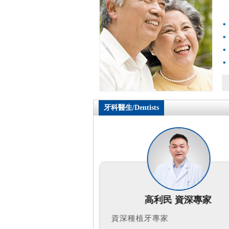
牙科醫生/Dentists
民 資深專家
王軍 資深專家
家
口腔主治醫生