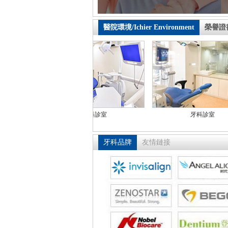
醫院環境/Ichier Environment
榮譽證書/H
室
大門
大門
牙科品牌
友情鏈接
室
大門
大門