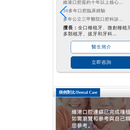
年以上核心...
深圳市口腔醫學會會員
床經驗
韓國登騰種植牙認證醫生
院口腔科診...
維港口腔資深專家
植牙、微創種植牙、
擅長：
微創種植牙、即刻種植
和牙科...
口/全口種植修復、半...
醫生簡介
醫生簡介
立即咨詢
立即咨詢
病例對比/Dental Case