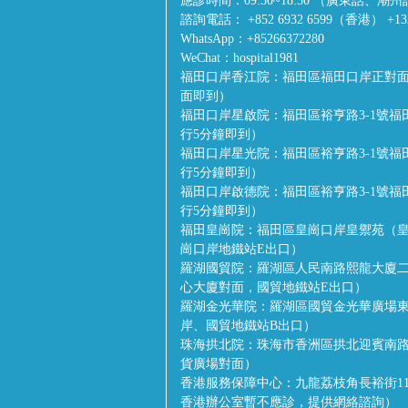
應診時間：
09:30~18:30 （廣東
諮詢電話：
+852 6932 6599（香港） +1
WhatsApp：
+85266372280
WeChat：
hospital1981
福田口岸香江院：
福田區福田口岸正對面
面即到）
福田口岸星啟院：
福田區裕亨路3-1號
行5分鐘即到）
福田口岸星光院：
福田區裕亨路3-1號
行5分鐘即到）
福田口岸啟德院：
福田區裕亨路3-1號
行5分鐘即到）
福田皇崗院：
福田區皇崗口岸皇禦苑（皇
崗口岸地鐵站E出口）
羅湖國貿院：
羅湖區人民南路熙龍大廈二
心大廈對面，國貿地鐵站E出口）
羅湖金光華院：
羅湖區國貿金光華廣場
岸、國貿地鐵站B出口）
珠海拱北院：
珠海市香洲區拱北迎賓南路
貨廣場對面）
香港服務保障中心：
九龍荔枝角長裕街1
香港辦公室暫不應診，提供網絡諮詢）