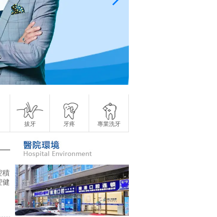
拔牙
牙疼
專業洗牙
腔積
腔健