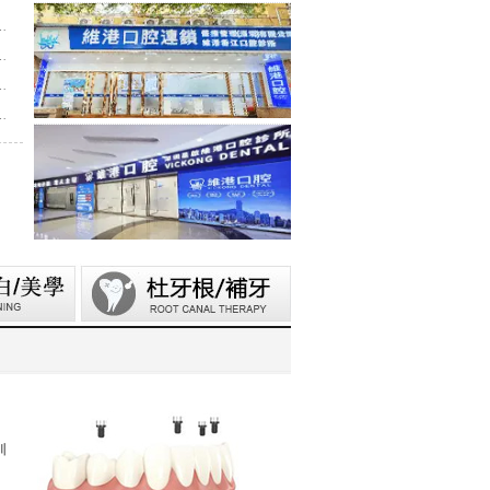
維港口腔參觀交流，深化校企合作共促口腔醫學發展
助，維港口腔向廣西捐資數萬元傳遞溫暖善意
第五屆香港潮州節」，推廣僑批文化，共促潮港交流
哈工大「AI 時代下的灣區新航線」商學思享交流會
圳