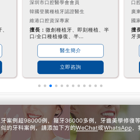
口腔醫學博士、南醫大導師
瑞典
廣東省醫療事故鑒定專家組...
廣
國家職業醫生考官
廣
、半
擅長：
全口種植牙、種植修復、前
擅
牙美學修復、咬合重建...
口全
醫生簡介
立即咨詢