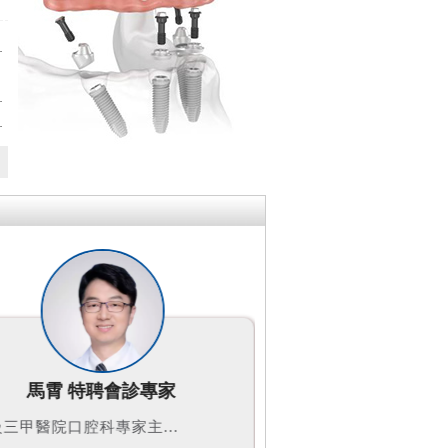
種牙邊間好？
？
種牙幾錢？
到維港口腔
廖展澎 資深專家
陳雲平 資
大學光華口腔醫學院口...
維港口腔連鎖門診主