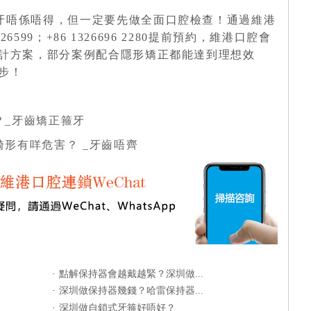
矯牙唔係唔得，但一定要先做全面口腔檢查！通過維港
6599；+86 1326696 2280提前預約，維港口腔會
計方案，部分案例配合隱形矯正都能達到理想效
步！
？_牙齒矯正箍牙
形有咩危害？ _牙齒唔齊
·
點解保持器會越戴越緊？深圳做...
·
深圳做保持器幾錢？哈雷保持器...
·
深圳做自鎖式牙箍好唔好？