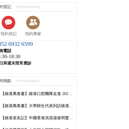
約登記
Online booking
預約登記
預約專家
852 6932 6599
詢電話
:30-18:30
日與週末照常應診
時熱點
Hot Information
【維港萬卷書】維港口腔團隊走進 2026 香港書展：以閱讀拓視野，以學習築專業
【維港萬卷書】大學師生代表到訪維港口腔參觀交流，深化校企合作共促口腔醫學發展
【維港老友記】中國香港演員湯俊明驚喜現身維港口腔羅湖國貿院，擔任「明星一日店長」