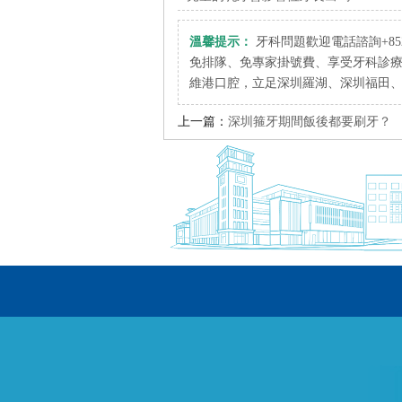
溫馨提示：
牙科問題歡迎電話諮詢+852 6
免排隊、免專家掛號費、享受牙科診
維港口腔，立足深圳羅湖、深圳福田
上一篇：
深圳箍牙期間飯後都要刷牙？