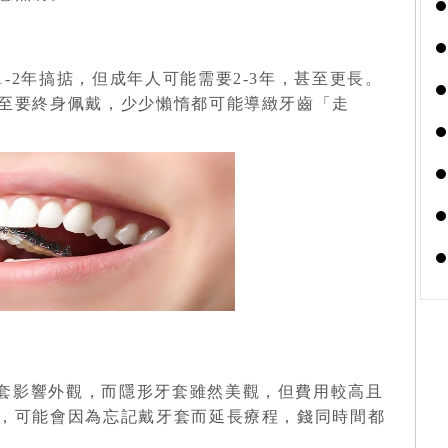
1-2年搞掂，但成年人可能需要2-3年，甚至更長。
至要終身佩戴，少少懶惰都可能導緻牙齒「走
牙套影響外觀，而隱形牙套雖然美觀，但費用較高且
，可能會因為忘記戴牙套而延長療程，錢同時間都