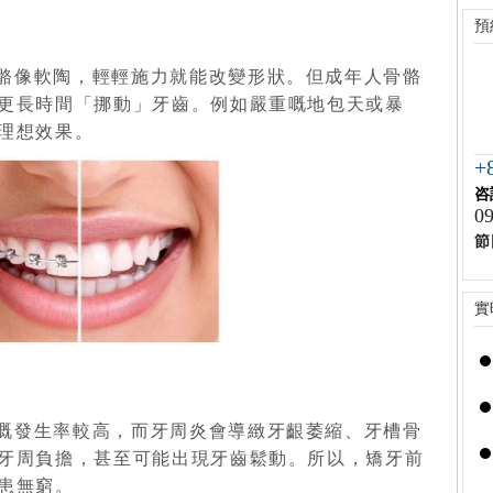
預
骨骼像軟陶，輕輕施力就能改變形狀。但成年人骨骼
更長時間「挪動」牙齒。例如嚴重嘅地包天或暴
到理想效果。
+
咨
09
節
實
病嘅發生率較高，而牙周炎會導緻牙齦萎縮、牙槽骨
牙周負擔，甚至可能出現牙齒鬆動。所以，矯牙前
後患無窮。