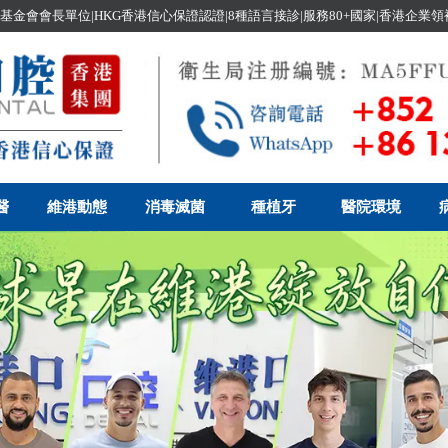
基金會會長單位|HKG香港信心保證認證|8種語言接診|服務80+國家|香港企業
醫
維港動態
消毒滅菌
種植牙
醫院環境