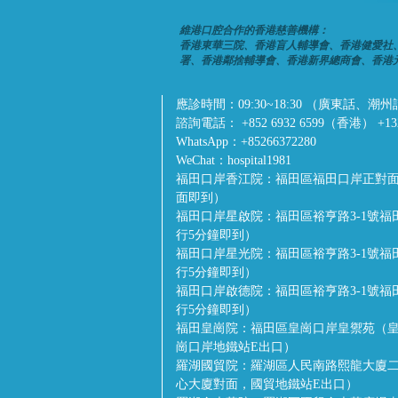
維港口腔合作的香港慈善機構：
香港東華三院、香港盲人輔導會、香港健愛社
署、香港鄰捨輔導會、香港新界總商會、香港
應診時間：
09:30~18:30 （廣東
諮詢電話：
+852 6932 6599（香港） +1
WhatsApp：
+85266372280
WeChat：
hospital1981
福田口岸香江院：
福田區福田口岸正對面
面即到）
福田口岸星啟院：
福田區裕亨路3-1號
行5分鐘即到）
福田口岸星光院：
福田區裕亨路3-1號
行5分鐘即到）
福田口岸啟德院：
福田區裕亨路3-1號
行5分鐘即到）
福田皇崗院：
福田區皇崗口岸皇禦苑（皇
崗口岸地鐵站E出口）
羅湖國貿院：
羅湖區人民南路熙龍大廈二
心大廈對面，國貿地鐵站E出口）