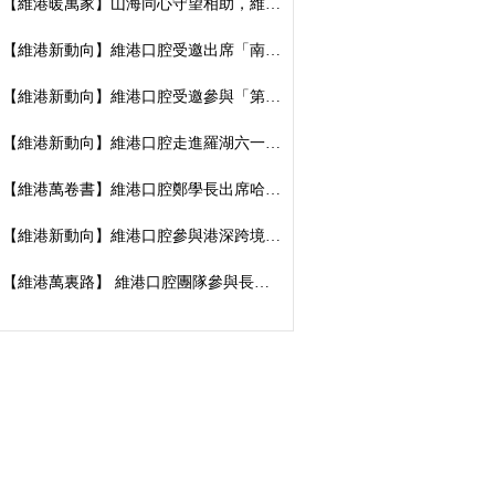
【維港暖萬家】山海同心守望相助，維港口腔向廣西捐資數萬元傳遞溫暖善意
【維港新動向】維港口腔受邀出席「南湖100」品牌發佈會，榮獲南湖街道突出貢獻企業殊榮
【維港新動向】維港口腔受邀參與「第五屆香港潮州節」，推廣僑批文化，共促潮港交流
【維港新動向】維港口腔走進羅湖六一遊園會｜義診送關懷，守護小朋友牙齒健康
【維港萬卷書】維港口腔鄭學長出席哈工大「AI 時代下的灣區新航線」商學思享交流會
【維港新動向】維港口腔參與港深跨境學童港校通活動，搭建兩地學童溝通橋樑
【維港萬裏路】 維港口腔團隊參與長洲太平清醮 感受非遺文化魅力