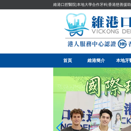
維港口腔醫院|本地大學合作牙科|香港慈善援助
首頁
維港簡介
本地牙