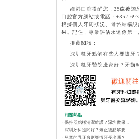
維港口腔提醒您，25歲後
口腔官方網站或電話：+852 6932
根據個人牙周狀況、骨骼結構設
果。記住，專業評估永遠係第一
推薦閱讀：
深圳箍牙點解有些人要拔牙
深圳箍牙醫院邊家好？牙齒畸
相關熱點
·
保持器點樣清潔維護？深圳做保...
·
深圳牙科邊間好？矯正後點解要...
·
兒童的乳牙會影響恆牙長出嗎？...