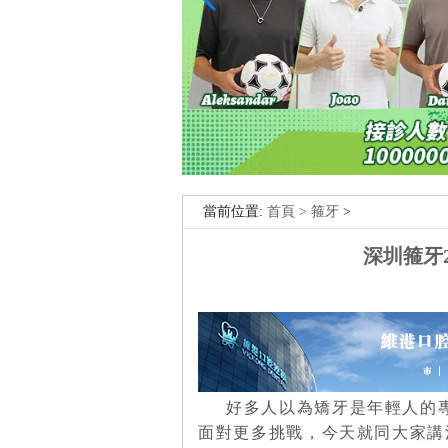
當前位置:
首頁 >
箍牙
>
深圳箍牙
好多人以為矯牙是年輕人的
面對更多挑戰，今天就同大家