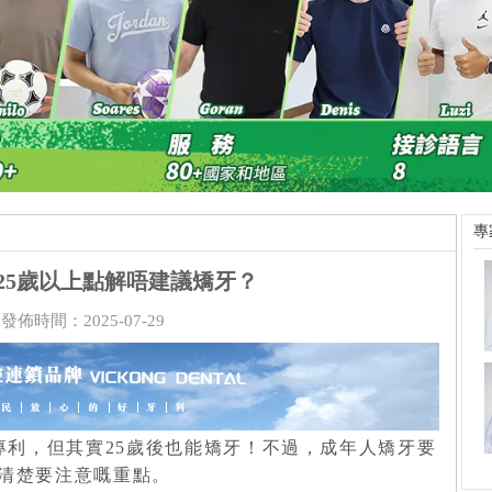
專
25歲以上點解唔建議矯牙？
發佈時間：2025-07-29
專利，但其實25歲後也能矯牙！不過，成年人矯牙要
講清楚要注意嘅重點。