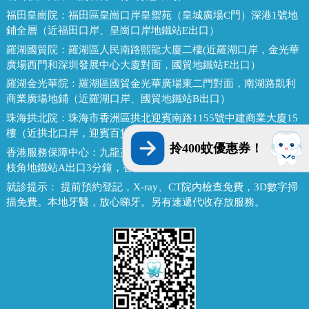
福田皇崗院：
福田區皇崗口岸皇禦苑（皇城廣場C門）深港1號地
鋪全層（近福田口岸、皇崗口岸地鐵站E出口）
羅湖國貿院：
羅湖區人民南路熙龍大廈二樓(近羅湖口岸，金光華
廣場西門和深圳發展中心大廈對面，國貿地鐵站E出口）
羅湖金光華院：
羅湖區國貿金光華廣場東二門對面，南湖路凱利
商業廣場地鋪（近羅湖口岸、國貿地鐵站B出口）
珠海拱北院：
珠海市香洲區拱北迎賓南路1155號中建商業大廈15
樓（近拱北口岸，迎賓百貨廣場對面）
拎400蚊優惠券！
香港服務保障中心：
九龍荔枝角長裕街11號定豐中心1306室（荔
枝角地鐵站A出口3分鐘，香港辦公室暫不應診，提供網絡諮詢）
就診提示：
提前預約登記，X-ray、CT院內檢查免費，3D數字掃
描免費。本地牙醫，放心睇牙。另有速遞代收存放服務。