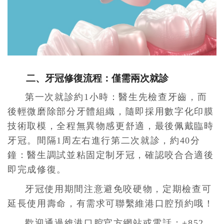
二、牙冠修復流程：僅需兩次就診
第一次就診約1小時：醫生先檢查牙齒，而
後輕微磨除部分牙體組織，隨即採用數字化印膜
技術取模，全程無異物感更舒適，最後佩戴臨時
牙冠。間隔1周左右進行第二次就診，約40分
鐘：醫生調試並粘固定制牙冠，確認咬合合適後
即完成修復。
牙冠使用期間注意避免咬硬物，定期檢查可
延長使用壽命，有需求可聯繫維港口腔預約哦！
歡迎通過維港口腔官方網站或電話：+852