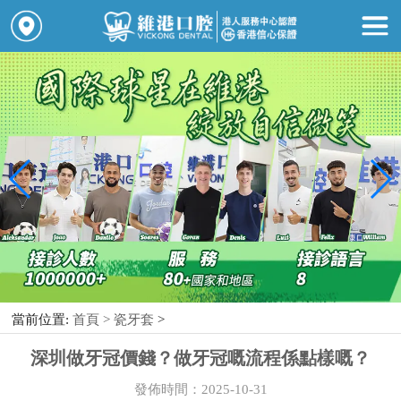
當前位置:
首頁 >
瓷牙套
>
深圳做牙冠價錢？做牙冠嘅流程係點樣嘅？
發佈時間：2025-10-31