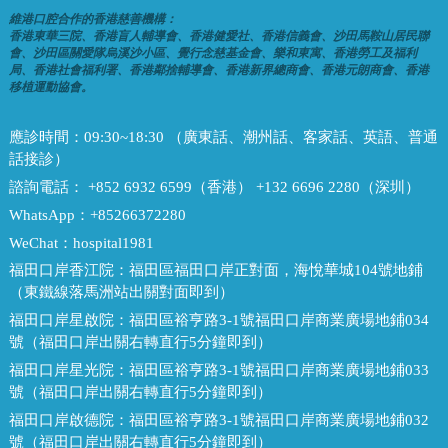
維港口腔合作的香港慈善機構：
香港東華三院、香港盲人輔導會、香港健愛社、香港信義會、沙田馬鞍山居民聯
會、沙田區關愛隊烏溪沙小區、覺行念慈基金會、樂和東寓、香港勞工及福利
局、香港社會福利署、香港鄰捨輔導會、香港新界總商會、香港元朗商會、香港
移植運動協會。
應診時間：
09:30~18:30 （廣東話、潮州話、客家話、英語、普通
話接診）
諮詢電話：
+852 6932 6599（香港） +132 6696 2280（深圳）
WhatsApp：
+85266372280
WeChat：
hospital1981
福田口岸香江院：
福田區福田口岸正對面，海悅華城104號地鋪
（東鐵線落馬洲站出關對面即到）
福田口岸星啟院：
福田區裕亨路3-1號福田口岸商業廣場地鋪034
號（福田口岸出關右轉直行5分鐘即到）
福田口岸星光院：
福田區裕亨路3-1號福田口岸商業廣場地鋪033
號（福田口岸出關右轉直行5分鐘即到）
福田口岸啟德院：
福田區裕亨路3-1號福田口岸商業廣場地鋪032
號（福田口岸出關右轉直行5分鐘即到）