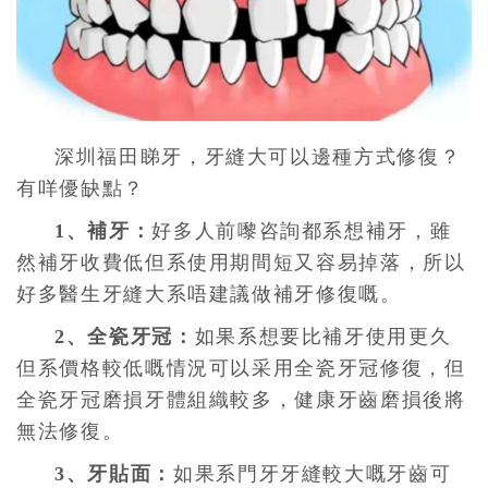
深圳福田睇牙，牙縫大可以邊種方式修復？
有咩優缺點？
1、補牙：
好多人前嚟咨詢都系想補牙，雖
然補牙收費低但系使用期間短又容易掉落，所以
好多醫生牙縫大系唔建議做補牙修復嘅。
2、全瓷牙冠：
如果系想要比補牙使用更久
但系價格較低嘅情況可以采用全瓷牙冠修復，但
全瓷牙冠磨損牙體組織較多，健康牙齒磨損後將
無法修復。
3、牙貼面：
如果系門牙牙縫較大嘅牙齒可