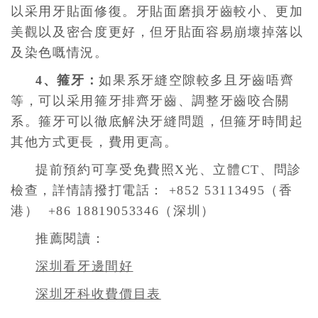
以采用牙貼面修復。牙貼面磨損牙齒較小、更加
美觀以及密合度更好，但牙貼面容易崩壞掉落以
及染色嘅情況。
4、箍牙：
如果系牙縫空隙較多且牙齒唔齊
等，可以采用箍牙排齊牙齒、調整牙齒咬合關
系。箍牙可以徹底解決牙縫問題，但箍牙時間起
其他方式更長，費用更高。
提前預約可享受免費照X光、立體CT、問診
檢查，詳情請撥打電話： +852 53113495（香
港） +86 18819053346（深圳）
推薦閱讀：
深圳看牙邊間好
深圳牙科收費價目表