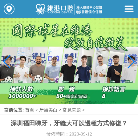
當前位置:
首頁 >
牙齒美白
>
常見問題
>
深圳福田睇牙，牙縫大可以邊種方式修復？
發佈時間：2023-09-12