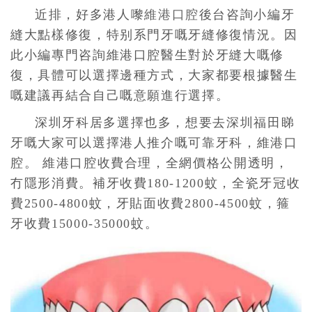
近排，好多港人嚟
維港口腔
後台咨詢小編牙
縫大點樣修復，特别系門牙嘅牙縫修復情況。因
此小編專門咨詢維港口腔醫生對於牙縫大嘅修
復，具體可以選擇邊種方式，大家都要根據醫生
嘅建議再結合自己嘅意願進行選擇。
深圳牙科居多選擇也多，想要去深圳福田睇
牙嘅大家可以選擇港人推介嘅可靠牙科，維港口
腔。 維港口腔收費合理，全網價格公開透明，
冇隱形消費。補牙收費180-1200蚊，全瓷牙冠收
費2500-4800蚊，牙貼面收費2800-4500蚊，箍
牙收費15000-35000蚊。