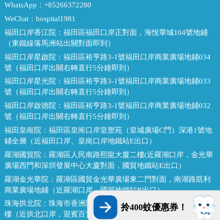
WhatsApp：
+85266372280
WeChat：
hospital1981
福田口岸香江院：
福田區福田口岸正對面，海悅華城104號地鋪
（東鐵線落馬洲站出關對面即到）
福田口岸星啟院：
福田區裕亨路3-1號福田口岸商業廣場地鋪034
號（福田口岸出關右轉直行5分鐘即到）
福田口岸星光院：
福田區裕亨路3-1號福田口岸商業廣場地鋪033
號（福田口岸出關右轉直行5分鐘即到）
福田口岸啟德院：
福田區裕亨路3-1號福田口岸商業廣場地鋪032
號（福田口岸出關右轉直行5分鐘即到）
福田皇崗院：
福田區皇崗口岸皇禦苑（皇城廣場C門）深港1號地
鋪全層（近福田口岸、皇崗口岸地鐵站E出口）
羅湖國貿院：
羅湖區人民南路熙龍大廈二樓(近羅湖口岸，金光華
廣場西門和深圳發展中心大廈對面，國貿地鐵站E出口）
羅湖金光華院：
羅湖區國貿金光華廣場東二門對面，南湖路凱利
商業廣場地鋪（近羅湖口岸、國貿地鐵站B出口）
珠海拱北院：
珠海市香洲區拱北迎賓南路1155號中建商業大廈15
拎400蚊優惠券！
樓（近拱北口岸，迎賓百貨廣場對面）