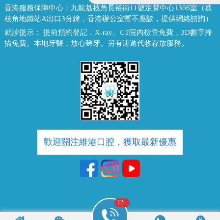
香港服務保障中心：
九龍荔枝角長裕街11號定豐中心1306室（荔
枝角地鐵站A出口3分鐘，香港辦公室暫不應診，提供網絡諮詢）
就診提示：
提前預約登記，X-ray、CT院內檢查免費，3D數字掃
描免費。本地牙醫，放心睇牙。另有速遞代收存放服務。
歡迎關注維港口腔，獲取最新優惠
12
+