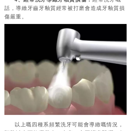
話，導緻牙齒牙釉質經常被打磨會造成牙釉質損
傷嚴重。
以上嘅四種系頻繁洗牙可能會導緻嘅情況，