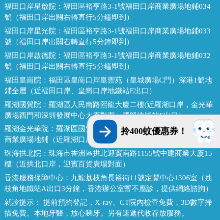
福田口岸星啟院：
福田區裕亨路3-1號福田口岸商業廣場地鋪034
號（福田口岸出關右轉直行5分鐘即到）
福田口岸星光院：
福田區裕亨路3-1號福田口岸商業廣場地鋪033
號（福田口岸出關右轉直行5分鐘即到）
福田口岸啟德院：
福田區裕亨路3-1號福田口岸商業廣場地鋪032
號（福田口岸出關右轉直行5分鐘即到）
福田皇崗院：
福田區皇崗口岸皇禦苑（皇城廣場C門）深港1號地
鋪全層（近福田口岸、皇崗口岸地鐵站E出口）
羅湖國貿院：
羅湖區人民南路熙龍大廈二樓(近羅湖口岸，金光華
廣場西門和深圳發展中心大廈對面，國貿地鐵站E出口）
羅湖金光華院：
羅湖區國貿金光華廣場東二門對面，南湖路凱利
拎400蚊優惠券！
商業廣場地鋪（近羅湖口岸、國貿地鐵站B出口）
珠海拱北院：
珠海市香洲區拱北迎賓南路1155號中建商業大廈15
樓（近拱北口岸，迎賓百貨廣場對面）
香港服務保障中心：
九龍荔枝角長裕街11號定豐中心1306室（荔
枝角地鐵站A出口3分鐘，香港辦公室暫不應診，提供網絡諮詢）
就診提示：
提前預約登記，X-ray、CT院內檢查免費，3D數字掃
描免費。本地牙醫，放心睇牙。另有速遞代收存放服務。