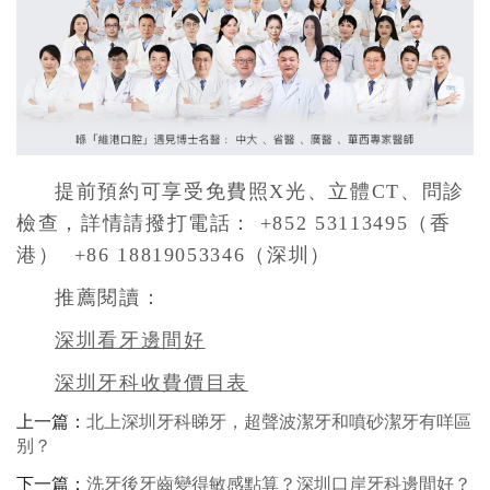
提前預約可享受免費照X光、立體CT、問診
檢查，詳情請撥打電話： +852 53113495（香
港） +86 18819053346（深圳）
推薦閱讀：
深圳看牙邊間好
深圳牙科收費價目表
上一篇：
北上深圳牙科睇牙，超聲波潔牙和噴砂潔牙有咩區
别？
下一篇：
洗牙後牙齒變得敏感點算？深圳口岸牙科邊間好？