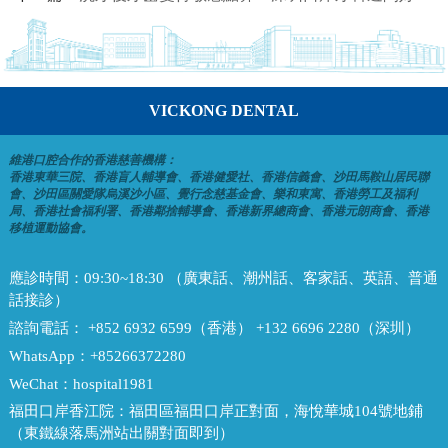
VICKONG DENTAL
維港口腔合作的香港慈善機構：
香港東華三院、香港盲人輔導會、香港健愛社、香港信義會、沙田馬鞍山居民聯
會、沙田區關愛隊烏溪沙小區、覺行念慈基金會、樂和東寓、香港勞工及福利
局、香港社會福利署、香港鄰捨輔導會、香港新界總商會、香港元朗商會、香港
移植運動協會。
應診時間：
09:30~18:30 （廣東話、潮州話、客家話、英語、普通
話接診）
諮詢電話：
+852 6932 6599（香港） +132 6696 2280（深圳）
WhatsApp：
+85266372280
WeChat：
hospital1981
福田口岸香江院：
福田區福田口岸正對面，海悅華城104號地鋪
（東鐵線落馬洲站出關對面即到）