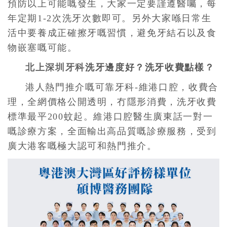
預防以上可能嘅發生，大家一定要謹遵醫囑，每
年定期1-2次洗牙次數即可。另外大家喺日常生
活中要養成正確擦牙嘅習慣，避免牙結石以及食
物嵌塞嘅可能。
北上深圳牙科
洗牙邊度好？洗牙收費點樣？
港人熱門推介嘅可靠牙科-維港口腔，收費合
理，全網價格公開透明，冇隱形消費，洗牙收費
標準最平200蚊起。維港口腔醫生廣東話一對一
嘅診療方案，全面輸出高品質嘅診療服務，受到
廣大港客嘅極大認可和熱門推介。