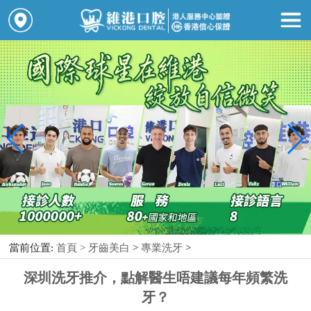
當前位置:
首頁 >
牙齒美白
>
專業洗牙
>
深圳洗牙推介，點解醫生唔建議每年頻繁洗
牙？