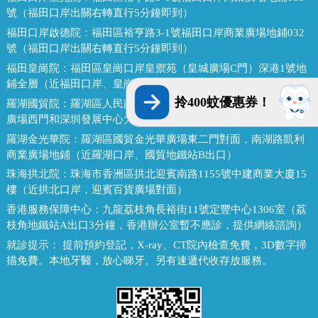
號（福田口岸出關右轉直行5分鐘即到）
福田口岸啟德院：
福田區裕亨路3-1號福田口岸商業廣場地鋪032
號（福田口岸出關右轉直行5分鐘即到）
福田皇崗院：
福田區皇崗口岸皇禦苑（皇城廣場C門）深港1號地
鋪全層（近福田口岸、皇崗口岸地鐵站E出口）
拎400蚊優惠券！
羅湖國貿院：
羅湖區人民南路熙龍大廈二樓(近羅湖口岸，金光華
廣場西門和深圳發展中心大廈對面，國貿地鐵站E出口）
羅湖金光華院：
羅湖區國貿金光華廣場東二門對面，南湖路凱利
商業廣場地鋪（近羅湖口岸、國貿地鐵站B出口）
珠海拱北院：
珠海市香洲區拱北迎賓南路1155號中建商業大廈15
樓（近拱北口岸，迎賓百貨廣場對面）
香港服務保障中心：
九龍荔枝角長裕街11號定豐中心1306室（荔
枝角地鐵站A出口3分鐘，香港辦公室暫不應診，提供網絡諮詢）
就診提示：
提前預約登記，X-ray、CT院內檢查免費，3D數字掃
描免費。本地牙醫，放心睇牙。另有速遞代收存放服務。