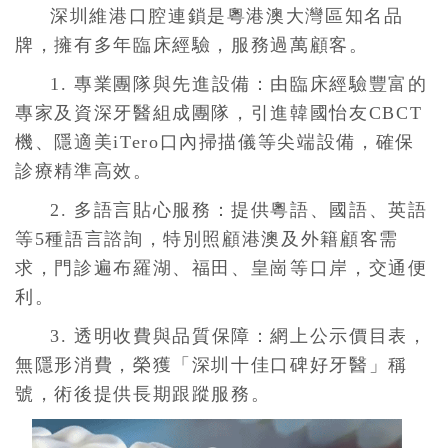
深圳維港口腔連鎖是粵港澳大灣區知名品
牌，擁有多年臨床經驗，服務過萬顧客。
1. 專業團隊與先進設備：由臨床經驗豐富的
專家及資深牙醫組成團隊，引進韓國怡友CBCT
機、隱適美iTero口內掃描儀等尖端設備，確保
診療精準高效。
2. 多語言貼心服務：提供粵語、國語、英語
等5種語言諮詢，特別照顧港澳及外籍顧客需
求，門診遍布羅湖、福田、皇崗等口岸，交通便
利。
3. 透明收費與品質保障：網上公示價目表，
無隱形消費，榮獲「深圳十佳口碑好牙醫」稱
號，術後提供長期跟蹤服務。