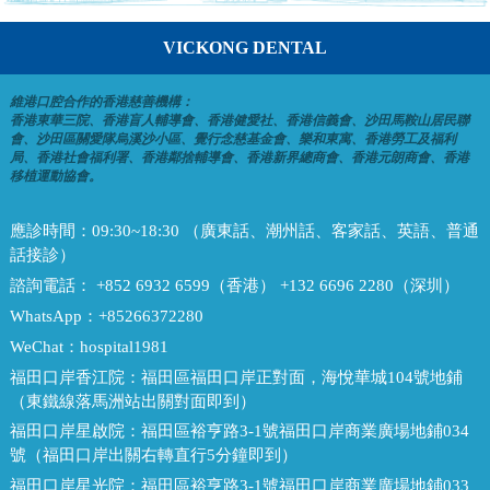
VICKONG DENTAL
維港口腔合作的香港慈善機構：
香港東華三院、香港盲人輔導會、香港健愛社、香港信義會、沙田馬鞍山居民聯
會、沙田區關愛隊烏溪沙小區、覺行念慈基金會、樂和東寓、香港勞工及福利
局、香港社會福利署、香港鄰捨輔導會、香港新界總商會、香港元朗商會、香港
移植運動協會。
應診時間：
09:30~18:30 （廣東話、潮州話、客家話、英語、普通
話接診）
諮詢電話：
+852 6932 6599（香港） +132 6696 2280（深圳）
WhatsApp：
+85266372280
WeChat：
hospital1981
福田口岸香江院：
福田區福田口岸正對面，海悅華城104號地鋪
（東鐵線落馬洲站出關對面即到）
福田口岸星啟院：
福田區裕亨路3-1號福田口岸商業廣場地鋪034
號（福田口岸出關右轉直行5分鐘即到）
福田口岸星光院：
福田區裕亨路3-1號福田口岸商業廣場地鋪033