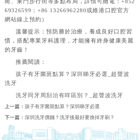
崗、東門步行街等多點布局，詳情可緻電：+852
69326599；+86 13266962280或維港口腔官方
網站線上預約）
溫馨提示：預防勝於治療，養成良好口腔習
慣，搭配專業牙科護理，才能擁有終身健康美麗
的牙齒！
推薦閱讀：
孩子有牙菌斑點算？深圳睇牙必選_超聲波
洗牙
洗牙同牙周刮治有咩區別？_超聲波洗牙
上一篇：
孩子有牙菌斑點算？深圳睇牙必選
下一篇：
深圳洗牙價錢？洗牙後最好要換掉牙刷？