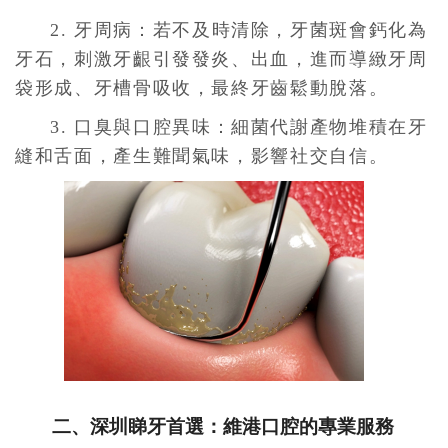
2. 牙周病：若不及時清除，牙菌斑會鈣化為
牙石，刺激牙齦引發發炎、出血，進而導緻牙周
袋形成、牙槽骨吸收，最終牙齒鬆動脫落。
3. 口臭與口腔異味：細菌代謝產物堆積在牙
縫和舌面，產生難聞氣味，影響社交自信。
二、深圳睇牙首選：維港口腔的專業服務