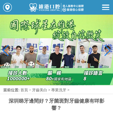
當前位置:
首頁 >
牙齒美白
>
專業洗牙
>
深圳睇牙邊間好？牙菌斑對牙齒健康有咩影
響？