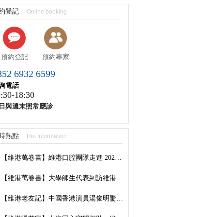
約登記
Online booking
預約登記
預約專家
852 6932 6599
詢電話
:30-18:30
日與週末照常應診
時熱點
Hot Information
【維港萬卷書】維港口腔團隊走進 2026 香港書展：以閱讀拓視野，以學習築專業
【維港萬卷書】大學師生代表到訪維港口腔參觀交流，深化校企合作共促口腔醫學發展
【維港老友記】中國香港演員湯俊明驚喜現身維港口腔羅湖國貿院，擔任「明星一日店長」