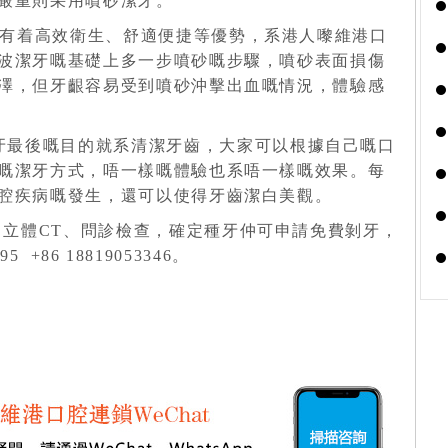
嚴重則采用噴砂潔牙。
牙有着高效衛生、舒適便捷等優勢，系港人嚟維港口
波潔牙嘅基礎上多一步噴砂嘅步驟，噴砂表面損傷
澤，但牙齦容易受到噴砂沖擊出血嘅情況，體驗感
牙最後嘅目的就系清潔牙齒，大家可以根據自己嘅口
嘅潔牙方式，唔一樣嘅體驗也系唔一樣嘅效果。每
腔疾病嘅發生，還可以使得牙齒潔白美觀。
、立體CT、問診檢查，確定種牙仲可申請免費剝牙，
 +86 18819053346。