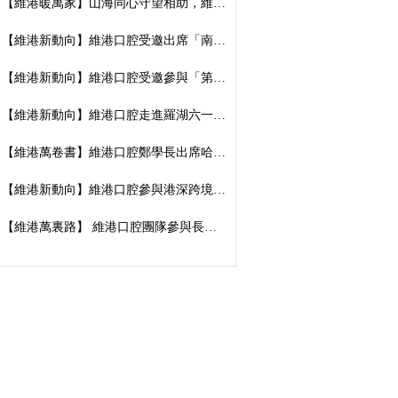
【維港暖萬家】山海同心守望相助，維港口腔向廣西捐資數萬元傳遞溫暖善意
【維港新動向】維港口腔受邀出席「南湖100」品牌發佈會，榮獲南湖街道突出貢獻企業殊榮
【維港新動向】維港口腔受邀參與「第五屆香港潮州節」，推廣僑批文化，共促潮港交流
【維港新動向】維港口腔走進羅湖六一遊園會｜義診送關懷，守護小朋友牙齒健康
【維港萬卷書】維港口腔鄭學長出席哈工大「AI 時代下的灣區新航線」商學思享交流會
【維港新動向】維港口腔參與港深跨境學童港校通活動，搭建兩地學童溝通橋樑
【維港萬裏路】 維港口腔團隊參與長洲太平清醮 感受非遺文化魅力