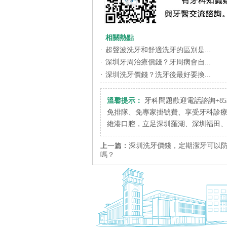
相關熱點
·
超聲波洗牙和舒適洗牙的區別是...
·
深圳牙周治療價錢？牙周病會自...
·
深圳洗牙價錢？洗牙後最好要換...
溫馨提示：
牙科問題歡迎電話諮詢+852 6
免排隊、免專家掛號費、享受牙科診
維港口腔，立足深圳羅湖、深圳福田
上一篇：
深圳洗牙價錢，定期潔牙可以
嗎？