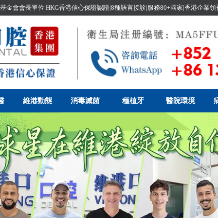
基金會會長單位|HKG香港信心保證認證|8種語言接診|服務80+國家|香港企業
醫
維港動態
消毒滅菌
種植牙
醫院環境