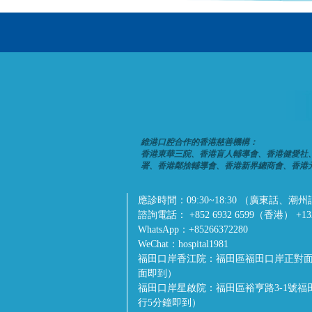
維港口腔合作的香港慈善機構：
香港東華三院、香港盲人輔導會、香港健愛社
署、香港鄰捨輔導會、香港新界總商會、香港
應診時間：
09:30~18:30 （廣東
諮詢電話：
+852 6932 6599（香港） +1
WhatsApp：
+85266372280
WeChat：
hospital1981
福田口岸香江院：
福田區福田口岸正對面
面即到）
福田口岸星啟院：
福田區裕亨路3-1號
行5分鐘即到）