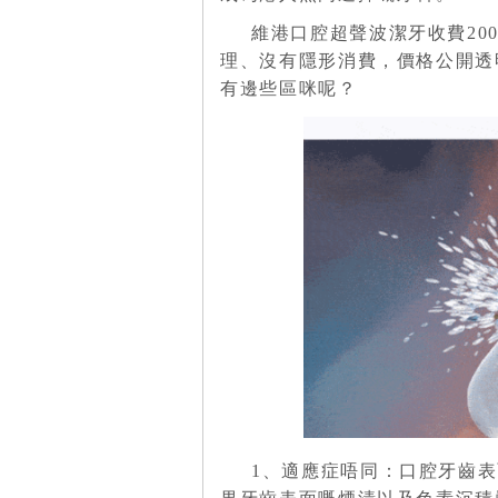
維港口腔超聲波潔牙收費200
理、沒有隱形消費，價格公開透
有邊些區咪呢？
1、適應症唔同：口腔牙齒