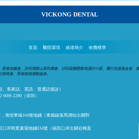
VICKONG DENTAL
首頁
醫院環境
維港簡介
收費標準
、香港信義會、沙田馬鞍山居民聯會、沙田區關愛隊烏溪沙小區、覺行念慈基金會、
元朗商會、香港移植運動協會。
話、潮州話、客家話、英語、普通話接診）
32 6696 2280（深圳）
，海悅華城104號地鋪（東鐵線落馬洲站出關對
福田口岸商業廣場地鋪034號（福田口岸出關右轉直