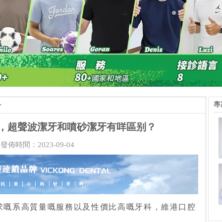
專
>
，超聲波潔牙和噴砂潔牙有咩區别？
發佈時間：2023-09-04
求嘅系高質量嘅服務以及性價比高嘅牙科，維港口腔