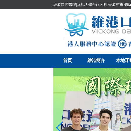
維港口腔醫院|本地大學合作牙科|香港慈善援助
首頁
維港簡介
本地牙