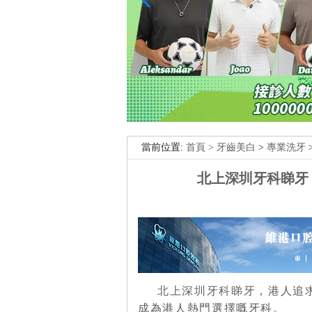
當前位置:
首頁 >
牙齒美白
>
專業洗牙
北上深圳牙科睇牙
北上深圳牙科睇牙
，港人追
成為港人熱門選擇嘅牙科。