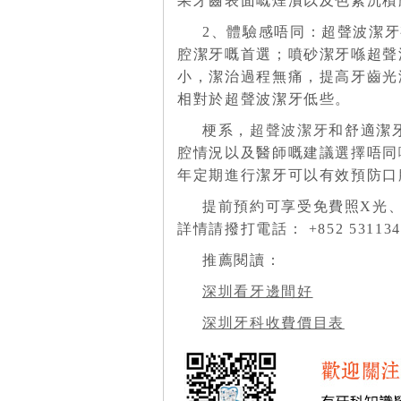
果牙齒表面嘅煙漬以及色素沉積
2、體驗感唔同：超聲波潔
腔潔牙嘅首選；噴砂潔牙喺超聲
小，潔治過程無痛，提高牙齒光
相對於超聲波潔牙低些。
梗系，
超聲波潔牙
和舒適潔
腔情況以及醫師嘅建議選擇唔同
年定期進行潔牙可以有效預防口
提前預約可享受免費照X光
詳情請撥打電話： +852 53113495
推薦閱讀：
深圳看牙邊間好
深圳牙科收費價目表