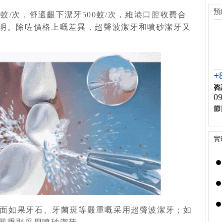
預
蚊/次，舒適齦下潔牙500蚊/次，維港口腔收費合
明。
除咗價格上嘅差異，超聲波潔牙和噴砂潔牙又
+
咨
09
節
實
表面如果牙石、牙菌斑等嚴重嘅采用超聲波潔牙；如