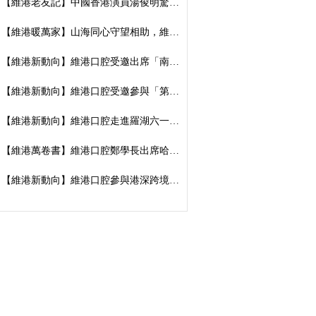
【維港老友記】中國香港演員湯俊明驚喜現身維港口腔羅湖國貿院，擔任「明星一日店長」
【維港暖萬家】山海同心守望相助，維港口腔向廣西捐資數萬元傳遞溫暖善意
【維港新動向】維港口腔受邀出席「南湖100」品牌發佈會，榮獲南湖街道突出貢獻企業殊榮
【維港新動向】維港口腔受邀參與「第五屆香港潮州節」，推廣僑批文化，共促潮港交流
【維港新動向】維港口腔走進羅湖六一遊園會｜義診送關懷，守護小朋友牙齒健康
【維港萬卷書】維港口腔鄭學長出席哈工大「AI 時代下的灣區新航線」商學思享交流會
【維港新動向】維港口腔參與港深跨境學童港校通活動，搭建兩地學童溝通橋樑