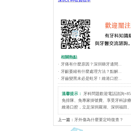
深圳牙科收費標準
相關熱點
·
牙痛有什麼原因？深圳睇牙邊間...
·
牙齦萎縮有什麼處理方法？點解...
·
牙齒變黑未必是蛀牙！維港口腔...
溫馨提示：
牙科問題歡迎電話諮詢+852 6
免排隊、免專家掛號費、享受牙科診
維港口腔，立足深圳羅湖、深圳福田
上一篇：
牙外傷為什麼要定時復查？