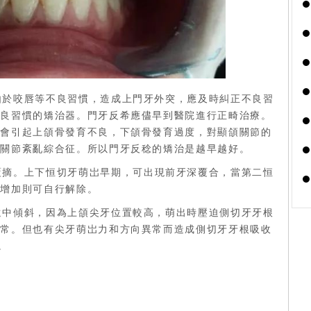
由於咬唇等不良習慣，造成上門牙外突，應及時糾正不良習
不良習慣的矯治器。門牙反希應儘早到醫院進行正畸治療。
還會引起上頜骨發育不良，下頜骨發育過度，對顯頜關節的
頜關節紊亂綜合征。所以門牙反稔的矯治是越早越好。
覆摘。上下恒切牙萌岀早期，可出現前牙深覆合，當第二恒
的增加則可自行解除。
向遠中傾斜，因為上頜尖牙位置較高，萌出時壓迫側切牙牙根
正常。但也有尖牙萌岀力和方向異常而造成側切牙牙根吸收
。