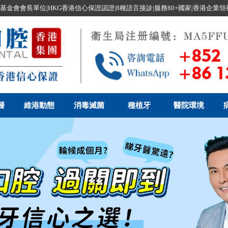
基金會會長單位|HKG香港信心保證認證|8種語言接診|服務80+國家|香港企業
醫
維港動態
消毒滅菌
種植牙
醫院環境