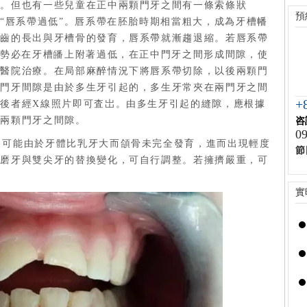
治。但也有一些兒童在正中兩顆門牙之間有一條索條狀
預
叫“唇系帶過低”。唇系帶在胚胎時期相當粗大，成為牙槽幡
牙齒的長出與牙槽骨的發育，唇系帶就漸趨退縮。若唇系帶
，勢必在牙槽皤上附著過低，在正中門牙之間形成間隙，使
去醫院治療。在局部麻醉情況下將唇系帶切除，以後兩顆門
分門牙間隙是由於多生牙引起的，多生牙常夾在兩門牙之間
+
後者經X線照片即可査岀。由多生牙引起的縫隙，應根據
中兩顆門牙之間隙。
咨
09
期，可能由於牙體比乳牙大而頜骨未完全發育，進而出現輕度
節
乳磨牙與雙尖牙的替換變化，可自行調整。若擁擠嚴重，可
實