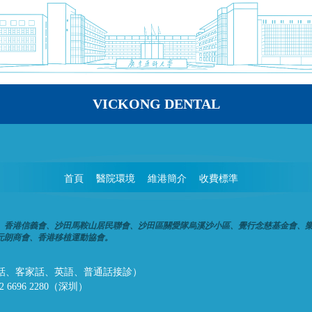
VICKONG DENTAL
首頁
醫院環境
維港簡介
收費標準
、香港信義會、沙田馬鞍山居民聯會、沙田區關愛隊烏溪沙小區、覺行念慈基金會、
元朗商會、香港移植運動協會。
話、潮州話、客家話、英語、普通話接診）
32 6696 2280（深圳）