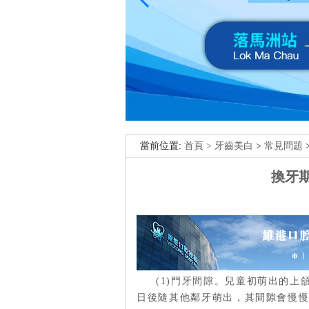
當前位置:
首頁 >
牙齒美白
>
常見問題
換牙
(1)
門牙間隙
。兒童初萌出的上頜
日後隨其他鄰牙萌出，其間隙會慢