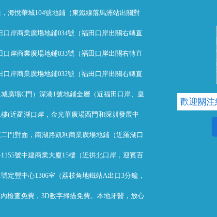
，海悅華城104號地鋪（東鐵線落馬洲站出關對
福田口岸商業廣場地鋪034號（福田口岸出關右轉直
福田口岸商業廣場地鋪033號（福田口岸出關右轉直
福田口岸商業廣場地鋪032號（福田口岸出關右轉直
城廣場C門）深港1號地鋪全層（近福田口岸、皇
歡迎關注
樓(近羅湖口岸，金光華廣場西門和深圳發展中
東二門對面，南湖路凱利商業廣場地鋪（近羅湖口
1155號中建商業大廈15樓（近拱北口岸，迎賓百
1號定豐中心1306室（荔枝角地鐵站A出口3分鐘，
T院內檢查免費，3D數字掃描免費。本地牙醫，放心