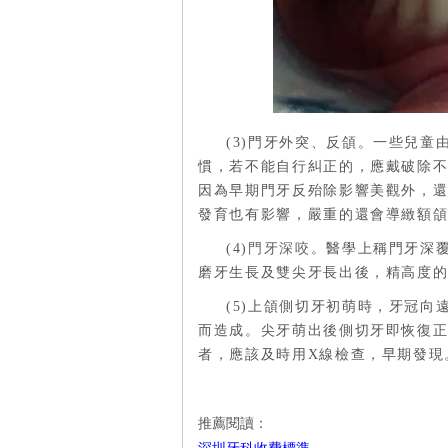
(3)門牙外突、反頜
。一些兒童
慣，若不能自行糾正的，應戴破除
因為早期門牙反殆除影響美觀外，
發育也有影響，嚴重的還會導緻額
(4)
門牙深咬
。醫學上稱門牙深
磨牙生長及雙尖牙長出後，精高度
(5)上頜側切牙初萌時，牙冠
而造成。尖牙萌出後側切牙即恢復
者，應該及時用X線檢查，早期發現
推薦閱讀：