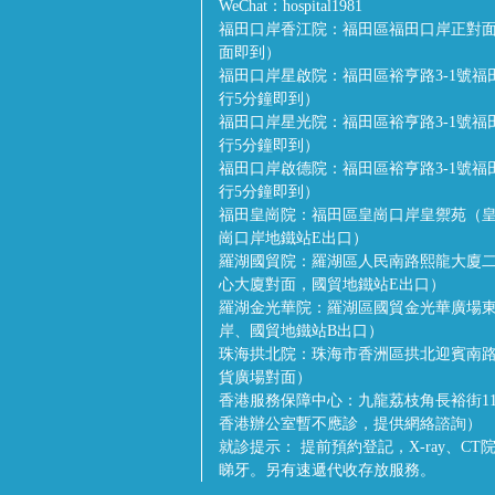
WeChat：
hospital1981
福田口岸香江院：
福田區福田口岸正對面
面即到）
福田口岸星啟院：
福田區裕亨路3-1號
行5分鐘即到）
福田口岸星光院：
福田區裕亨路3-1號
行5分鐘即到）
福田口岸啟德院：
福田區裕亨路3-1號
行5分鐘即到）
福田皇崗院：
福田區皇崗口岸皇禦苑（皇
崗口岸地鐵站E出口）
羅湖國貿院：
羅湖區人民南路熙龍大廈二
心大廈對面，國貿地鐵站E出口）
羅湖金光華院：
羅湖區國貿金光華廣場
岸、國貿地鐵站B出口）
珠海拱北院：
珠海市香洲區拱北迎賓南路
貨廣場對面）
香港服務保障中心：
九龍荔枝角長裕街1
香港辦公室暫不應診，提供網絡諮詢）
就診提示：
提前預約登記，X-ray、C
睇牙。另有速遞代收存放服務。