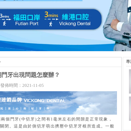
專
>
期門牙出現問題怎麼辦？
發佈時間：2021-11-05
兩個門牙(中切牙)之間有1毫米左右的間隙是正常現象，
慢關閉。這是由於側切牙萌出擠壓中切牙牙根所造成。一般