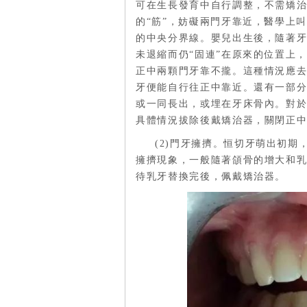
可在生長發育中自行調整，不需矯
的“筋”，妨礙兩門牙靠近，醫學上
的中央分界線。嬰兒出生後，隨著
未退縮而仍“固連”在原來的位置上
正中兩顆門牙靠不攏。這種情況應
牙便能自行往正中靠近。還有一部
或一同長出，或埋在牙床骨內。對於
具體情況拔除後戴矯治器，關閉正
(2)門牙擁擠。恒切牙萌出初
擁擠現象，一般隨著頜骨的增大和
待乳牙替換完後，佩戴矯治器。