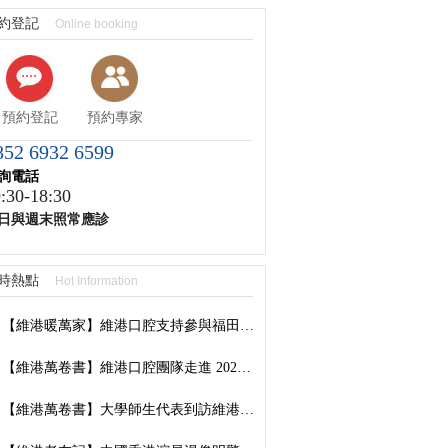
約登記
Online booking
預約登記
預約專家
852 6932 6599
詢電話
:30-18:30
日與週末照常應診
時熱點
Hot Information
【維港暖萬家】維港口腔支持參與福田口岸社區公益服務
【維港萬卷書】維港口腔團隊走進 2026 香港書展：以閱讀拓視野，以學習築專業
【維港萬卷書】大學師生代表到訪維港口腔參觀交流，深化校企合作共促口腔醫學發展