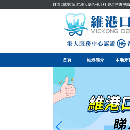
維港口腔醫院|本地大學合作牙科|香港慈善援助
首頁
維港簡介
本地牙