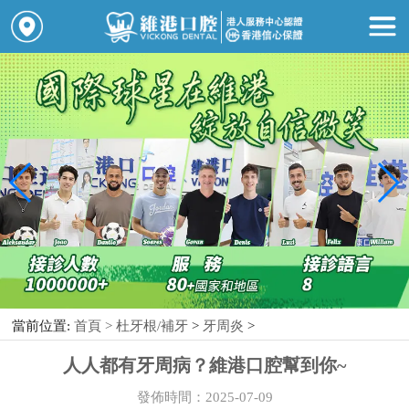
當前位置:
首頁 >
杜牙根/補牙
>
牙周炎
>
人人都有牙周病？維港口腔幫到你~
發佈時間：2025-07-09