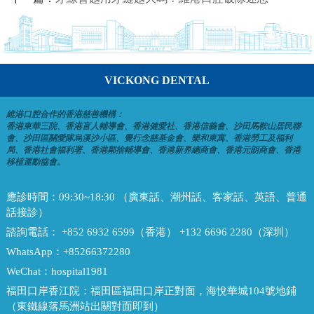
VICKONG DENTAL
維港口腔合作的香港慈善機構：
香港東華三院、香港盲人輔導會、香港健愛社、香港信義會、沙田馬鞍山居民聯
會、沙田區關愛隊烏溪沙小區、覺行念慈基金會、樂和東寓、香港勞工及福利
局、香港社會福利署、香港鄰捨輔導會、香港新界總商會、香港元朗商會、香港
移植運動協會。
應診時間：
09:30~18:30 （廣東話、潮州話、客家話、英語、普通
話接診）
諮詢電話：
+852 6932 6599（香港） +132 6696 2280（深圳）
WhatsApp：
+85266372280
WeChat：
hospital1981
福田口岸香江院：
福田區福田口岸正對面，海悅華城104號地鋪
（東鐵線落馬洲站出關對面即到）