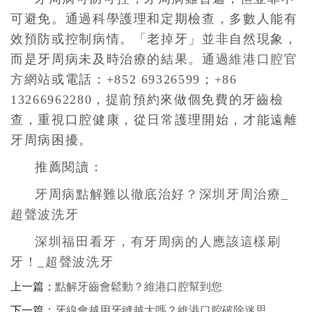
可避免。通過科學護理和定期檢查，多數人能有
效預防或控制病情。「老掉牙」並非自然現象，
而是牙周病未及時治療的結果。通過
維港口腔官
方網站
或電話：+852 69326599；+86
13266962280，提前預約來做個免費的牙齒檢
查，重視口腔健康，從日常護理開始，才能遠離
牙周病困擾。
推薦閱讀：
牙周病點解難以徹底治好？深圳牙周治療_
超聲波洗牙
深圳福田看牙，有牙周病的人應該這樣刷
牙！_超聲波洗牙
上一篇：
點解牙齒會鬆動？維港口腔幫到您
下一篇：
牙線會越用牙縫越大嗎？維港口腔破除迷思