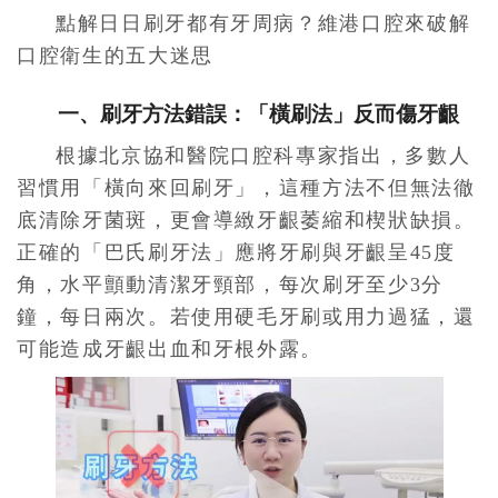
點解日日刷牙都有牙周病？維港口腔來破解
口腔衛生的五大迷思
一、刷牙方法錯誤：
「橫刷法」反而傷牙齦
根據北京協和醫院口腔科專家指出，多數人
習慣用「橫向來回刷牙」，這種方法不但無法徹
底清除牙菌斑，更會導緻牙齦萎縮和楔狀缺損。
正確的「巴氏刷牙法」應將牙刷與牙齦呈45度
角，水平顫動清潔牙頸部，每次刷牙至少3分
鐘，每日兩次。若使用硬毛牙刷或用力過猛，還
可能造成牙齦出血和牙根外露。