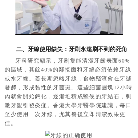
二、牙線使用缺失：牙刷永遠刷不到的死角
牙科研究顯示，牙刷隻能清潔牙齒表面60%
的區域，其餘40%的鄰接面和牙縫必須依賴牙線
或水牙線。若長期忽略牙線，食物殘渣會在牙縫
發酵，形成黏性的牙菌斑。這些細菌團塊12小時
內就會開始鈣化，逐漸堆積成堅硬的牙結石，刺
激牙齦引發炎症。香港大學牙醫學院建議，每日
至少使用一次牙線，尤其餐後立即清潔效果更
佳。