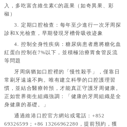
入，多吃富含維生素C的蔬果（如奇異果、彩
椒）
3. 定期口腔檢查：每年至少進行一次牙周探
診和X光檢查，早期發現牙槽骨吸收迹象
4. 控制全身性疾病：糖尿病患者應將糖化血
紅蛋白控制在7%以下，並積極治療胃食管反流
等問題
牙周病猶如口腔裡的「慢性殺手」，僅靠日
常刷牙遠遠不夠。唯有建立科學的口腔護理習
慣，並結合醫療幹預，才能真正守護牙周健康。
正如世界衛生組織強調：「健康的牙周組織是全
身健康的基礎。」
通過
維港口腔官方網站
或電話：+852
69326599；+86 13266962280，提前預約，獲