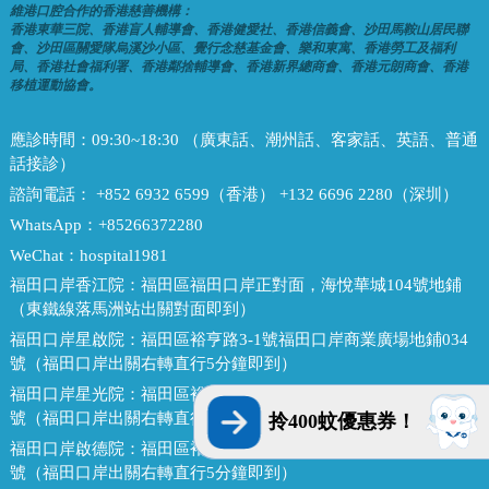
維港口腔合作的香港慈善機構：
香港東華三院、香港盲人輔導會、香港健愛社、香港信義會、沙田馬鞍山居民聯
會、沙田區關愛隊烏溪沙小區、覺行念慈基金會、樂和東寓、香港勞工及福利
局、香港社會福利署、香港鄰捨輔導會、香港新界總商會、香港元朗商會、香港
移植運動協會。
應診時間：
09:30~18:30 （廣東話、潮州話、客家話、英語、普通
話接診）
諮詢電話：
+852 6932 6599（香港） +132 6696 2280（深圳）
WhatsApp：
+85266372280
WeChat：
hospital1981
福田口岸香江院：
福田區福田口岸正對面，海悅華城104號地鋪
（東鐵線落馬洲站出關對面即到）
福田口岸星啟院：
福田區裕亨路3-1號福田口岸商業廣場地鋪034
號（福田口岸出關右轉直行5分鐘即到）
福田口岸星光院：
福田區裕亨路3-1號福田口岸商業廣場地鋪033
號（福田口岸出關右轉直行5分鐘即到）
拎400蚊優惠券！
福田口岸啟德院：
福田區裕亨路3-1號福田口岸商業廣場地鋪032
號（福田口岸出關右轉直行5分鐘即到）