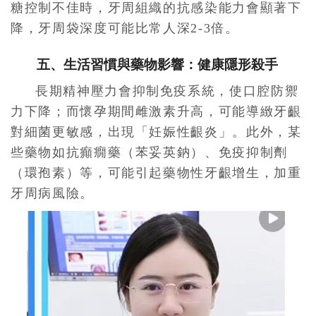
糖控制不佳時，牙周組織的抗感染能力會顯著下
降，牙周袋深度可能比常人深2-3倍。
五、生活習慣與藥物影響：健康隱形殺手
長期精神壓力會抑制免疫系統，使口腔防禦
力下降；而懷孕期間雌激素升高，可能導緻牙齦
對細菌更敏感，出現「妊娠性齦炎」。此外，某
些藥物如抗癲癇藥（苯妥英鈉）、免疫抑制劑
（環孢素）等，可能引起藥物性牙齦增生，加重
牙周病風險。