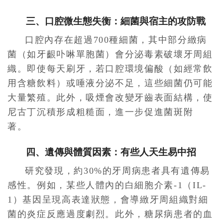
三、口腔微生態失衡：細菌與宿主的攻防戰
口腔內存在超過700種細菌，其中部分緻病
菌（如牙齦卟啉單胞菌）會分泌毒素破壞牙周組
織。即使每天刷牙，若口腔環境偏酸（如經常飲
用含糖飲料）或唾液分泌不足，這些細菌仍可能
大量繁殖。此外，吸煙會改變牙齒表面結構，使
尼古丁沉積形成粗糙面，進一步促進菌斑附
著。
四、遺傳與體質因素：有些人天生易中招
研究發現，約30%的牙周病患者具有遺傳易
感性。例如，某些人體內的白細胞介素-1（IL-
1）基因呈現高表達狀態，會導緻牙周組織對細
菌的炎症反應過度劇烈。此外，糖尿病患者的血