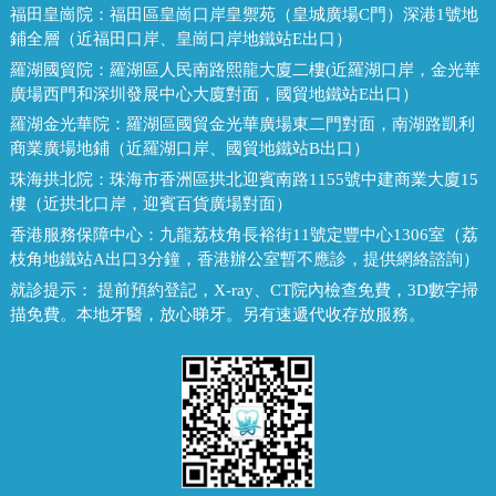
福田皇崗院：
福田區皇崗口岸皇禦苑（皇城廣場C門）深港1號地
鋪全層（近福田口岸、皇崗口岸地鐵站E出口）
羅湖國貿院：
羅湖區人民南路熙龍大廈二樓(近羅湖口岸，金光華
廣場西門和深圳發展中心大廈對面，國貿地鐵站E出口）
羅湖金光華院：
羅湖區國貿金光華廣場東二門對面，南湖路凱利
商業廣場地鋪（近羅湖口岸、國貿地鐵站B出口）
珠海拱北院：
珠海市香洲區拱北迎賓南路1155號中建商業大廈15
樓（近拱北口岸，迎賓百貨廣場對面）
香港服務保障中心：
九龍荔枝角長裕街11號定豐中心1306室（荔
枝角地鐵站A出口3分鐘，香港辦公室暫不應診，提供網絡諮詢）
就診提示：
提前預約登記，X-ray、CT院內檢查免費，3D數字掃
描免費。本地牙醫，放心睇牙。另有速遞代收存放服務。