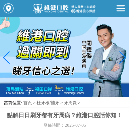
當前位置:
首頁 >
杜牙根/補牙
>
牙周炎
>
點解日日刷牙都有牙周病？維港口腔話你知！
發佈時間：2025-07-05