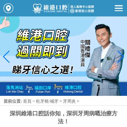
當前位置:
首頁 >
杜牙根/補牙
>
牙周炎
>
深圳維港口腔話你知，深圳牙周病嘅治療方
法！