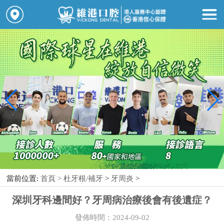
當前位置:
首頁 >
杜牙根/補牙
>
牙周炎
>
深圳牙科邊間好？牙周病治療後會有後遺症？
發佈時間：2024-09-02