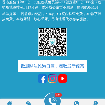
香港服務保障中心：
九龍荔枝角長裕街11號定豐中心1306室（荔
枝角地鐵站A出口3分鐘，香港辦公室暫不應診，提供網絡諮詢）
就診提示：
提前預約登記，X-ray、CT院內檢查免費，3D數字掃
描免費。本地牙醫，放心睇牙。另有速遞代收存放服務。
歡迎關注維港口腔，獲取最新優惠
12
+