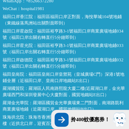
WhatsApp：
+85266372280
WeChat：
hospital1981
福田口岸香江院：
福田區福田口岸正對面，海悅華城104號地鋪
（東鐵線落馬洲站出關對面即到）
福田口岸星啟院：
福田區裕亨路3-1號福田口岸商業廣場地鋪034
號（福田口岸出關右轉直行5分鐘即到）
福田口岸星光院：
福田區裕亨路3-1號福田口岸商業廣場地鋪033
號（福田口岸出關右轉直行5分鐘即到）
福田口岸啟德院：
福田區裕亨路3-1號福田口岸商業廣場地鋪032
號（福田口岸出關右轉直行5分鐘即到）
福田皇崗院：
福田區皇崗口岸皇禦苑（皇城廣場C門）深港1號地
鋪全層（近福田口岸、皇崗口岸地鐵站E出口）
羅湖國貿院：
羅湖區人民南路熙龍大廈二樓(近羅湖口岸，金光華
廣場西門和深圳發展中心大廈對面，國貿地鐵站E出口）
羅湖金光華院：
羅湖區國貿金光華廣場東二門對面，南湖路凱利
商業廣場地鋪（近羅湖口岸、國貿地鐵站B出口）
珠海拱北院：
珠海市香洲區拱北迎賓南路1155號中建商業大廈15
拎400蚊優惠券！
樓（近拱北口岸，迎賓百貨廣場對面）