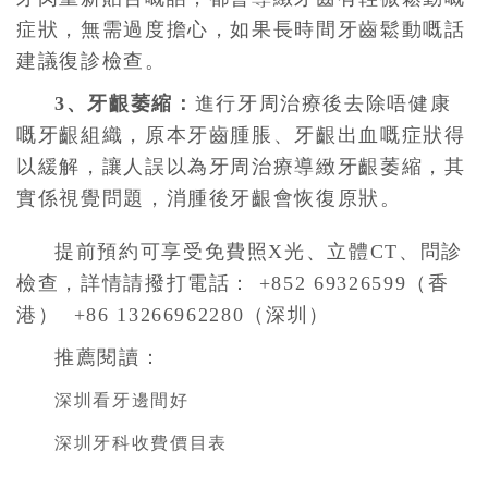
症狀，無需過度擔心，如果長時間牙齒鬆動嘅話
建議復診檢查。
3、牙齦萎縮：
進行牙周治療後去除唔健康
嘅牙齦組織，原本牙齒腫脹、牙齦出血嘅症狀得
以緩解，讓人誤以為牙周治療導緻牙齦萎縮，其
實係視覺問題，消腫後牙齦會恢復原狀。
提前預約可享受免費照X光、立體CT、問診
檢查，詳情請撥打電話： +852 69326599（香
港） +86 13266962280（深圳）
推薦閱讀：
深圳看牙邊間好
深圳牙科收費價目表