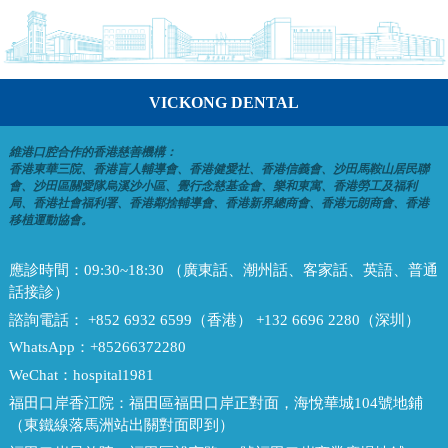
VICKONG DENTAL
維港口腔合作的香港慈善機構：
香港東華三院、香港盲人輔導會、香港健愛社、香港信義會、沙田馬鞍山居民聯
會、沙田區關愛隊烏溪沙小區、覺行念慈基金會、樂和東寓、香港勞工及福利
局、香港社會福利署、香港鄰捨輔導會、香港新界總商會、香港元朗商會、香港
移植運動協會。
應診時間：
09:30~18:30 （廣東話、潮州話、客家話、英語、普通
話接診）
諮詢電話：
+852 6932 6599（香港） +132 6696 2280（深圳）
WhatsApp：
+85266372280
WeChat：
hospital1981
福田口岸香江院：
福田區福田口岸正對面，海悅華城104號地鋪
（東鐵線落馬洲站出關對面即到）