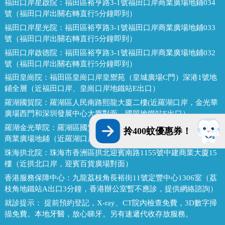
福田口岸星啟院：
福田區裕亨路3-1號福田口岸商業廣場地鋪034
號（福田口岸出關右轉直行5分鐘即到）
福田口岸星光院：
福田區裕亨路3-1號福田口岸商業廣場地鋪033
號（福田口岸出關右轉直行5分鐘即到）
福田口岸啟德院：
福田區裕亨路3-1號福田口岸商業廣場地鋪032
號（福田口岸出關右轉直行5分鐘即到）
福田皇崗院：
福田區皇崗口岸皇禦苑（皇城廣場C門）深港1號地
鋪全層（近福田口岸、皇崗口岸地鐵站E出口）
羅湖國貿院：
羅湖區人民南路熙龍大廈二樓(近羅湖口岸，金光華
廣場西門和深圳發展中心大廈對面，國貿地鐵站E出口）
羅湖金光華院：
羅湖區國貿金光華廣場東二門對面，南湖路凱利
拎400蚊優惠券！
商業廣場地鋪（近羅湖口岸、國貿地鐵站B出口）
珠海拱北院：
珠海市香洲區拱北迎賓南路1155號中建商業大廈15
樓（近拱北口岸，迎賓百貨廣場對面）
香港服務保障中心：
九龍荔枝角長裕街11號定豐中心1306室（荔
枝角地鐵站A出口3分鐘，香港辦公室暫不應診，提供網絡諮詢）
就診提示：
提前預約登記，X-ray、CT院內檢查免費，3D數字掃
描免費。本地牙醫，放心睇牙。另有速遞代收存放服務。