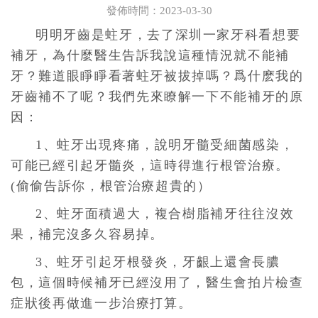
發佈時間：2023-03-30
明明牙齒是
蛀牙
，去了深圳一家牙科看想要
補牙，為什麼醫生告訴我說這種情況就不能補
牙？難道眼睜睜看著蛀牙被拔掉嗎？爲什麽我的
牙齒補不了呢？
我們先來瞭解一下
不能補牙的原
因：
1、蛀牙出現疼痛，說明牙髓受細菌感染，
可能已經引起牙髓炎，這時得進行根管治療。
(偷偷告訴你，根管治療超貴的）
2、蛀牙面積過大，複合樹脂補牙往往沒效
果，補完沒多久容易掉。
3、蛀牙引起牙根發炎，牙齦上還會長膿
包，這個時候補牙已經沒用了，醫生會拍片檢查
症狀後再做進一步治療打算。