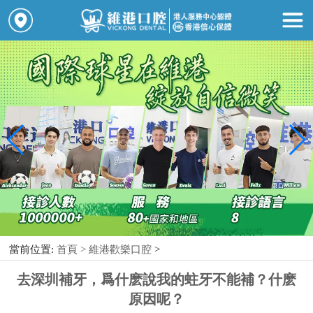
當前位置:
首頁 >
維港歡樂口腔
>
去深圳補牙，爲什麽說我的蛀牙不能補？什麽
原因呢？