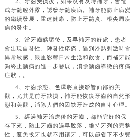
2、牙齒受損後，如果沒有及時補牙，會造
成牙髓腔外露，誘發牙髓疾病。補牙能防止病變
的繼續發展，重建健康，防止牙髓炎、根尖周疾
病的發生。
3、當牙齒齲壞後，及早補牙的好處，患者
會出現自發性、陣發性疼痛，遇到冷熱刺激時會
異常敏感，嚴重影響日常生活和飲食，而補牙能
夠終止齲病的進一步發展，消除齲齒導緻的疼痛
症狀，。
4、牙齒形態、色澤將直接影響面部的美
觀，尤其是前牙缺損，補牙能恢復牙齒的自然形
態和美觀，消除人們的因缺牙造成的自卑心理。
5、經過補牙治療後的牙齒，都能完好的保
存下來，防止牙齒的過早脫落，維持牙列的完整
性，避免拔牙也就不用鑲牙，可以節省下不少費