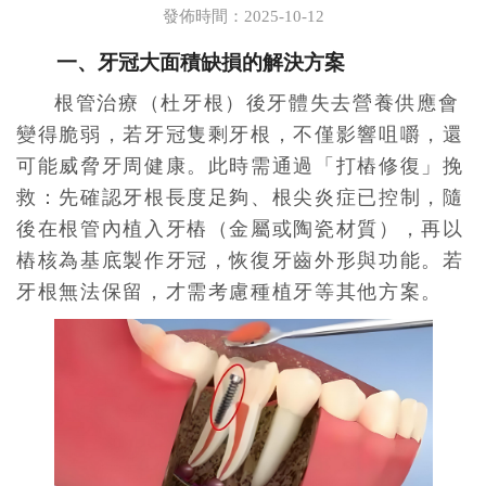
發佈時間：2025-10-12
一、牙冠大面積缺損的解決方案
根管治療（杜牙根）後牙體失去營養供應會
變得脆弱，若牙冠隻剩牙根，不僅影響咀嚼，還
可能威脅牙周健康。此時需通過「打樁修復」挽
救：先確認牙根長度足夠、根尖炎症已控制，隨
後在根管內植入牙樁（金屬或陶瓷材質），再以
樁核為基底製作牙冠，恢復牙齒外形與功能。若
牙根無法保留，才需考慮種植牙等其他方案。