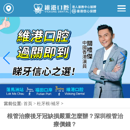
當前位置:
首頁 >
杜牙根/補牙
>
根管治療後牙冠缺損嚴重怎麼辦？深圳根管治
療價錢？