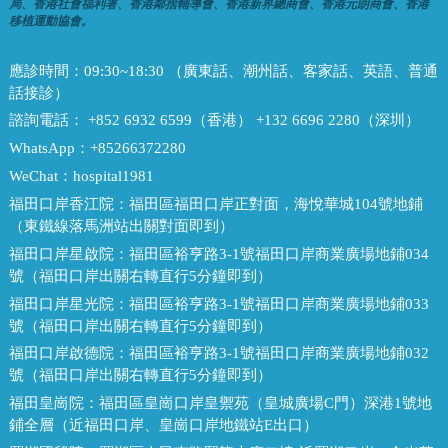
局、香港社會福利署、香港鄰捨輔導會、香港新界總商會、香港元朗商會、香港
移植運動協會。
應診時間：
09:30~18:30 （廣東話、潮州話、客家話、英語、普通
話接診）
諮詢電話：
+852 6932 6599（香港） +132 6696 2280（深圳）
WhatsApp：
+85266372280
WeChat：
hospital1981
福田口岸香江院：
福田區福田口岸正對面，海悅華城104號地鋪
（東鐵線落馬洲站出關對面即到）
福田口岸星啟院：
福田區裕亨路3-1號福田口岸商業廣場地鋪034
號（福田口岸出關右轉直行5分鐘即到）
福田口岸星光院：
福田區裕亨路3-1號福田口岸商業廣場地鋪033
號（福田口岸出關右轉直行5分鐘即到）
福田口岸啟德院：
福田區裕亨路3-1號福田口岸商業廣場地鋪032
號（福田口岸出關右轉直行5分鐘即到）
福田皇崗院：
福田區皇崗口岸皇禦苑（皇城廣場C門）深港1號地
鋪全層（近福田口岸、皇崗口岸地鐵站E出口）