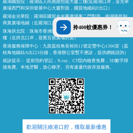
羅湖國貿院：
羅湖區人民南路熙龍大廈二樓(近羅湖口岸，金光華
廣場西門和深圳發展中心大廈對面，國貿地鐵站E出口）
羅湖金光華院：
羅湖區國貿金光華廣場東二門對面，南湖路凱利
商業廣場地鋪（近羅湖口岸、國貿地鐵站B出口）
拎400蚊優惠券！
珠海拱北院：
珠海市香洲區拱北迎賓南路1155號中建商業大廈15
樓（近拱北口岸，迎賓百貨廣場對面）
香港服務保障中心：
九龍荔枝角長裕街11號定豐中心1306室（荔
枝角地鐵站A出口3分鐘，香港辦公室暫不應診，提供網絡諮詢）
就診提示：
提前預約登記，X-ray、CT院內檢查免費，3D數字掃
描免費。本地牙醫，放心睇牙。另有速遞代收存放服務。
歡迎關注維港口腔，獲取最新優惠