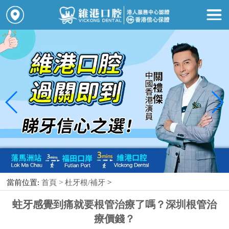
當前位置:
首頁 >
杜牙根/補牙
>
蛀牙感覺到痛就要根管治療了嗎？深圳根管治
療價錢？