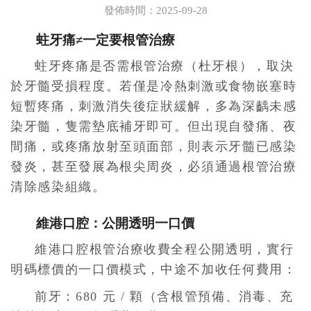
發佈時間：2025-09-28
蛀牙痛≠一定要根管治療
蛀牙疼痛是否需根管治療（杜牙根），取決
於牙髓受損程度。若僅是冷熱刺激或食物嵌塞時
短暫疼痛，刺激消失後症狀緩解，多為深齲未感
染牙髓，隻需墊底補牙即可。但出現自發痛、夜
間痛，或疼痛放射至頭面部，則表示牙髓已感染
發炎，甚至發展為根尖周炎，必須通過根管治療
清除感染組織。
維港口腔：公開透明一口價
維港口腔根管治療收費全程公開透明，實行
明碼標價的一口價模式，中途不加收任何費用：
前牙：680 元 / 顆（含根管預備、消毒、充