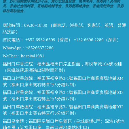
會、沙田區關愛隊烏溪沙小區、覺行念慈基金會、樂和東寓、香港勞工及福利
局、香港社會福利署、香港鄰捨輔導會、香港新界總商會、香港元朗商會、香港
移植運動協會。
應診時間：
09:30~18:30 （廣東話、潮州話、客家話、英語、普通
話接診）
諮詢電話：
+852 6932 6599（香港） +132 6696 2280（深圳）
WhatsApp：
+85266372280
WeChat：
hospital1981
福田口岸香江院：
福田區福田口岸正對面，海悅華城104號地鋪
（東鐵線落馬洲站出關對面即到）
福田口岸星啟院：
福田區裕亨路3-1號福田口岸商業廣場地鋪034
號（福田口岸出關右轉直行5分鐘即到）
福田口岸星光院：
福田區裕亨路3-1號福田口岸商業廣場地鋪033
號（福田口岸出關右轉直行5分鐘即到）
福田口岸啟德院：
福田區裕亨路3-1號福田口岸商業廣場地鋪032
號（福田口岸出關右轉直行5分鐘即到）
福田皇崗院：
福田區皇崗口岸皇禦苑（皇城廣場C門）深港1號地
鋪全層（近福田口岸、皇崗口岸地鐵站E出口）