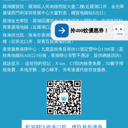
羅湖國貿院：
羅湖區人民南路熙龍大廈二樓(近羅湖口岸，金光華
廣場西門和深圳發展中心大廈對面，國貿地鐵站E出口）
羅湖金光華院：
羅湖區國貿金光華廣場東二門對面，南湖路凱利
商業廣場地鋪（近羅湖口岸、國貿地鐵站B出口）
拎400蚊優惠券！
珠海拱北院：
珠海市香洲區拱北迎賓南路1155號中建商業大廈15
樓（近拱北口岸，迎賓百貨廣場對面）
香港服務保障中心：
九龍荔枝角長裕街11號定豐中心1306室（荔
枝角地鐵站A出口3分鐘，香港辦公室暫不應診，提供網絡諮詢）
就診提示：
提前預約登記，X-ray、CT院內檢查免費，3D數字掃
描免費。本地牙醫，放心睇牙。另有速遞代收存放服務。
歡迎關注維港口腔，獲取最新優惠