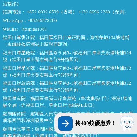
話接診）
諮詢電話：
+852 6932 6599（香港） +132 6696 2280（深圳）
WhatsApp：
+85266372280
WeChat：
hospital1981
福田口岸香江院：
福田區福田口岸正對面，海悅華城104號地鋪
（東鐵線落馬洲站出關對面即到）
福田口岸星啟院：
福田區裕亨路3-1號福田口岸商業廣場地鋪034
號（福田口岸出關右轉直行5分鐘即到）
福田口岸星光院：
福田區裕亨路3-1號福田口岸商業廣場地鋪033
號（福田口岸出關右轉直行5分鐘即到）
福田口岸啟德院：
福田區裕亨路3-1號福田口岸商業廣場地鋪032
號（福田口岸出關右轉直行5分鐘即到）
福田皇崗院：
福田區皇崗口岸皇禦苑（皇城廣場C門）深港1號地
鋪全層（近福田口岸、皇崗口岸地鐵站E出口）
羅湖國貿院：
羅湖區人民南路熙龍大廈二樓(近羅湖口岸，金光華
廣場西門和深圳發展中心大廈對面，國貿地鐵站E出口）
拎400蚊優惠券！
羅湖金光華院：
羅湖區國貿金光華廣場東二門對面，南湖路凱利
商業廣場地鋪（近羅湖口岸、國貿地鐵站B出口）