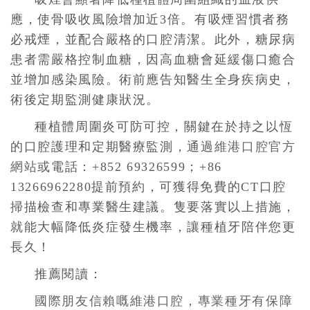
應，使骨吸收風險增加近3倍。有吸煙習慣者務
必戒煙，並配合嚴格的口腔清潔。此外，糖尿病
患者需嚴格控制血糖，因高血糖會延緩傷口癒合
並增加感染風險。術前應告知醫生全身疾病史，
術後定期監測健康狀況。
種植體周圍炎可防可控，關鍵在於持之以恆
的口腔護理和定期醫療監測，通過
維港口腔官方
網站
或電話：+852 69326599；+86
13266962280提前預約，可獲得免費的CT口腔
掃描檢查和專業醫生建議。隻要落實以上措施，
就能大幅降低炎症發生機率，讓種植牙陪伴您更
長久！
推薦閱讀：
國際朋友信賴嘅維港口腔，專業種牙有保障