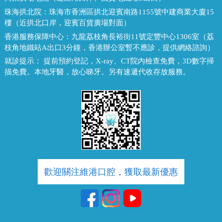
珠海拱北院：
珠海市香洲區拱北迎賓南路1155號中建商業大廈15
樓（近拱北口岸，迎賓百貨廣場對面）
香港服務保障中心：
九龍荔枝角長裕街11號定豐中心1306室（荔
枝角地鐵站A出口3分鐘，香港辦公室暫不應診，提供網絡諮詢）
就診提示：
提前預約登記，X-ray、CT院內檢查免費，3D數字掃
描免費。本地牙醫，放心睇牙。另有速遞代收存放服務。
歡迎關注維港口腔，獲取最新優惠