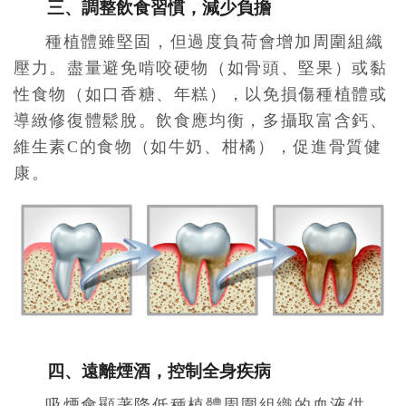
三、調整飲食習慣，減少負擔
種植體雖堅固，但過度負荷會增加周圍組織
壓力。盡量避免啃咬硬物（如骨頭、堅果）或黏
性食物（如口香糖、年糕），以免損傷種植體或
導緻修復體鬆脫。飲食應均衡，多攝取富含鈣、
維生素C的食物（如牛奶、柑橘），促進骨質健
康。
四、遠離煙酒，控制全身疾病
吸煙會顯著降低種植體周圍組織的血液供