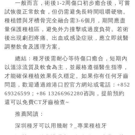
一般而言，術後1-2周傷口初步癒合後，可嘗
試恢復正常飲食，但仍需避免長時間咀嚼硬物。
種植體與牙槽骨完全融合需3-6個月，期間應盡
量保護種植區，避免外力撞擊或過度負荷。若術
後出現劇烈疼痛、出血或感染症狀，應立即就醫
調整飲食及護理方案。
總結：種牙後需耐心等待傷口癒合，短期內
以溫涼流質及軟食為主，並嚴格遵循醫生指導，
才能確保種植效果長久穩定。如果你有任何牙齒
問題，歡迎通過
維港口腔官方網站
或電話：+852
69326599；+86 13266962280咨詢，提前預約
還可以免費CT牙齒檢查~
推薦閱讀：
深圳種牙可以用幾耐？_專業種植牙