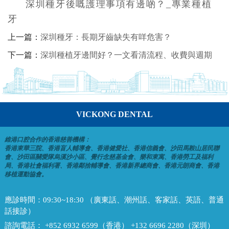
深圳種牙後嘅護理事項有邊啲？_專業種植
牙
上一篇：
深圳種牙：長期牙齒缺失有咩危害？
下一篇：
深圳種植牙邊間好？一文看清流程、收費與週期
VICKONG DENTAL
維港口腔合作的香港慈善機構：
香港東華三院、香港盲人輔導會、香港健愛社、香港信義會、沙田馬鞍山居民聯
會、沙田區關愛隊烏溪沙小區、覺行念慈基金會、樂和東寓、香港勞工及福利
局、香港社會福利署、香港鄰捨輔導會、香港新界總商會、香港元朗商會、香港
移植運動協會。
應診時間：
09:30~18:30 （廣東話、潮州話、客家話、英語、普通
話接診）
諮詢電話：
+852 6932 6599（香港） +132 6696 2280（深圳）