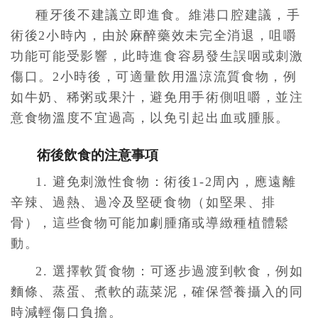
種牙後不建議立即進食。維港口腔建議，手
術後2小時內，由於麻醉藥效未完全消退，咀嚼
功能可能受影響，此時進食容易發生誤咽或刺激
傷口。2小時後，可適量飲用溫涼流質食物，例
如牛奶、稀粥或果汁，避免用手術側咀嚼，並注
意食物溫度不宜過高，以免引起出血或腫脹。
術後飲食的注意事項
1. 避免刺激性食物：術後1-2周內，應遠離
辛辣、過熱、過冷及堅硬食物（如堅果、排
骨），這些食物可能加劇腫痛或導緻種植體鬆
動。
2. 選擇軟質食物：可逐步過渡到軟食，例如
麵條、蒸蛋、煮軟的蔬菜泥，確保營養攝入的同
時減輕傷口負擔。