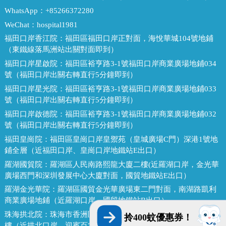
WhatsApp：
+85266372280
WeChat：
hospital1981
福田口岸香江院：
福田區福田口岸正對面，海悅華城104號地鋪
（東鐵線落馬洲站出關對面即到）
福田口岸星啟院：
福田區裕亨路3-1號福田口岸商業廣場地鋪034
號（福田口岸出關右轉直行5分鐘即到）
福田口岸星光院：
福田區裕亨路3-1號福田口岸商業廣場地鋪033
號（福田口岸出關右轉直行5分鐘即到）
福田口岸啟德院：
福田區裕亨路3-1號福田口岸商業廣場地鋪032
號（福田口岸出關右轉直行5分鐘即到）
福田皇崗院：
福田區皇崗口岸皇禦苑（皇城廣場C門）深港1號地
鋪全層（近福田口岸、皇崗口岸地鐵站E出口）
羅湖國貿院：
羅湖區人民南路熙龍大廈二樓(近羅湖口岸，金光華
廣場西門和深圳發展中心大廈對面，國貿地鐵站E出口）
羅湖金光華院：
羅湖區國貿金光華廣場東二門對面，南湖路凱利
商業廣場地鋪（近羅湖口岸、國貿地鐵站B出口）
珠海拱北院：
珠海市香洲區拱北迎賓南路1155號中建商業大廈15
拎400蚊優惠券！
樓（近拱北口岸，迎賓百貨廣場對面）