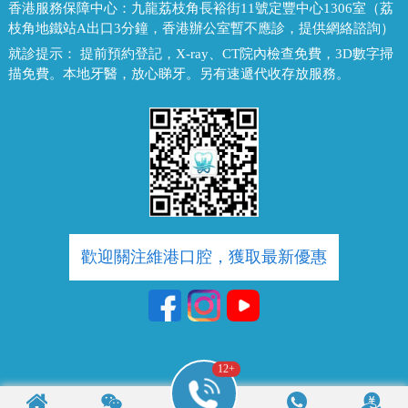
香港服務保障中心：
九龍荔枝角長裕街11號定豐中心1306室（荔
枝角地鐵站A出口3分鐘，香港辦公室暫不應診，提供網絡諮詢）
就診提示：
提前預約登記，X-ray、CT院內檢查免費，3D數字掃
描免費。本地牙醫，放心睇牙。另有速遞代收存放服務。
歡迎關注維港口腔，獲取最新優惠
12
+