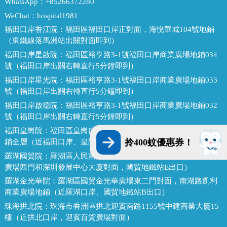
WhatsApp：
+85266372280
WeChat：
hospital1981
福田口岸香江院：
福田區福田口岸正對面，海悅華城104號地鋪
（東鐵線落馬洲站出關對面即到）
福田口岸星啟院：
福田區裕亨路3-1號福田口岸商業廣場地鋪034
號（福田口岸出關右轉直行5分鐘即到）
福田口岸星光院：
福田區裕亨路3-1號福田口岸商業廣場地鋪033
號（福田口岸出關右轉直行5分鐘即到）
福田口岸啟德院：
福田區裕亨路3-1號福田口岸商業廣場地鋪032
號（福田口岸出關右轉直行5分鐘即到）
福田皇崗院：
福田區皇崗口岸皇禦苑（皇城廣場C門）深港1號地
鋪全層（近福田口岸、皇崗口岸地鐵站E出口）
拎400蚊優惠券！
羅湖國貿院：
羅湖區人民南路熙龍大廈二樓(近羅湖口岸，金光華
廣場西門和深圳發展中心大廈對面，國貿地鐵站E出口）
羅湖金光華院：
羅湖區國貿金光華廣場東二門對面，南湖路凱利
商業廣場地鋪（近羅湖口岸、國貿地鐵站B出口）
珠海拱北院：
珠海市香洲區拱北迎賓南路1155號中建商業大廈15
樓（近拱北口岸，迎賓百貨廣場對面）