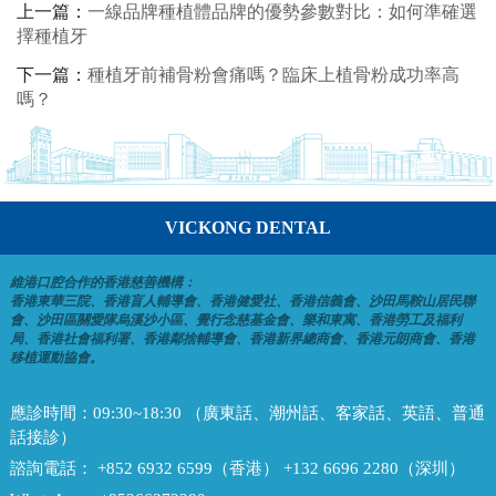
上一篇：
一線品牌種植體品牌的優勢參數對比：如何準確選
擇種植牙
下一篇：
種植牙前補骨粉會痛嗎？臨床上植骨粉成功率高
嗎？
VICKONG DENTAL
維港口腔合作的香港慈善機構：
香港東華三院、香港盲人輔導會、香港健愛社、香港信義會、沙田馬鞍山居民聯
會、沙田區關愛隊烏溪沙小區、覺行念慈基金會、樂和東寓、香港勞工及福利
局、香港社會福利署、香港鄰捨輔導會、香港新界總商會、香港元朗商會、香港
移植運動協會。
應診時間：
09:30~18:30 （廣東話、潮州話、客家話、英語、普通
話接診）
諮詢電話：
+852 6932 6599（香港） +132 6696 2280（深圳）