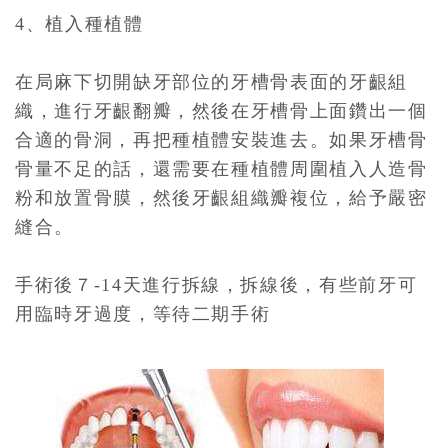
4、植入種植體
在局麻下切開缺牙部位的牙槽骨表面的牙齦組
織，進行牙齦翻瓣，然後在牙槽骨上面鑽出一個
合適的骨洞，再把種植體安裝進去。如果牙槽骨
骨量不足的話，還需要在種植體周圍植入人造骨
粉和放置骨膜，然後牙齦組織瓣複位，給予嚴密
縫合。
手術後７-14天進行拆線，拆線後，有些前牙可
用臨時牙過度，等待二期手術