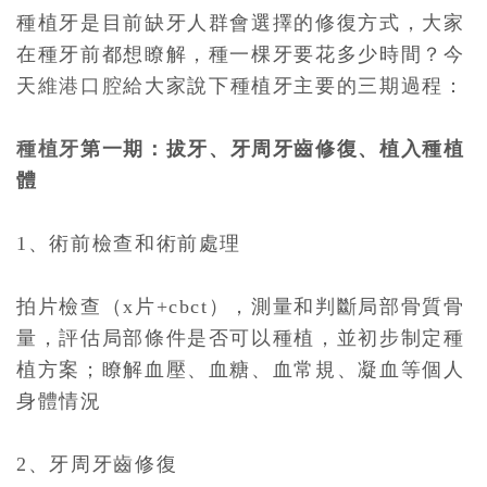
種植牙是目前缺牙人群會選擇的修復方式，大家
在種牙前都想瞭解，種一棵牙要花多少時間？今
天
維港口腔
給大家
說下種植牙主要的三期過程：
種植牙
第一期：拔牙、牙周牙齒修復、植入種植
體
1、術前檢查和術前處理
拍片檢查（x片+cbct），測量和判斷局部骨質骨
量，評估局部條件是否可以種植，並初步制定種
植方案；瞭解血壓、血糖、血常規、凝血等個人
身體情況
2、牙周牙齒修復