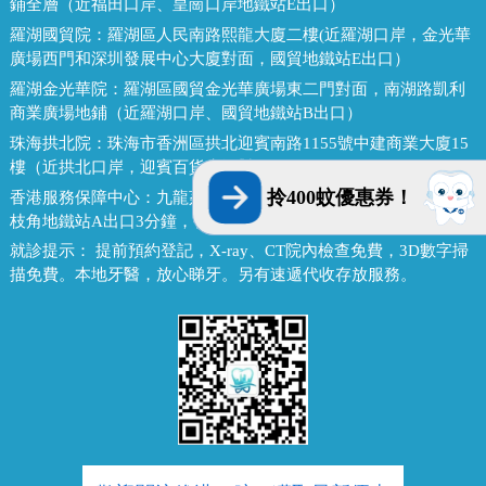
鋪全層（近福田口岸、皇崗口岸地鐵站E出口）
羅湖國貿院：
羅湖區人民南路熙龍大廈二樓(近羅湖口岸，金光華
廣場西門和深圳發展中心大廈對面，國貿地鐵站E出口）
羅湖金光華院：
羅湖區國貿金光華廣場東二門對面，南湖路凱利
商業廣場地鋪（近羅湖口岸、國貿地鐵站B出口）
珠海拱北院：
珠海市香洲區拱北迎賓南路1155號中建商業大廈15
樓（近拱北口岸，迎賓百貨廣場對面）
拎400蚊優惠券！
香港服務保障中心：
九龍荔枝角長裕街11號定豐中心1306室（荔
枝角地鐵站A出口3分鐘，香港辦公室暫不應診，提供網絡諮詢）
就診提示：
提前預約登記，X-ray、CT院內檢查免費，3D數字掃
描免費。本地牙醫，放心睇牙。另有速遞代收存放服務。