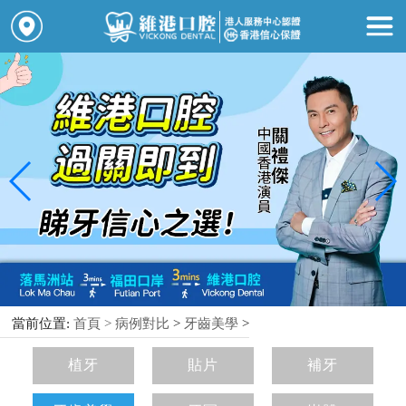
當前位置:
首頁 >
病例對比
>
牙齒美學
>
植牙
貼片
補牙