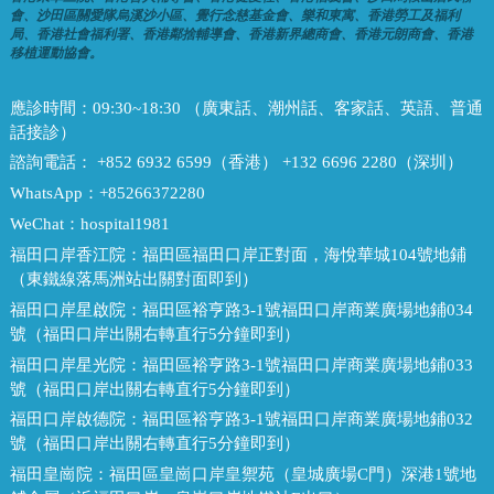
會、沙田區關愛隊烏溪沙小區、覺行念慈基金會、樂和東寓、香港勞工及福利
局、香港社會福利署、香港鄰捨輔導會、香港新界總商會、香港元朗商會、香港
移植運動協會。
應診時間：
09:30~18:30 （廣東話、潮州話、客家話、英語、普通
話接診）
諮詢電話：
+852 6932 6599（香港） +132 6696 2280（深圳）
WhatsApp：
+85266372280
WeChat：
hospital1981
福田口岸香江院：
福田區福田口岸正對面，海悅華城104號地鋪
（東鐵線落馬洲站出關對面即到）
福田口岸星啟院：
福田區裕亨路3-1號福田口岸商業廣場地鋪034
號（福田口岸出關右轉直行5分鐘即到）
福田口岸星光院：
福田區裕亨路3-1號福田口岸商業廣場地鋪033
號（福田口岸出關右轉直行5分鐘即到）
福田口岸啟德院：
福田區裕亨路3-1號福田口岸商業廣場地鋪032
號（福田口岸出關右轉直行5分鐘即到）
福田皇崗院：
福田區皇崗口岸皇禦苑（皇城廣場C門）深港1號地