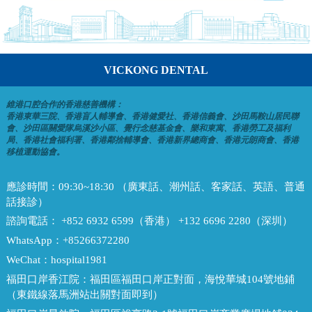
VICKONG DENTAL
維港口腔合作的香港慈善機構：
香港東華三院、香港盲人輔導會、香港健愛社、香港信義會、沙田馬鞍山居民聯
會、沙田區關愛隊烏溪沙小區、覺行念慈基金會、樂和東寓、香港勞工及福利
局、香港社會福利署、香港鄰捨輔導會、香港新界總商會、香港元朗商會、香港
移植運動協會。
應診時間：
09:30~18:30 （廣東話、潮州話、客家話、英語、普通
話接診）
諮詢電話：
+852 6932 6599（香港） +132 6696 2280（深圳）
WhatsApp：
+85266372280
WeChat：
hospital1981
福田口岸香江院：
福田區福田口岸正對面，海悅華城104號地鋪
（東鐵線落馬洲站出關對面即到）