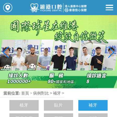
當前位置:
首頁 >
病例對比
>
補牙
>
植牙
貼片
補牙