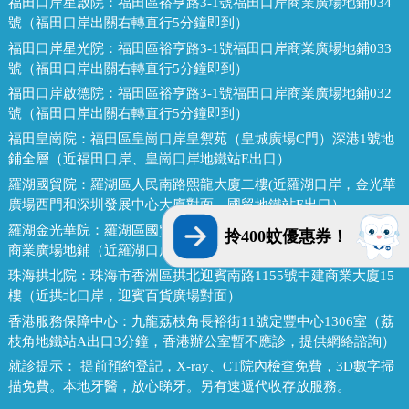
福田口岸星啟院：
福田區裕亨路3-1號福田口岸商業廣場地鋪034
號（福田口岸出關右轉直行5分鐘即到）
福田口岸星光院：
福田區裕亨路3-1號福田口岸商業廣場地鋪033
號（福田口岸出關右轉直行5分鐘即到）
福田口岸啟德院：
福田區裕亨路3-1號福田口岸商業廣場地鋪032
號（福田口岸出關右轉直行5分鐘即到）
福田皇崗院：
福田區皇崗口岸皇禦苑（皇城廣場C門）深港1號地
鋪全層（近福田口岸、皇崗口岸地鐵站E出口）
羅湖國貿院：
羅湖區人民南路熙龍大廈二樓(近羅湖口岸，金光華
廣場西門和深圳發展中心大廈對面，國貿地鐵站E出口）
羅湖金光華院：
羅湖區國貿金光華廣場東二門對面，南湖路凱利
拎400蚊優惠券！
商業廣場地鋪（近羅湖口岸、國貿地鐵站B出口）
珠海拱北院：
珠海市香洲區拱北迎賓南路1155號中建商業大廈15
樓（近拱北口岸，迎賓百貨廣場對面）
香港服務保障中心：
九龍荔枝角長裕街11號定豐中心1306室（荔
枝角地鐵站A出口3分鐘，香港辦公室暫不應診，提供網絡諮詢）
就診提示：
提前預約登記，X-ray、CT院內檢查免費，3D數字掃
描免費。本地牙醫，放心睇牙。另有速遞代收存放服務。