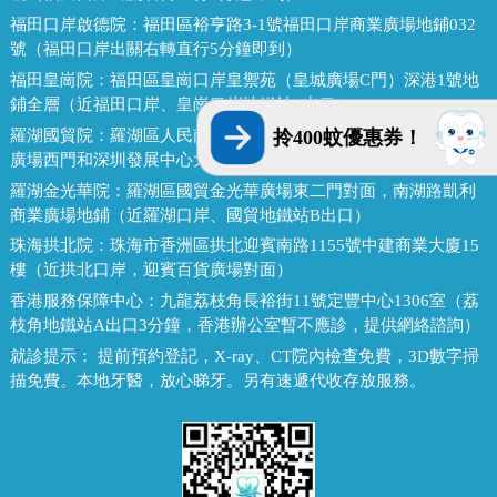
福田口岸啟德院：
福田區裕亨路3-1號福田口岸商業廣場地鋪032
號（福田口岸出關右轉直行5分鐘即到）
福田皇崗院：
福田區皇崗口岸皇禦苑（皇城廣場C門）深港1號地
鋪全層（近福田口岸、皇崗口岸地鐵站E出口）
羅湖國貿院：
羅湖區人民南路熙龍大廈二樓(近羅湖口岸，金光華
拎400蚊優惠券！
廣場西門和深圳發展中心大廈對面，國貿地鐵站E出口）
羅湖金光華院：
羅湖區國貿金光華廣場東二門對面，南湖路凱利
商業廣場地鋪（近羅湖口岸、國貿地鐵站B出口）
珠海拱北院：
珠海市香洲區拱北迎賓南路1155號中建商業大廈15
樓（近拱北口岸，迎賓百貨廣場對面）
香港服務保障中心：
九龍荔枝角長裕街11號定豐中心1306室（荔
枝角地鐵站A出口3分鐘，香港辦公室暫不應診，提供網絡諮詢）
就診提示：
提前預約登記，X-ray、CT院內檢查免費，3D數字掃
描免費。本地牙醫，放心睇牙。另有速遞代收存放服務。