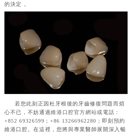
的決定 。
若您此刻正因杜牙根後的牙齒修復問題而煩
心不已，不妨通過
維港口腔官方網站
或電話：
+852 69326599；+86 13266962280；即刻預約
維港口腔。在這裡，您將與專業醫師展開深入暢