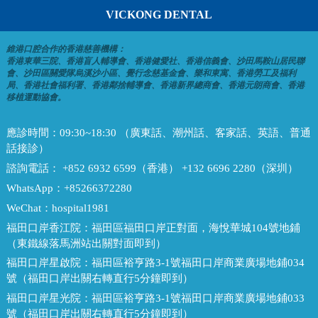
VICKONG DENTAL
維港口腔合作的香港慈善機構：
香港東華三院、香港盲人輔導會、香港健愛社、香港信義會、沙田馬鞍山居民聯
會、沙田區關愛隊烏溪沙小區、覺行念慈基金會、樂和東寓、香港勞工及福利
局、香港社會福利署、香港鄰捨輔導會、香港新界總商會、香港元朗商會、香港
移植運動協會。
應診時間：
09:30~18:30 （廣東話、潮州話、客家話、英語、普通
話接診）
諮詢電話：
+852 6932 6599（香港） +132 6696 2280（深圳）
WhatsApp：
+85266372280
WeChat：
hospital1981
福田口岸香江院：
福田區福田口岸正對面，海悅華城104號地鋪
（東鐵線落馬洲站出關對面即到）
福田口岸星啟院：
福田區裕亨路3-1號福田口岸商業廣場地鋪034
號（福田口岸出關右轉直行5分鐘即到）
福田口岸星光院：
福田區裕亨路3-1號福田口岸商業廣場地鋪033
號（福田口岸出關右轉直行5分鐘即到）