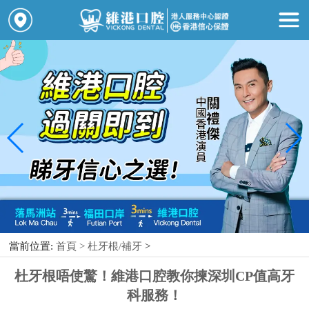
當前位置:
首頁 >
杜牙根/補牙
>
杜牙根唔使驚！維港口腔教你揀深圳CP值高牙
科服務！