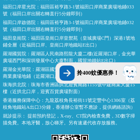
福田口岸星光院：
福田區裕亨路3-1號福田口岸商業廣場地鋪033
號（福田口岸出關右轉直行5分鐘即到）
福田口岸啟德院：
福田區裕亨路3-1號福田口岸商業廣場地鋪032
號（福田口岸出關右轉直行5分鐘即到）
福田皇崗院：
福田區皇崗口岸皇禦苑（皇城廣場C門）深港1號地
鋪全層（近福田口岸、皇崗口岸地鐵站E出口）
羅湖國貿院：
羅湖區人民南路熙龍大廈二樓(近羅湖口岸，金光華
廣場西門和深圳發展中心大廈對面，國貿地鐵站E出口）
羅湖金光華院：
羅湖區國貿金光華廣場東二門對面，南湖路凱利
拎400蚊優惠券！
商業廣場地鋪（近羅湖口岸、國貿地鐵站B出口）
珠海拱北院：
珠海市香洲區拱北迎賓南路1155號中建商業大廈15
樓（近拱北口岸，迎賓百貨廣場對面）
香港服務保障中心：
九龍荔枝角長裕街11號定豐中心1306室（荔
枝角地鐵站A出口3分鐘，香港辦公室暫不應診，提供網絡諮詢）
就診提示：
提前預約登記，X-ray、CT院內檢查免費，3D數字掃
描免費。本地牙醫，放心睇牙。另有速遞代收存放服務。