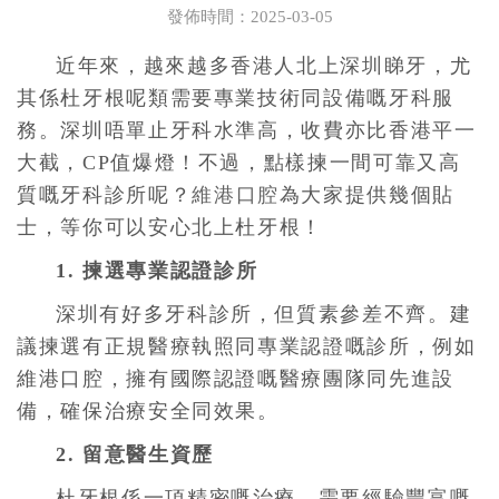
發佈時間：2025-03-05
近年來，越來越多香港人北上深圳睇牙，尤
其係杜牙根呢類需要專業技術同設備嘅牙科服
務。深圳唔單止牙科水準高，收費亦比香港平一
大截，CP值爆燈！不過，點樣揀一間可靠又高
質嘅牙科診所呢？
維港口腔
為大家提供幾個貼
士，等你可以安心北上杜牙根！
1. 揀選專業認證診所
深圳有好多牙科診所，但質素參差不齊。建
議揀選有正規醫療執照同專業認證嘅診所，例如
維港口腔，擁有國際認證嘅醫療團隊同先進設
備，確保治療安全同效果。
2. 留意醫生資歷
杜牙根係一項精密嘅治療，需要經驗豐富嘅