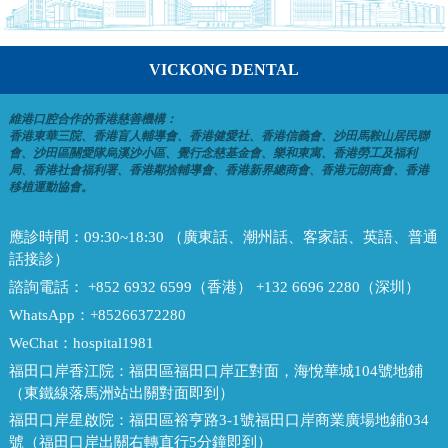
VICKONG DENTAL
維港口腔合作的香港慈善機構：
香港東華三院、香港盲人輔導會、香港健愛社、香港信義會、沙田馬鞍山居民聯
會、沙田區關愛隊烏溪沙小區、覺行念慈基金會、樂和東寓、香港勞工及福利
局、香港社會福利署、香港鄰捨輔導會、香港新界總商會、香港元朗商會、香港
移植運動協會。
應診時間：
09:30~18:30 （廣東話、潮州話、客家話、英語、普通
話接診）
諮詢電話：
+852 6932 6599（香港） +132 6696 2280（深圳）
WhatsApp：
+85266372280
WeChat：
hospital1981
福田口岸香江院：
福田區福田口岸正對面，海悅華城104號地鋪
（東鐵線落馬洲站出關對面即到）
福田口岸星啟院：
福田區裕亨路3-1號福田口岸商業廣場地鋪034
號（福田口岸出關右轉直行5分鐘即到）