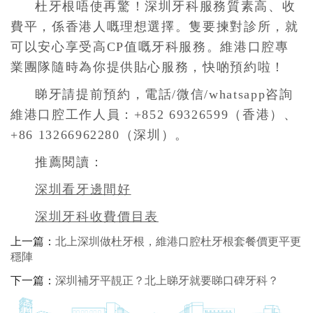
杜牙根唔使再驚！深圳牙科服務質素高、收
費平，係香港人嘅理想選擇。隻要揀對診所，就
可以安心享受高
CP
值嘅牙科服務。維港口腔專
業團隊隨時為你提供貼心服務，快啲預約啦！
睇牙請提前預約，電話/微信/whatsapp咨詢
維港口腔工作人員：+852 69326599（香港）、
+86 13266962280（深圳）。
推薦閱讀：
深圳看牙邊間好
深圳牙科收費價目表
上一篇：
北上深圳做杜牙根，維港口腔杜牙根套餐價更平更
穩陣
下一篇：
深圳補牙平靚正？北上睇牙就要睇口碑牙科？