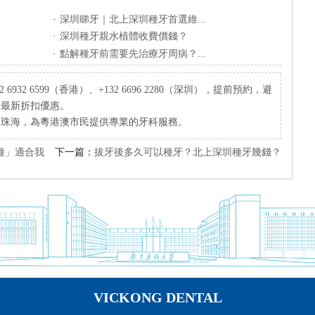
·
深圳睇牙｜北上深圳種牙首選維...
·
深圳種牙親水植體收費價錢？
·
點解種牙前需要先治療牙周病？...
932 6599（香港）、+132 6696 2280（深圳），提前預約，避
療最新折扣優惠。
、珠海，為粵港澳市民提供專業的牙科服務。
種」適合我
下一篇：
拔牙後多久可以種牙？北上深圳種牙幾錢？
VICKONG DENTAL