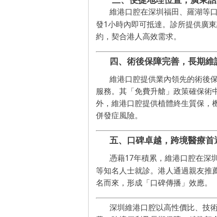
維港口腔在深圳福田、羅湖等
1
發
小時內即可抵達。診所提供
廣東
約，契合港人高效需求。
四、術後保障完善，長期維
維港口腔提供業內領先的術後
服務。其
「
免費升艙
」
政策確保術
外，
維港口腔提供植體終生質保，
併發症風險。
五、口碑卓越，跨境醫療首
17
憑藉
年
積累，維港口腔在深
等知名人士就診。港人通過親友推
名而來，形成
「
口碑傳播
」
效應。
深圳維港口腔以高性價比、技