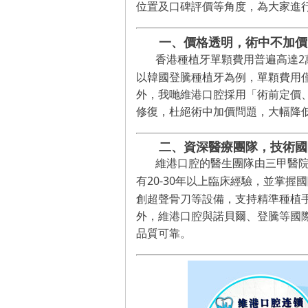
位置及口碑評價等角度，
為大家進
一、價格透明，
術中不加價
2
香港種植牙單顆費用普遍高達
以韓國登騰種植牙為例，單顆費用
外，
我哋
維港口腔採用
「
術前定價
修復，杜絕術中加價問題，大幅降
二、資深醫療團隊，技術國
維港口腔的醫生團隊由三甲醫
20-3
0
有
年以上臨床經驗，並掌握國
創超聲骨刀等設備，支持精準種植
外，維港
口腔
與諾貝爾、登騰等國
品質可靠。