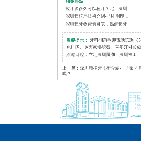
相關熱點
·
拔牙後多久可以種牙？北上深圳...
·
深圳種植牙技術介紹-「即剝即...
·
深圳種牙收費價目表，點解種牙...
溫馨提示：
牙科問題歡迎電話諮詢+852 6
免排隊、免專家掛號費、享受牙科診
維港口腔，立足深圳羅湖、深圳福田
上一篇：
深圳種植牙技術介紹-「即剝即
嗎？