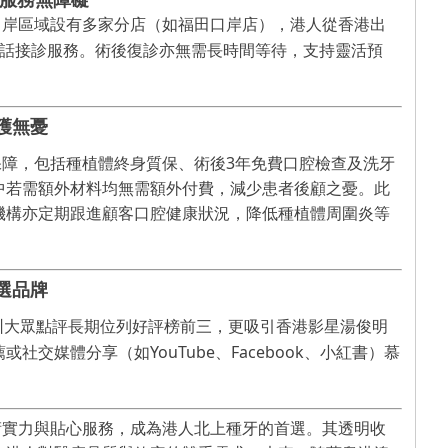
口岸區域設有多家分店（如福田口岸店），港人從香港出
話
接診服務。術後復診亦無需長時間等待，支持靈活預
護無憂
3
保障，包括種植體終身質保、術後
年免費口腔檢查及洗牙
中若需額外材料均無需額外付費，減少患者後顧之憂。此
機構
亦
定期跟進
顧客
口腔健康狀況，降低種植體周圍炎等
選品牌
圳大眾點評長期位列好評榜前三，更吸引香港影星
湯俊明
YouTube
Facebook
薦或社交媒體分享（如
、
、
小紅書）慕
術實力與貼心服務，成為港人北上種牙的首選。其透明收