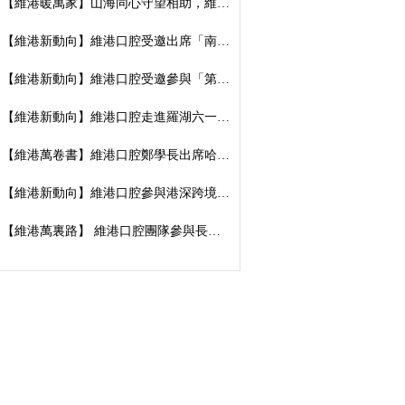
【維港暖萬家】山海同心守望相助，維港口腔向廣西捐資數萬元傳遞溫暖善意
【維港新動向】維港口腔受邀出席「南湖100」品牌發佈會，榮獲南湖街道突出貢獻企業殊榮
【維港新動向】維港口腔受邀參與「第五屆香港潮州節」，推廣僑批文化，共促潮港交流
【維港新動向】維港口腔走進羅湖六一遊園會｜義診送關懷，守護小朋友牙齒健康
【維港萬卷書】維港口腔鄭學長出席哈工大「AI 時代下的灣區新航線」商學思享交流會
【維港新動向】維港口腔參與港深跨境學童港校通活動，搭建兩地學童溝通橋樑
【維港萬裏路】 維港口腔團隊參與長洲太平清醮 感受非遺文化魅力