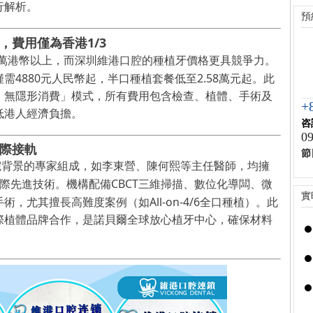
行解析
。
預
1/3
，
費用僅為香港
萬港幣以上，而深圳維港口腔的種植牙價格更具競爭力。
4880
2
.5
8
僅需
元人民幣起，半口種植套餐低至
萬元起。此
、無隱形消費
」
模式，所有費用包含檢查、植體、手術及
+
低港人經濟負擔。
咨
09
際接軌
節
院背景的專家組成，如李東營、陳何熙等主任醫師，均擁
CBCT
際先進技術。機構配備
三維掃描、數位化導闆、微
實
All-on-4/6
手術，尤其擅長高難度案例（如
全口
種植）。此
際植體品牌合作
，是諾貝爾全球放心植牙中心
，確保材料