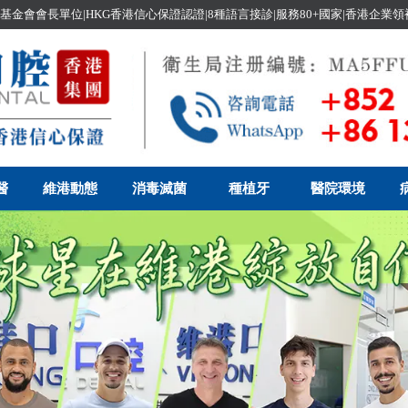
基金會會長單位|HKG香港信心保證認證|8種語言接診|服務80+國家|香港企業
醫
維港動態
消毒滅菌
種植牙
醫院環境