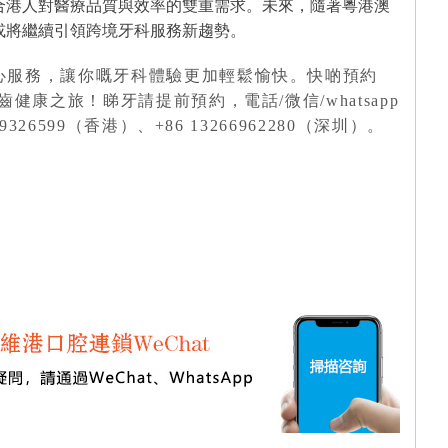
合港人對醫療品質與效率的雙重需求。未來，隨著粵港澳
或將繼續引領跨境牙科服務新趨勢。
心服務，讓你嘅牙科體驗更加輕鬆愉快。快啲預約
康之旅！睇牙請提前預約，電話/微信/whatsapp
26599（香港）、+86 13266962280（深圳）。