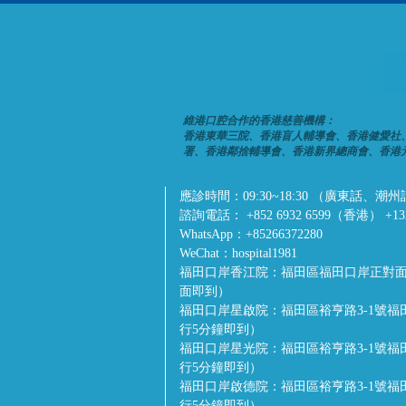
維港口腔合作的香港慈善機構：
香港東華三院、香港盲人輔導會、香港健愛社
署、香港鄰捨輔導會、香港新界總商會、香港
應診時間：
09:30~18:30 （廣東
諮詢電話：
+852 6932 6599（香港） +1
WhatsApp：
+85266372280
WeChat：
hospital1981
福田口岸香江院：
福田區福田口岸正對面
面即到）
福田口岸星啟院：
福田區裕亨路3-1號
行5分鐘即到）
福田口岸星光院：
福田區裕亨路3-1號
行5分鐘即到）
福田口岸啟德院：
福田區裕亨路3-1號
行5分鐘即到）