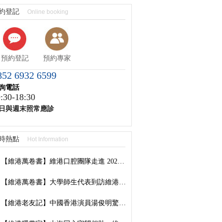
約登記
Online booking
預約登記
預約專家
852 6932 6599
詢電話
:30-18:30
日與週末照常應診
時熱點
Hot Information
【維港萬卷書】維港口腔團隊走進 2026 香港書展：以閱讀拓視野，以學習築專業
【維港萬卷書】大學師生代表到訪維港口腔參觀交流，深化校企合作共促口腔醫學發展
【維港老友記】中國香港演員湯俊明驚喜現身維港口腔羅湖國貿院，擔任「明星一日店長」