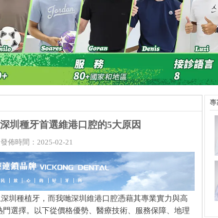
專
深圳種牙首選維港口腔的5大原因
發佈時間：2025-02-21
上深圳種植
牙
，而
我哋
深圳維港口腔憑藉其專業實力與高
熱門選擇。以下從價格優勢、醫療技術、服務保障、地理