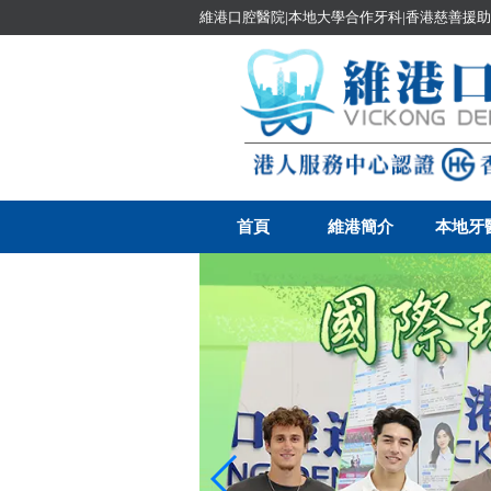
維港口腔醫院|本地大學合作牙科|香港慈善援助
首頁
維港簡介
本地牙