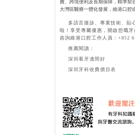
費、跨境便利及長期保障，精準契
大灣區醫療一體化發展，維港口腔
多語言接診、專業技術、貼
啦！享受專屬優惠，開啟您嘅牙齒健
咨詢維港口腔工作人員：+852 693
推薦閱讀：
深圳看牙邊間好
深圳牙科收費價目表