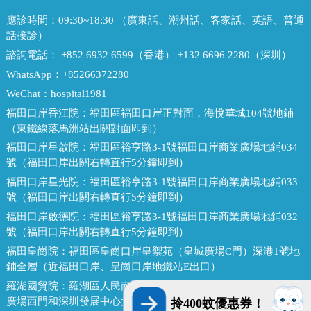
應診時間：
09:30~18:30 （廣東話、潮州話、客家話、英語、普通
話接診）
諮詢電話：
+852 6932 6599（香港） +132 6696 2280（深圳）
WhatsApp：
+85266372280
WeChat：
hospital1981
福田口岸香江院：
福田區福田口岸正對面，海悅華城104號地鋪
（東鐵線落馬洲站出關對面即到）
福田口岸星啟院：
福田區裕亨路3-1號福田口岸商業廣場地鋪034
號（福田口岸出關右轉直行5分鐘即到）
福田口岸星光院：
福田區裕亨路3-1號福田口岸商業廣場地鋪033
號（福田口岸出關右轉直行5分鐘即到）
福田口岸啟德院：
福田區裕亨路3-1號福田口岸商業廣場地鋪032
號（福田口岸出關右轉直行5分鐘即到）
福田皇崗院：
福田區皇崗口岸皇禦苑（皇城廣場C門）深港1號地
鋪全層（近福田口岸、皇崗口岸地鐵站E出口）
羅湖國貿院：
羅湖區人民南路熙龍大廈二樓(近羅湖口岸，金光華
廣場西門和深圳發展中心大廈對面，國貿地鐵站E出口）
拎400蚊優惠券！