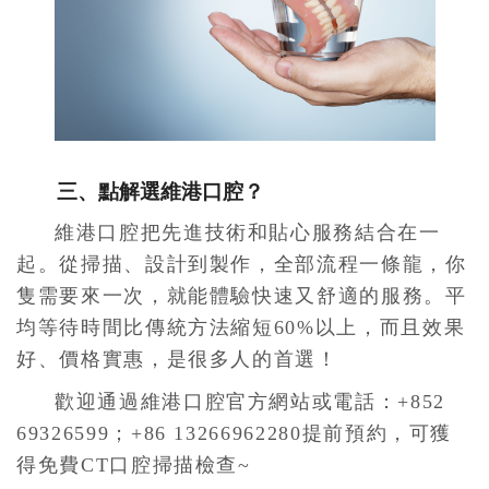
三、點解選維港口腔？
維港口腔把先進技術和貼心服務結合在一
起。從掃描、設計到製作，全部流程一條龍，你
隻需要來一次，就能體驗快速又舒適的服務。平
均等待時間比傳統方法縮短60%以上，而且效果
好、價格實惠，是很多人的首選！
歡迎通過維港口腔官方網站或電話：+852
69326599；+86 13266962280提前預約，可獲
得免費CT口腔掃描檢查~