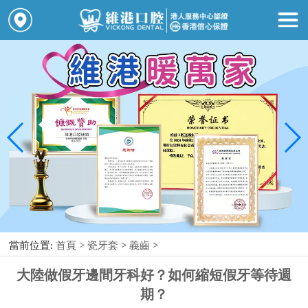
當前位置:
首頁 >
瓷牙套
>
義齒
>
大陸做假牙邊間牙科好？如何縮短假牙等待週
期？