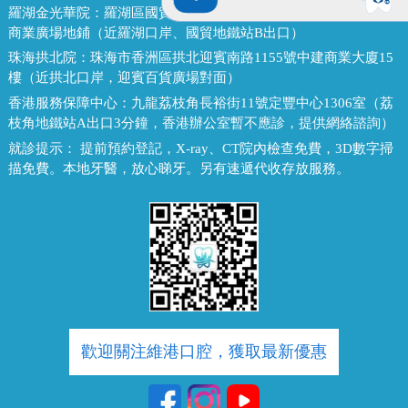
羅湖金光華院：
羅湖區國貿金光華廣場東二門對面，南湖路凱利
商業廣場地鋪（近羅湖口岸、國貿地鐵站B出口）
珠海拱北院：
珠海市香洲區拱北迎賓南路1155號中建商業大廈15
樓（近拱北口岸，迎賓百貨廣場對面）
香港服務保障中心：
九龍荔枝角長裕街11號定豐中心1306室（荔
枝角地鐵站A出口3分鐘，香港辦公室暫不應診，提供網絡諮詢）
就診提示：
提前預約登記，X-ray、CT院內檢查免費，3D數字掃
描免費。本地牙醫，放心睇牙。另有速遞代收存放服務。
歡迎關注維港口腔，獲取最新優惠