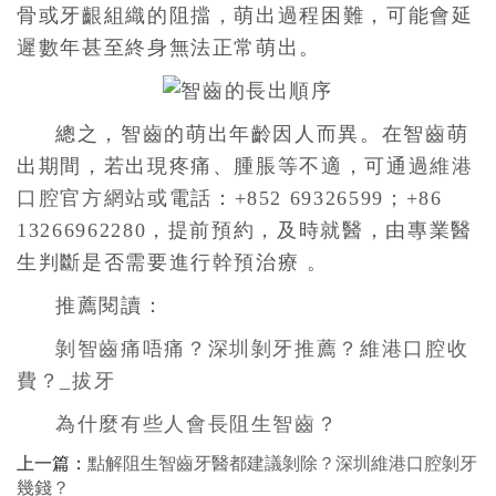
骨或牙齦組織的阻擋，萌出過程困難，可能會延
遲數年甚至終身無法正常萌出。
總之，智齒的萌出年齡因人而異。在智齒萌
出期間，若出現疼痛、腫脹等不適，可通過
維港
口腔官方網站
或電話：+852 69326599；+86
13266962280，提前預約，及時就醫，由專業醫
生判斷是否需要進行幹預治療 。
推薦閱讀：
剝智齒痛唔痛？深圳剝牙推薦？維港口腔收
費？_拔牙
為什麼有些人會長阻生智齒？
上一篇：
點解阻生智齒牙醫都建議剝除？深圳維港口腔剝牙
幾錢？