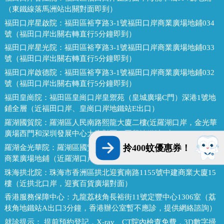
（東鐵線落馬洲站出關對面即到）
福田口岸星啟院：
福田區裕亨路3-1號福田口岸商業廣場地鋪034
號（福田口岸出關右轉直行5分鐘即到）
福田口岸星光院：
福田區裕亨路3-1號福田口岸商業廣場地鋪033
號（福田口岸出關右轉直行5分鐘即到）
福田口岸啟德院：
福田區裕亨路3-1號福田口岸商業廣場地鋪032
號（福田口岸出關右轉直行5分鐘即到）
福田皇崗院：
福田區皇崗口岸皇禦苑（皇城廣場C門）深港1號地
鋪全層（近福田口岸、皇崗口岸地鐵站E出口）
羅湖國貿院：
羅湖區人民南路熙龍大廈二樓(近羅湖口岸，金光華
廣場西門和深圳發展中心大廈對面，國貿地鐵站E出口）
拎400蚊優惠券！
羅湖金光華院：
羅湖區國貿金光華廣場東二門對面，南湖路凱利
商業廣場地鋪（近羅湖口岸、國貿地鐵站B出口）
珠海拱北院：
珠海市香洲區拱北迎賓南路1155號中建商業大廈15
樓（近拱北口岸，迎賓百貨廣場對面）
香港服務保障中心：
九龍荔枝角長裕街11號定豐中心1306室（荔
枝角地鐵站A出口3分鐘，香港辦公室暫不應診，提供網絡諮詢）
就診提示：
提前預約登記，X-ray、CT院內檢查免費，3D數字掃