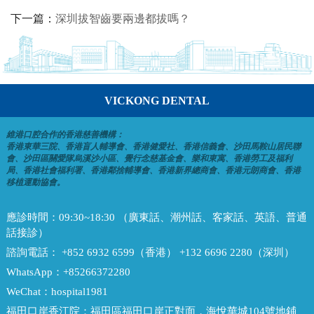
下一篇：
深圳拔智齒要兩邊都拔嗎？
VICKONG DENTAL
維港口腔合作的香港慈善機構：
香港東華三院、香港盲人輔導會、香港健愛社、香港信義會、沙田馬鞍山居民聯
會、沙田區關愛隊烏溪沙小區、覺行念慈基金會、樂和東寓、香港勞工及福利
局、香港社會福利署、香港鄰捨輔導會、香港新界總商會、香港元朗商會、香港
移植運動協會。
應診時間：
09:30~18:30 （廣東話、潮州話、客家話、英語、普通
話接診）
諮詢電話：
+852 6932 6599（香港） +132 6696 2280（深圳）
WhatsApp：
+85266372280
WeChat：
hospital1981
福田口岸香江院：
福田區福田口岸正對面，海悅華城104號地鋪