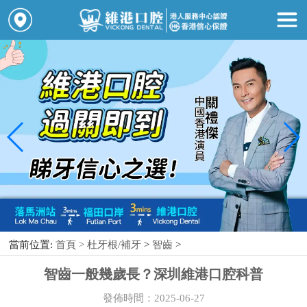
當前位置:
首頁 >
杜牙根/補牙
>
智齒
>
智齒一般幾歲長？深圳維港口腔科普
發佈時間：2025-06-27