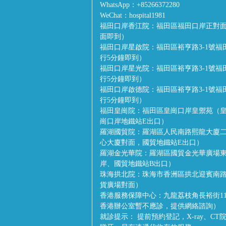
WhatsApp：
+85266372280
WeChat：
hospital1981
福田口岸香江院：
福田區福田口岸正對面
面即到）
福田口岸星啟院：
福田區裕亨路3-1號
行5分鐘即到）
福田口岸星光院：
福田區裕亨路3-1號
行5分鐘即到）
福田口岸啟德院：
福田區裕亨路3-1號
行5分鐘即到）
福田皇崗院：
福田區皇崗口岸皇禦苑（皇
崗口岸地鐵站E出口）
羅湖國貿院：
羅湖區人民南路熙龍大廈二
心大廈對面，國貿地鐵站E出口）
羅湖金光華院：
羅湖區國貿金光華廣場
岸、國貿地鐵站B出口）
珠海拱北院：
珠海市香洲區拱北迎賓南路
貨廣場對面）
香港服務保障中心：
九龍荔枝角長裕街1
香港辦公室暫不應診，提供網絡諮詢）
就診提示：
提前預約登記，X-ray、C