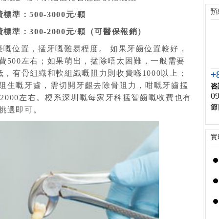
預
費標準：
500-3000
元
/
顆
費標準：
300-2000
元
/
顆（可醫保報銷）
長嘅位置，掹牙嘅難易程度。 如果牙齒位置較好，
費
500
左右；如果萌出，掹除唔太困難，一般需要
低，有骨組織和軟組織嘅阻力則收費喺
1000
以上；
+
阻生嘅牙齒，需切開牙齦去除骨阻力，咁嘅牙齒掹
咨
09
到
2000
左右。梗系深圳嘅每家牙科掹智齒嘅收費也有
節
真挑選即可。
實