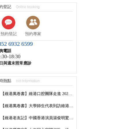
約登記
Online booking
預約登記
預約專家
852 6932 6599
詢電話
:30-18:30
日與週末照常應診
時熱點
Hot Information
【維港萬卷書】維港口腔團隊走進 2026 香港書展：以閱讀拓視野，以學習築專業
【維港萬卷書】大學師生代表到訪維港口腔參觀交流，深化校企合作共促口腔醫學發展
【維港老友記】中國香港演員湯俊明驚喜現身維港口腔羅湖國貿院，擔任「明星一日店長」