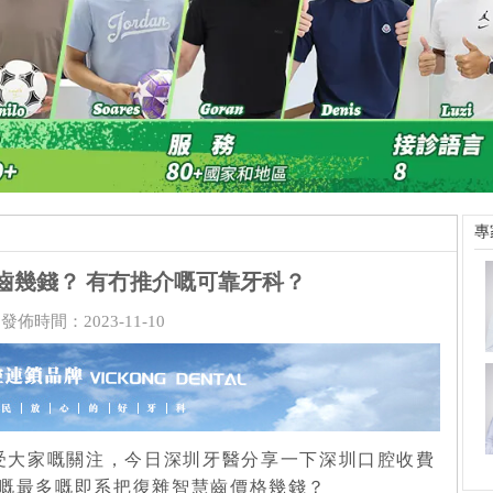
專
齒幾錢？ 有冇推介嘅可靠牙科？
發佈時間：2023-11-10
受大家嘅關注，今日深圳牙醫分享一下深圳口腔收費
嘅最多嘅即系把復雜智慧齒價格幾錢？