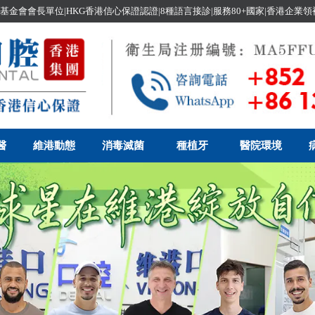
基金會會長單位|HKG香港信心保證認證|8種語言接診|服務80+國家|香港企業
醫
維港動態
消毒滅菌
種植牙
醫院環境