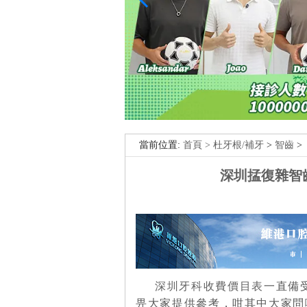
當前位置:
首頁 >
杜牙根/補牙
>
智齒
>
深圳掹復雜智
深圳牙科收費價目表
一直備
畀大家提供參考，咁其中大家問