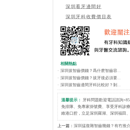
深圳看牙邊間好
深圳牙科收費價目表
相關熱點
·
深圳拔智齒價錢？爲什麽智齒容...
·
深圳拔智齒價錢？拔牙後必須要...
·
深圳拔智齒邊間牙科比較好？剝...
溫馨提示：
牙科問題歡迎電話諮詢+852 6
免排隊、免專家掛號費、享受牙科診
維港口腔，立足深圳羅湖、深圳福田
上一篇：
深圳掹復雜智齒幾錢？有冇推