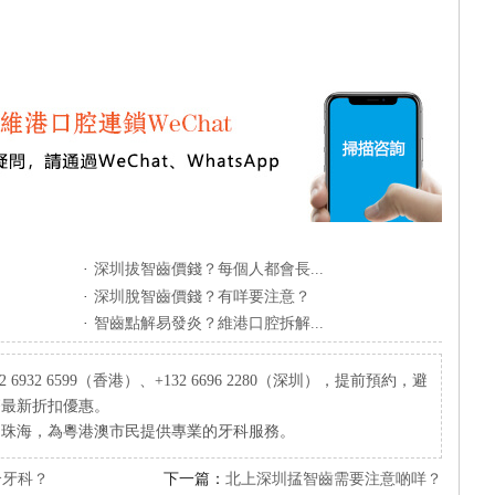
·
深圳拔智齒價錢？每個人都會長...
·
深圳脫智齒價錢？有咩要注意？
·
智齒點解易發炎？維港口腔拆解...
932 6599（香港）、+132 6696 2280（深圳），提前預約，避
療最新折扣優惠。
、珠海，為粵港澳市民提供專業的牙科服務。
介牙科？
下一篇：
北上深圳掹智齒需要注意啲咩？