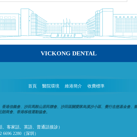
VICKONG DENTAL
首頁
醫院環境
維港簡介
收費標準
、香港信義會、沙田馬鞍山居民聯會、沙田區關愛隊烏溪沙小區、覺行念慈基金會、
元朗商會、香港移植運動協會。
話、潮州話、客家話、英語、普通話接診）
32 6696 2280（深圳）