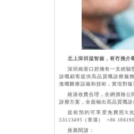
北上深圳掹智齒
，有冇推介
深圳維港口腔擁有一支經驗
診嘅顧客提供高品質嘅診療服
進嘅醫療設備和技術，實現對復
維港收費合理，全網價格公
診療方案，全面輸出高品質嘅診
提前預約可享受免費照X光
53113495（香港） +86 1881
推薦閱讀：