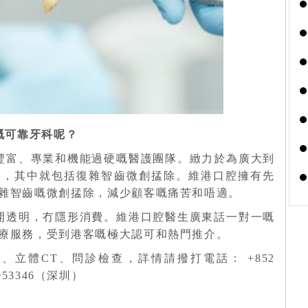
嘅可靠牙科呢？
豐富、專業和機能過硬嘅醫護團隊。緻力於為廣大到
務，其中就包括復雜智齒微創掹除。維港口腔擁有先
雜智齒嘅微創掹除，減少顧客嘅痛苦和唔適。
開透明，冇隱形消費。維港口腔醫生廣東話一對一嘅
療服務，受到港客嘅極大認可和熱門推介。
、立體CT、問診檢查，詳情請撥打電話： +852
9053346（深圳）