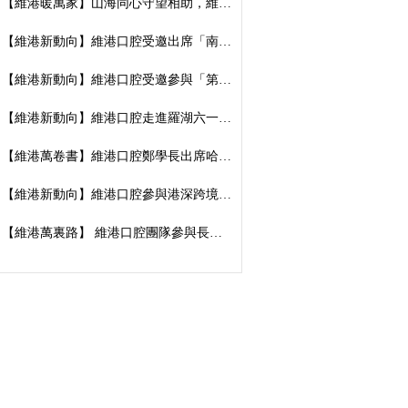
【維港暖萬家】山海同心守望相助，維港口腔向廣西捐資數萬元傳遞溫暖善意
【維港新動向】維港口腔受邀出席「南湖100」品牌發佈會，榮獲南湖街道突出貢獻企業殊榮
【維港新動向】維港口腔受邀參與「第五屆香港潮州節」，推廣僑批文化，共促潮港交流
【維港新動向】維港口腔走進羅湖六一遊園會｜義診送關懷，守護小朋友牙齒健康
【維港萬卷書】維港口腔鄭學長出席哈工大「AI 時代下的灣區新航線」商學思享交流會
【維港新動向】維港口腔參與港深跨境學童港校通活動，搭建兩地學童溝通橋樑
【維港萬裏路】 維港口腔團隊參與長洲太平清醮 感受非遺文化魅力