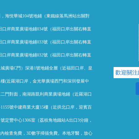
，海悅華城104號地鋪（東鐵線落馬洲站出關對
福田口岸商業廣場地鋪034號（福田口岸出關右轉直
福田口岸商業廣場地鋪033號（福田口岸出關右轉直
福田口岸商業廣場地鋪032號（福田口岸出關右轉直
城廣場C門）深港1號地鋪全層（近福田口岸、皇
歡迎關注
樓(近羅湖口岸，金光華廣場西門和深圳發展中
東二門對面，南湖路凱利商業廣場地鋪（近羅湖口
1155號中建商業大廈15樓（近拱北口岸，迎賓百
1號定豐中心1306室（荔枝角地鐵站A出口3分鐘，
T院內檢查免費，3D數字掃描免費。本地牙醫，放心