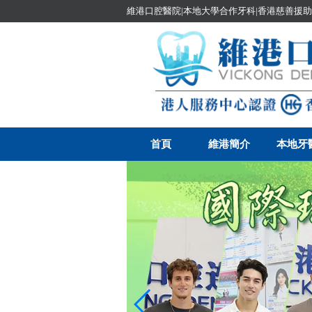
維港口腔醫院|本地大學合作牙科|香港慈善援助
首頁
維港簡介
本地牙