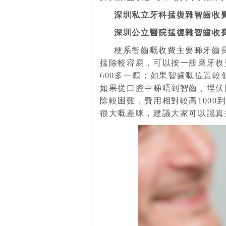
深圳私立牙科掹復雜智齒收
深圳公立醫院掹復雜智齒收
梗系智齒嘅收費主要睇牙齒
掹除較容易，可以按一般磨牙收
600
多一顆；如果智齒嘅位置較
如果從口腔中睇唔到智齒，埋伏
除較困難，費用相對較高
1000
很大嘅差咪，建議大家可以認