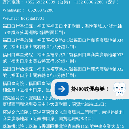
諮詢電話：
+852 6932 6599（香港） +132 6696 2280（深圳）
WhatsApp：
+85266372280
WeChat：
hospital1981
福田口岸香江院：
福田區福田口岸正對面，海悅華城104號地鋪
（東鐵線落馬洲站出關對面即到）
福田口岸星啟院：
福田區裕亨路3-1號福田口岸商業廣場地鋪034
號（福田口岸出關右轉直行5分鐘即到）
福田口岸星光院：
福田區裕亨路3-1號福田口岸商業廣場地鋪033
號（福田口岸出關右轉直行5分鐘即到）
福田口岸啟德院：
福田區裕亨路3-1號福田口岸商業廣場地鋪032
號（福田口岸出關右轉直行5分鐘即到）
福田皇崗院：
福田區皇崗口岸皇禦苑（皇城廣場C門）深港1號地
拎400蚊優惠券！
鋪全層（近福田口岸、皇崗口岸地鐵站E出口）
羅湖國貿院：
羅湖區人民南路熙龍大廈二樓(近羅湖口岸，金光華
廣場西門和深圳發展中心大廈對面，國貿地鐵站E出口）
羅湖金光華院：
羅湖區國貿金光華廣場東二門對面，南湖路凱利
商業廣場地鋪（近羅湖口岸、國貿地鐵站B出口）
珠海拱北院：
珠海市香洲區拱北迎賓南路1155號中建商業大廈15