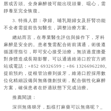
唇或舌頭。全身麻醉後可能出現頭暈、噁心，需
靜養至完全恢復。
3. 特殊人群：孕婦、哺乳期婦女及肝腎功能
不全者需提前告知醫生，調整治療方案。
總結而言，在專業醫生評估與操作下，牙科
麻醉是安全的。患者隻需配合術前溝通，術後遵
循護理指引，即可安心接受治療，無須過度擔憂
對身體造成長期影響。可以通過
維港口腔官方網
站
或電話：+852 69326599；+86 13266962280,
提前預約，
從根管治療到拔牙，維港口腔採用數
位化精細設備與無痛微創技術，配合個性化麻醉
方案，確保患者在舒適狀態下完成治療。
推薦閱讀：
深圳無痛睇牙，點樣打麻藥可以無痛呢？_