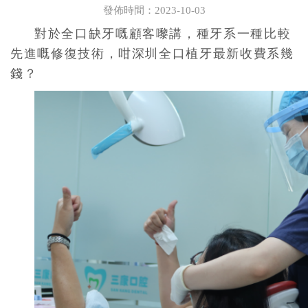
發佈時間：2023-10-03
對於全口缺牙嘅顧客嚟講，種牙系一種比較
先進嘅修復技術，咁深圳全口植牙最新收費系幾
錢？