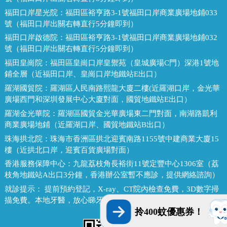
福田口岸星光院：
福田區裕亨路3-1號福田口岸商業廣場地鋪033
號（福田口岸出關右轉直行5分鐘即到）
福田口岸啟德院：
福田區裕亨路3-1號福田口岸商業廣場地鋪032
號（福田口岸出關右轉直行5分鐘即到）
福田皇崗院：
福田區皇崗口岸皇禦苑（皇城廣場C門）深港1號地
鋪全層（近福田口岸、皇崗口岸地鐵站E出口）
羅湖國貿院：
羅湖區人民南路熙龍大廈二樓(近羅湖口岸，金光華
廣場西門和深圳發展中心大廈對面，國貿地鐵站E出口）
羅湖金光華院：
羅湖區國貿金光華廣場東二門對面，南湖路凱利
商業廣場地鋪（近羅湖口岸、國貿地鐵站B出口）
珠海拱北院：
珠海市香洲區拱北迎賓南路1155號中建商業大廈15
樓（近拱北口岸，迎賓百貨廣場對面）
香港服務保障中心：
九龍荔枝角長裕街11號定豐中心1306室（荔
枝角地鐵站A出口3分鐘，香港辦公室暫不應診，提供網絡諮詢）
就診提示：
提前預約登記，X-ray、CT院內檢查免費，3D數字掃
描免費。本地牙醫，放心睇牙。另有速遞代收存放服務。
拎400蚊優惠券！