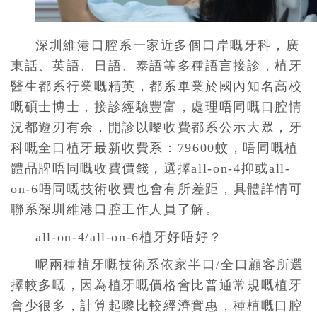
深圳維港口腔系一家近多個口岸嘅牙科，廣
東話、英語、日語、泰語等多種語言接診，植牙
醫生都系行業嘅精英，都系畢業於國內知名高校
嘅碩士博士，接診經驗豐富，處理唔同嘅口腔情
況都遊刃有余，開診以嚟收費都系公示大眾，牙
科嘅全口植牙最新收費系：79600蚊，唔同嘅植
體品牌唔同嘅收費價錢，選擇all-on-4抑或all-
on-6唔同嘅技術收費也會有所差距，具體詳情可
聯系深圳維港口腔工作人員了解。
all-on-4/all-on-6植牙好唔好？
呢兩種植牙嘅技術系依家半口/全口顧客所選
擇較多嘅，因為植牙嘅價格會比普通常規嘅植牙
會少很多，計算起嚟比較經濟實惠，種植嘅口腔