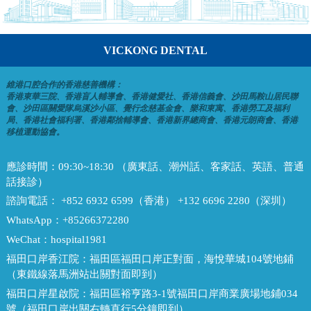
VICKONG DENTAL
維港口腔合作的香港慈善機構：
香港東華三院、香港盲人輔導會、香港健愛社、香港信義會、沙田馬鞍山居民聯
會、沙田區關愛隊烏溪沙小區、覺行念慈基金會、樂和東寓、香港勞工及福利
局、香港社會福利署、香港鄰捨輔導會、香港新界總商會、香港元朗商會、香港
移植運動協會。
應診時間：
09:30~18:30 （廣東話、潮州話、客家話、英語、普通
話接診）
諮詢電話：
+852 6932 6599（香港） +132 6696 2280（深圳）
WhatsApp：
+85266372280
WeChat：
hospital1981
福田口岸香江院：
福田區福田口岸正對面，海悅華城104號地鋪
（東鐵線落馬洲站出關對面即到）
福田口岸星啟院：
福田區裕亨路3-1號福田口岸商業廣場地鋪034
號（福田口岸出關右轉直行5分鐘即到）