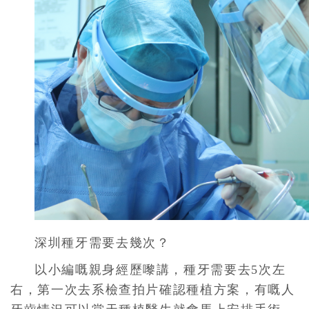
深圳種牙需要去幾次？
以小編嘅親身經歷嚟講，種牙需要去5次左
右，第一次去系檢查拍片確認種植方案，有嘅人