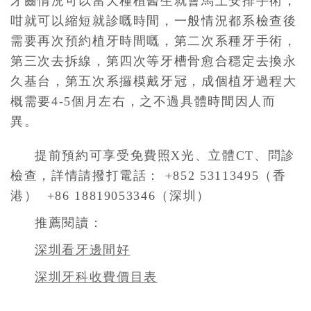
牙齒情況可以當天種植醫生就會馬上安排手術，
咁就可以縮短就診嘅時間，一般情況都系檢查後
需要再次預約植牙時間嘅，第二次系種牙手術，
第三次去拆線，第四次等牙槽骨愈合穩定去換永
久基台，第五次系攞模戴牙冠，成個植牙過程大
概需要4-5個月左右，之不過具體時間因人而
異。
提前預約可享受免費照X光、立體CT、問診
檢查，詳情請撥打電話： +852 53113495（香
港） +86 18819053346（深圳）
推薦閱讀：
深圳看牙邊間好
深圳牙科收費價目表