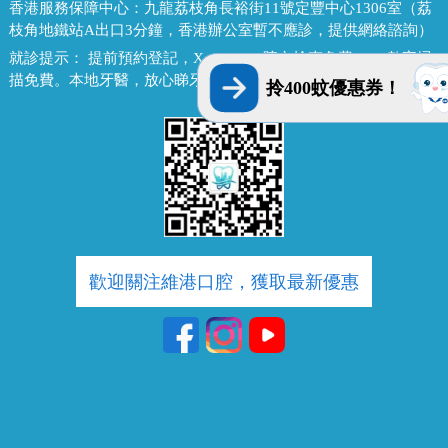
香港服務保障中心：
九龍荔枝角長裕街11號定豐中心1306室（荔
枝角地鐵站A出口3分鐘，香港辦公室暫不應診，提供網絡諮詢）
就診提示：
提前預約登記，X-ray、CT院內檢查免費，3D數字掃
描免費。本地牙醫，放心睇牙。另有速遞代收存放服務。
拎400蚊優惠券！
歡迎關注維港口腔，獲取最新優惠