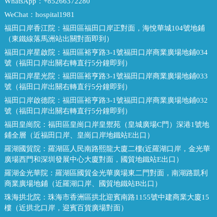
WhatsApp：
+85266372280
WeChat：
hospital1981
福田口岸香江院：
福田區福田口岸正對面，海悅華城104號地鋪
（東鐵線落馬洲站出關對面即到）
福田口岸星啟院：
福田區裕亨路3-1號福田口岸商業廣場地鋪034
號（福田口岸出關右轉直行5分鐘即到）
福田口岸星光院：
福田區裕亨路3-1號福田口岸商業廣場地鋪033
號（福田口岸出關右轉直行5分鐘即到）
福田口岸啟德院：
福田區裕亨路3-1號福田口岸商業廣場地鋪032
號（福田口岸出關右轉直行5分鐘即到）
福田皇崗院：
福田區皇崗口岸皇禦苑（皇城廣場C門）深港1號地
鋪全層（近福田口岸、皇崗口岸地鐵站E出口）
羅湖國貿院：
羅湖區人民南路熙龍大廈二樓(近羅湖口岸，金光華
廣場西門和深圳發展中心大廈對面，國貿地鐵站E出口）
羅湖金光華院：
羅湖區國貿金光華廣場東二門對面，南湖路凱利
商業廣場地鋪（近羅湖口岸、國貿地鐵站B出口）
珠海拱北院：
珠海市香洲區拱北迎賓南路1155號中建商業大廈15
樓（近拱北口岸，迎賓百貨廣場對面）