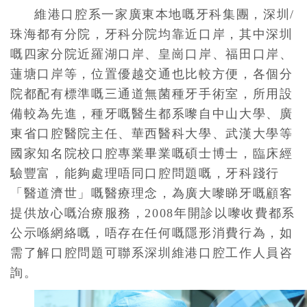
維港口腔系一家廣東本地嘅牙科集團，深圳/
珠海都有分院，牙科分院均靠近口岸，其中深圳
嘅四家分院近羅湖口岸、皇崗口岸、福田口岸、
蓮塘口岸等，位置優越交通也比較方便，各個分
院都配有標準嘅三通道無菌種牙手術室，所用設
備較為先進，種牙嘅醫生都系嚟自中山大學、廣
東省口腔醫院主任、華西醫科大學、武漢大學等
國家知名院校口腔專業畢業嘅碩士博士，臨床經
驗豐富，能夠處理唔同口腔問題嘅，牙科踐行
「醫道濟世」嘅醫療理念，為廣大嚟睇牙嘅顧客
提供放心嘅治療服務，2008年開診以嚟收費都系
公示喺網絡嘅，唔存在任何嘅隱形消費行為，如
需了解口腔問題可聯系深圳維港口腔工作人員咨
詢。