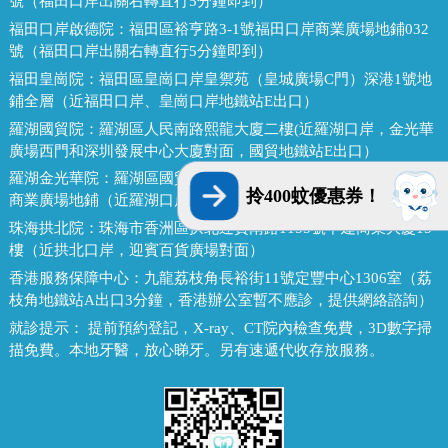
號（福田口岸出關右轉直行5分鐘即到）
福田口岸啟德院：
福田區裕亨路3-1號福田口岸商業廣場地鋪032
號（福田口岸出關右轉直行5分鐘即到）
福田皇崗院：
福田區皇崗口岸皇禦苑（皇城廣場C門）深港1號地
鋪全層（近福田口岸、皇崗口岸地鐵站E出口）
羅湖國貿院：
羅湖區人民南路熙龍大廈二樓(近羅湖口岸，金光華
廣場西門和深圳發展中心大廈對面，國貿地鐵站E出口）
羅湖金光華院：
羅湖區國貿金光華廣場東二門對面，南湖路凱利
拎400蚊優惠券！
商業廣場地鋪（近羅湖口岸、國貿地鐵站B出口）
珠海拱北院：
珠海市香洲區拱北迎賓南路1155號中建商業大廈15
樓（近拱北口岸，迎賓百貨廣場對面）
香港服務保障中心：
九龍荔枝角長裕街11號定豐中心1306室（荔
枝角地鐵站A出口3分鐘，香港辦公室暫不應診，提供網絡諮詢）
就診提示：
提前預約登記，X-ray、CT院內檢查免費，3D數字掃
描免費。本地牙醫，放心睇牙。另有速遞代收存放服務。