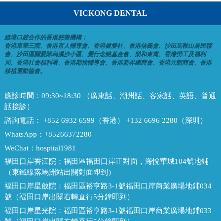
VICKONG DENTAL
維港口腔合作的香港慈善機構：
香港東華三院、香港盲人輔導會、香港健愛社、香港信義會、沙田馬鞍山居民聯
會、沙田區關愛隊烏溪沙小區、覺行念慈基金會、樂和東寓、香港勞工及福利
局、香港社會福利署、香港鄰捨輔導會、香港新界總商會、香港元朗商會、香港
移植運動協會。
應診時間：
09:30~18:30 （廣東話、潮州話、客家話、英語、普通
話接診）
諮詢電話：
+852 6932 6599（香港） +132 6696 2280（深圳）
WhatsApp：
+85266372280
WeChat：
hospital1981
福田口岸香江院：
福田區福田口岸正對面，海悅華城104號地鋪
（東鐵線落馬洲站出關對面即到）
福田口岸星啟院：
福田區裕亨路3-1號福田口岸商業廣場地鋪034
號（福田口岸出關右轉直行5分鐘即到）
福田口岸星光院：
福田區裕亨路3-1號福田口岸商業廣場地鋪033