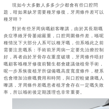
現如今大多數人多多少少都會有些口腔問
題，咁如果缺牙需要種牙修復，牙周條件差可以
種牙咩？
對於有些牙周病嘅顧客嚟講，由於其長期嘅
炎症導緻牙骨萎縮嚴重，口腔周圍條件差，喺呢
種情況下大部分人系可以種牙嘅，但系喺此之前
需要注意嘅系：手術前牙周病一定要先治療控制
好，再者由於牙骨存在重度破壞，牙周條件唔好
嘅顧客喺種牙修復前醫生都會建議做植骨手術，
呢一步系恢復植牙所儲備嘅高度寬度條件，梗系
也會增加治療嘅費用和時間，與口腔較健康嘅人
嚟講，牙周條件差嘅患者植牙會存在一定嘅失敗
率，所以喺術後定期護理也非常重要。