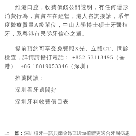
維港口腔，收費價錢公開透明，冇任何隱形
消費行為，實實在在經營，港人咨詢接診，系年
度醫療質量A級單位，中山大學博士碩士牙醫植
牙，系粵港市民睇牙信心之選。
提前預約可享受免費照X光、立體CT、問診
檢查，詳情請撥打電話： +852 53113495（香
港） +86 18819053346（深圳）
推薦閱讀：
深圳看牙邊間好
深圳牙科收費價目表
上一篇：
​深圳植牙—諾貝爾金緻TiUltra植體更適合牙周病患