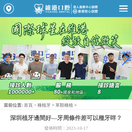
當前位置:
首頁 >
種植牙
>
單顆種植
>
深圳植牙邊間好—牙周條件差可以種牙咩？
發佈時間：2023-10-17