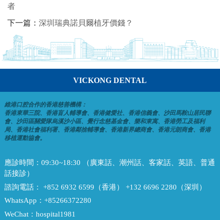
者
下一篇：
深圳瑞典諾貝爾植牙價錢？
VICKONG DENTAL
維港口腔合作的香港慈善機構：
香港東華三院、香港盲人輔導會、香港健愛社、香港信義會、沙田馬鞍山居民聯
會、沙田區關愛隊烏溪沙小區、覺行念慈基金會、樂和東寓、香港勞工及福利
局、香港社會福利署、香港鄰捨輔導會、香港新界總商會、香港元朗商會、香港
移植運動協會。
應診時間：
09:30~18:30 （廣東話、潮州話、客家話、英語、普通
話接診）
諮詢電話：
+852 6932 6599（香港） +132 6696 2280（深圳）
WhatsApp：
+85266372280
WeChat：
hospital1981