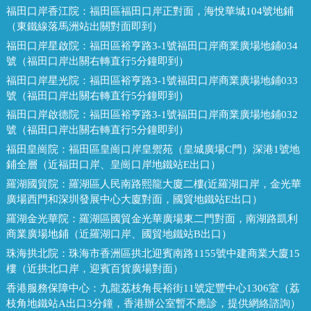
福田口岸香江院：
福田區福田口岸正對面，海悅華城104號地鋪
（東鐵線落馬洲站出關對面即到）
福田口岸星啟院：
福田區裕亨路3-1號福田口岸商業廣場地鋪034
號（福田口岸出關右轉直行5分鐘即到）
福田口岸星光院：
福田區裕亨路3-1號福田口岸商業廣場地鋪033
號（福田口岸出關右轉直行5分鐘即到）
福田口岸啟德院：
福田區裕亨路3-1號福田口岸商業廣場地鋪032
號（福田口岸出關右轉直行5分鐘即到）
福田皇崗院：
福田區皇崗口岸皇禦苑（皇城廣場C門）深港1號地
鋪全層（近福田口岸、皇崗口岸地鐵站E出口）
羅湖國貿院：
羅湖區人民南路熙龍大廈二樓(近羅湖口岸，金光華
廣場西門和深圳發展中心大廈對面，國貿地鐵站E出口）
羅湖金光華院：
羅湖區國貿金光華廣場東二門對面，南湖路凱利
商業廣場地鋪（近羅湖口岸、國貿地鐵站B出口）
珠海拱北院：
珠海市香洲區拱北迎賓南路1155號中建商業大廈15
樓（近拱北口岸，迎賓百貨廣場對面）
香港服務保障中心：
九龍荔枝角長裕街11號定豐中心1306室（荔
枝角地鐵站A出口3分鐘，香港辦公室暫不應診，提供網絡諮詢）