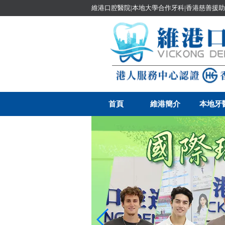
維港口腔醫院|本地大學合作牙科|香港慈善援助
首頁
維港簡介
本地牙