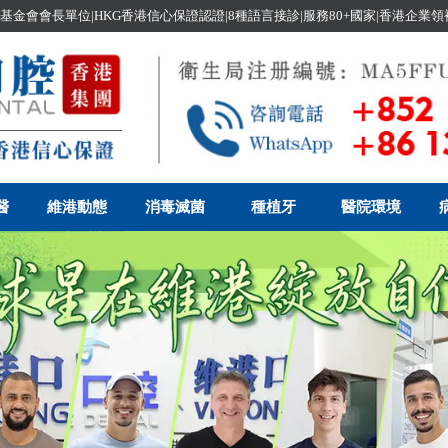
基金會會長單位|HKG香港信心保證認證|8種語言接診|服務80+國家|香港企業
醫
維港動態
消毒滅菌
種植牙
醫院環境