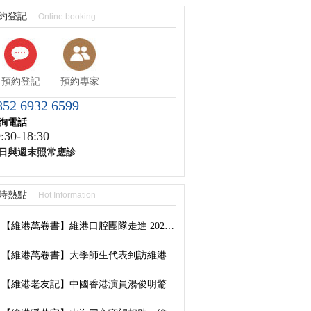
約登記
Online booking
預約登記
預約專家
852 6932 6599
詢電話
:30-18:30
日與週末照常應診
時熱點
Hot Information
【維港萬卷書】維港口腔團隊走進 2026 香港書展：以閱讀拓視野，以學習築專業
【維港萬卷書】大學師生代表到訪維港口腔參觀交流，深化校企合作共促口腔醫學發展
【維港老友記】中國香港演員湯俊明驚喜現身維港口腔羅湖國貿院，擔任「明星一日店長」