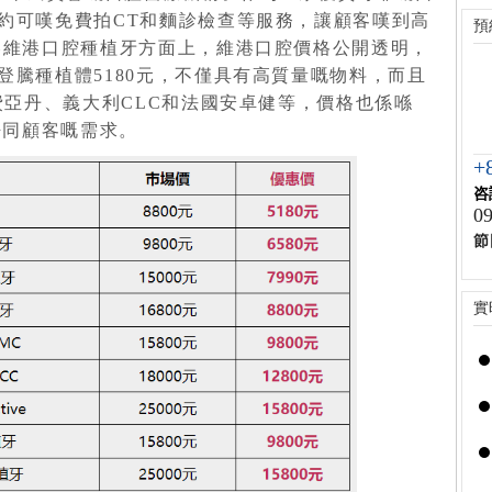
約可嘆免費拍CT和麵診檢查等服務，讓顧客嘆到高
預
嚟維港口腔種植牙方面上，維港口腔價格公開透明，
登騰種植體5180元，不僅具有高質量嘅物料，而且
費亞丹、義大利CLC和法國安卓健等，價格也係喺
足唔同顧客嘅需求。
+
咨
09
節
實