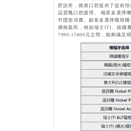
腔診所，維港口腔提供了提前預
品質嘅口腔護理。 喺眾多選擇
冇隱形消費。顧客多選擇嘅韓國
價格親民，例如瑞士ITI、德國
7990-15800元之間，能夠滿