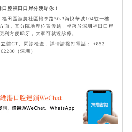
港口腔福田口岸分院啱你！
福田區漁農社區裕亨路50-3海悅華城104號一樓
方面，其分院地理位置優越，坐落於深圳福田口岸
便利方便睇牙，大家可就近診療。
立體CT、問診檢查，詳情請撥打電話： +852
6962280（深圳）