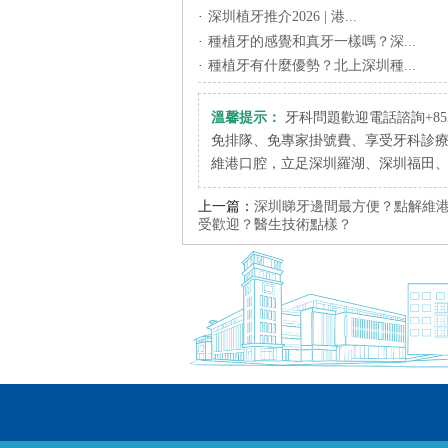
·
深圳植牙推介2026 | 港...
·
種植牙的感覺和真牙一樣嗎？深...
·
種植牙有什麼優勢？北上深圳種...
溫馨提示：
牙科問題歡迎電話諮詢+852 6
免排隊、免專家掛號費、享受牙科診
維港口腔，立足深圳羅湖、深圳福田
上一篇：
深圳睇牙邊間最方便？點解維
受歡迎？醫生技術點樣？