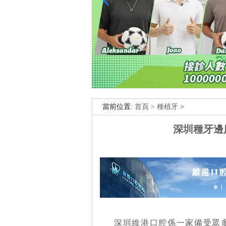
當前位置:
首頁 >
種植牙
>
深圳種牙邊
深圳維港口腔
係一家備受眾