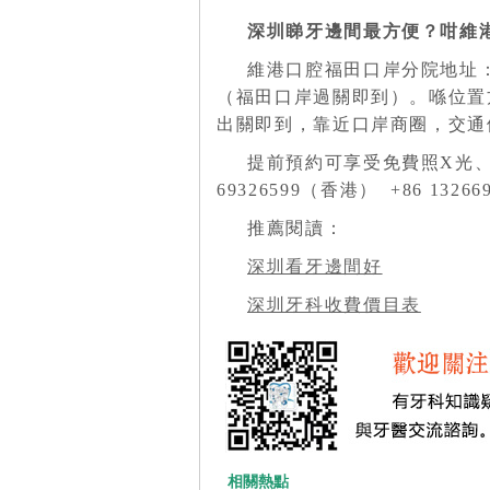
深圳睇牙邊間最方便？咁維
維港口腔福田口岸分院地址：
（福田口岸過關即到）。喺位置
出關即到，靠近口岸商圈，交通
提前預約可享受免費照X光、
69326599（香港） +86 1326
推薦閱讀：
深圳看牙邊間好
深圳牙科收費價目表
相關熱點