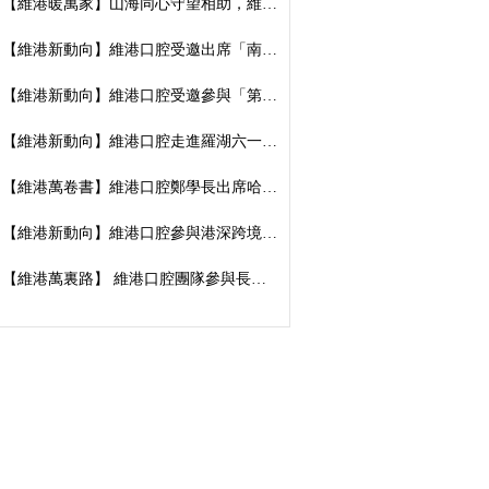
【維港暖萬家】山海同心守望相助，維港口腔向廣西捐資數萬元傳遞溫暖善意
【維港新動向】維港口腔受邀出席「南湖100」品牌發佈會，榮獲南湖街道突出貢獻企業殊榮
【維港新動向】維港口腔受邀參與「第五屆香港潮州節」，推廣僑批文化，共促潮港交流
【維港新動向】維港口腔走進羅湖六一遊園會｜義診送關懷，守護小朋友牙齒健康
【維港萬卷書】維港口腔鄭學長出席哈工大「AI 時代下的灣區新航線」商學思享交流會
【維港新動向】維港口腔參與港深跨境學童港校通活動，搭建兩地學童溝通橋樑
【維港萬裏路】 維港口腔團隊參與長洲太平清醮 感受非遺文化魅力