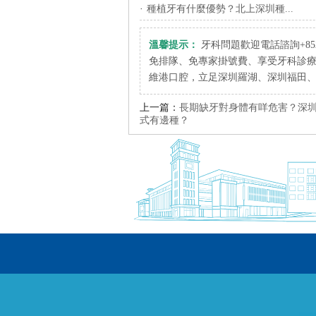
·
種植牙有什麼優勢？北上深圳種...
溫馨提示：
牙科問題歡迎電話諮詢+852 6
免排隊、免專家掛號費、享受牙科診
維港口腔，立足深圳羅湖、深圳福田
上一篇：
長期缺牙對身體有咩危害？深
式有邊種？