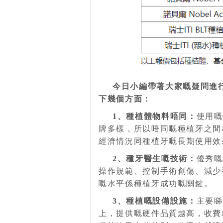
今日小編帶著大家
嘅
疑問進
下幾個方面：
1、種植體物料唔同：
使用嘅
牌多樣，所以唔同嘅種植牙之間
經濟情況同
種植牙嘅長期使用效
2、種牙醫生
嘅技術
：
優秀嘅
操作規範、控制手術創傷、減少
嘅水平係種植牙成功嘅關鍵。
3、種植
嘅
設備設施：
主要睇
上，提供嘅硬件品質越高，收費