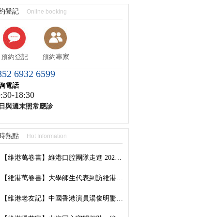
約登記
Online booking
預約登記
預約專家
852 6932 6599
詢電話
:30-18:30
日與週末照常應診
時熱點
Hot Information
【維港萬卷書】維港口腔團隊走進 2026 香港書展：以閱讀拓視野，以學習築專業
【維港萬卷書】大學師生代表到訪維港口腔參觀交流，深化校企合作共促口腔醫學發展
【維港老友記】中國香港演員湯俊明驚喜現身維港口腔羅湖國貿院，擔任「明星一日店長」