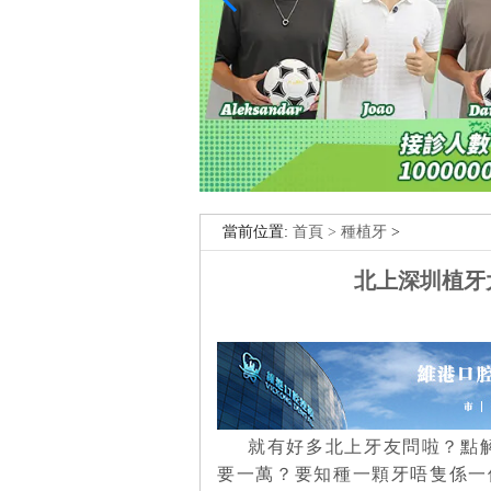
當前位置:
首頁 >
種植牙
>
北上深圳植牙
就有好多北上牙友問啦？點解
要一萬？要知種一顆牙唔隻係一