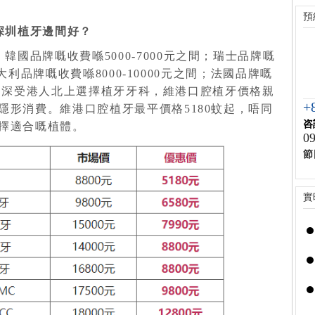
預
深圳植牙邊間好？
：韓國品牌嘅收費喺
5000-7000
元之間；瑞士品牌嘅
大利品牌嘅收費喺
8000-10000
元之間；法國品牌嘅
。深受港人北上選擇植牙牙科，維港口腔
植牙價格親
+
隱形消費。維港口腔植牙最平價格
5180
蚊起，唔同
咨
擇適合嘅植體。
09
節
實