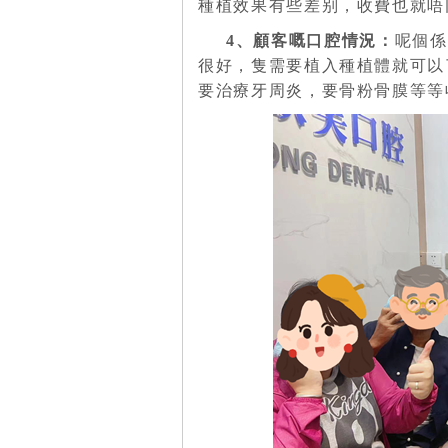
種植效果有些差别，收費也就唔
4、顧客
嘅
口腔情況：
呢個係
很好，隻需要植入種植體就可以
要治療牙周炎，要骨粉骨膜等等