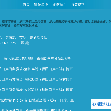
首頁
醫院環境
維港簡介
收費標準
、香港信義會、沙田馬鞍山居民聯會、沙田區關愛隊烏溪沙小區、覺行念慈基金會、
元朗商會、香港移植運動協會。
話、潮州話、客家話、英語、普通話接診）
32 6696 2280（深圳）
，海悅華城104號地鋪（東鐵線落馬洲站出關對
福田口岸商業廣場地鋪034號（福田口岸出關右轉直
福田口岸商業廣場地鋪033號（福田口岸出關右轉直
福田口岸商業廣場地鋪032號（福田口岸出關右轉直
城廣場C門）深港1號地鋪全層（近福田口岸、皇
歡迎關注
樓(近羅湖口岸，金光華廣場西門和深圳發展中