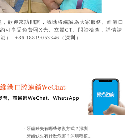
題，歡迎來訪問詢，我哋將竭誠為大家服務。
維港口
約可享受免費照X光、立體CT、問診檢查，詳情請
港） +86 18819053346（深圳）
·
牙齒缺失有哪些修復方式？深圳...
·
牙齒缺失有什麼危害？深圳種植...