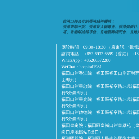
維港口腔合作的香港慈善機構：
香港東華三院、香港盲人輔導會、香港健愛社
署、香港鄰捨輔導會、香港新界總商會、香港
應診時間：
09:30~18:30 （廣東
諮詢電話：
+852 6932 6599（香港） +1
WhatsApp：
+85266372280
WeChat：
hospital1981
福田口岸香江院：
福田區福田口岸正對面
面即到）
福田口岸星啟院：
福田區裕亨路3-1號
行5分鐘即到）
福田口岸星光院：
福田區裕亨路3-1號
行5分鐘即到）
福田口岸啟德院：
福田區裕亨路3-1號
行5分鐘即到）
福田皇崗院：
福田區皇崗口岸皇禦苑（皇
崗口岸地鐵站E出口）
羅湖國貿院：
羅湖區人民南路熙龍大廈二