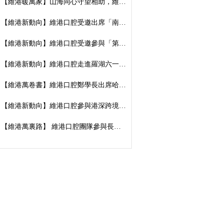
【維港暖萬家】山海同心守望相助，維港口腔向廣西捐資數萬元傳遞溫暖善意
【維港新動向】維港口腔受邀出席「南湖100」品牌發佈會，榮獲南湖街道突出貢獻企業殊榮
【維港新動向】維港口腔受邀參與「第五屆香港潮州節」，推廣僑批文化，共促潮港交流
【維港新動向】維港口腔走進羅湖六一遊園會｜義診送關懷，守護小朋友牙齒健康
【維港萬卷書】維港口腔鄭學長出席哈工大「AI 時代下的灣區新航線」商學思享交流會
【維港新動向】維港口腔參與港深跨境學童港校通活動，搭建兩地學童溝通橋樑
【維港萬裏路】 維港口腔團隊參與長洲太平清醮 感受非遺文化魅力