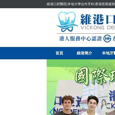
維港口腔醫院|本地大學合作牙科|香港慈善援助
首頁
維港簡介
本地牙