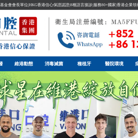
基金會會長單位|HKG香港信心保證認證|8種語言接診|服務80+國家|香港企業
醫
維港動態
消毒滅菌
種植牙
醫院環境