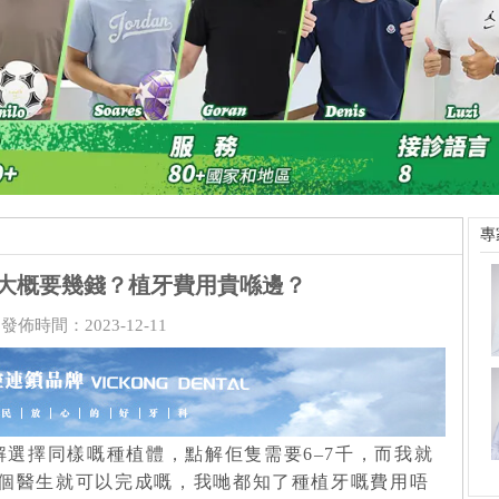
專
大概要幾錢？植牙費用貴喺邊？
發佈時間：2023-12-11
選擇同樣嘅種植體，點解佢隻需要6–7千，而我就
個醫生就可以完成嘅，我哋都知了種植牙嘅費用唔