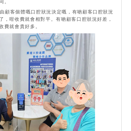
同。
由顧客個體嘅口腔狀況決定嘅，有啲顧客口腔狀況
了，咁收費就會相對平。有
啲顧客
口腔狀況好差，
收費就會貴好多。