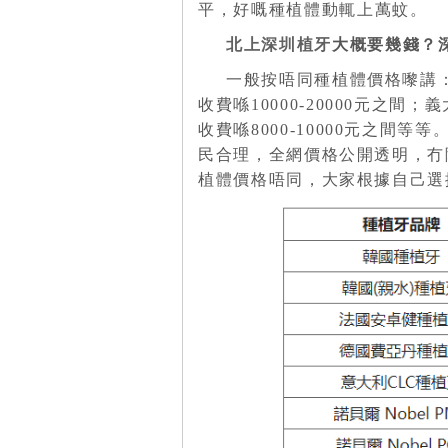
平，好嘅
種植體
動輒上萬蚊。
北上深圳植牙
大概要幾錢？
一般按唔同種植體價格嚟講
收費喺
10000-20000
元之間；義
收費喺
8000-10000
元之間等等
民合理，全網價格公開透明，冇
植體價格唔同，大家根據自己選