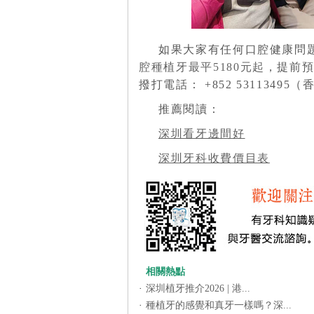
如果大家有任何口腔健康問
腔種植牙最平5180元起
，提前預
撥打電話： +852 53113495（香
推薦閱讀：
深圳看牙邊間好
深圳牙科收費價目表
相關熱點
·
深圳植牙推介2026 | 港...
·
種植牙的感覺和真牙一樣嗎？深...