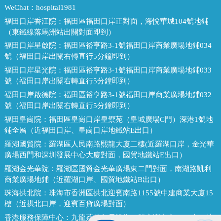
WeChat：
hospital1981
福田口岸香江院：
福田區福田口岸正對面，海悅華城104號地鋪
（東鐵線落馬洲站出關對面即到）
福田口岸星啟院：
福田區裕亨路3-1號福田口岸商業廣場地鋪034
號（福田口岸出關右轉直行5分鐘即到）
福田口岸星光院：
福田區裕亨路3-1號福田口岸商業廣場地鋪033
號（福田口岸出關右轉直行5分鐘即到）
福田口岸啟德院：
福田區裕亨路3-1號福田口岸商業廣場地鋪032
號（福田口岸出關右轉直行5分鐘即到）
福田皇崗院：
福田區皇崗口岸皇禦苑（皇城廣場C門）深港1號地
鋪全層（近福田口岸、皇崗口岸地鐵站E出口）
羅湖國貿院：
羅湖區人民南路熙龍大廈二樓(近羅湖口岸，金光華
廣場西門和深圳發展中心大廈對面，國貿地鐵站E出口）
羅湖金光華院：
羅湖區國貿金光華廣場東二門對面，南湖路凱利
商業廣場地鋪（近羅湖口岸、國貿地鐵站B出口）
珠海拱北院：
珠海市香洲區拱北迎賓南路1155號中建商業大廈15
樓（近拱北口岸，迎賓百貨廣場對面）
香港服務保障中心：
九龍荔枝角長裕街11號定豐中心1306室（荔