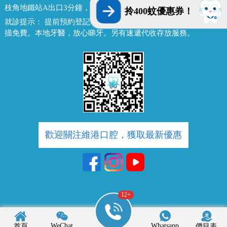
枝角地鐵站A出口3分鐘，香港辦公室暫不應診，提供網絡諮詢）
拎400蚊優惠券！
就診提示：
提前預約登記，X-ray、CT院內檢查免費，3D數字掃
描免費。本地牙醫，放心睇牙。另有速遞代收存放服務。
歡迎關注維港口腔，獲取最新優惠
10
+
WeChat
Whatsapp
首頁
價目表