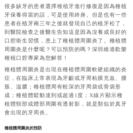
很多缺牙的患者選擇
種植牙
進行修復是因為種植
牙保養得當的話，可是使用終身。但是也有一些
患者在植牙兩三年之後就發現自己的植牙松了，
到醫院檢查之後醫生告知這是因為沒養成良好的
口腔衛生習慣，患上了種植體周圍炎了。種植體
周圍炎是什麼呢？可以預防的嗎？深圳維港歡樂
種植口腔專家為您解答！
種植體周圍炎是出現在種植體周圍軟硬組織的炎
症，在臨床上常表現為牙齦或牙周粘膜充血、腫
脹、溢膿；種植體周有較深的牙周袋或骨袋形
成；種植體鬆動達到或超過1度；X線片顯示種
植體頸部或體部周圍有透射影，就是類似於真牙
會出現的牙周炎。
種植體周圍炎的預防