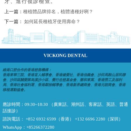
牙、進行復診檢查。
上一篇：
種植體品牌排名，植體邊種好咧？
下一篇：
如何延長種植牙使用壽命？
VICKONG DENTAL
維港口腔合作的香港慈善機構：
香港東華三院、香港盲人輔導會、香港健愛社、香港信義會、沙田馬鞍山居民聯
會、沙田區關愛隊烏溪沙小區、覺行念慈基金會、樂和東寓、香港勞工及福利
局、香港社會福利署、香港鄰捨輔導會、香港新界總商會、香港元朗商會、香港
移植運動協會。
應診時間：
09:30~18:30 （廣東話、潮州話、客家話、英語、普通
話接診）
諮詢電話：
+852 6932 6599（香港） +132 6696 2280（深圳）
WhatsApp：
+85266372280