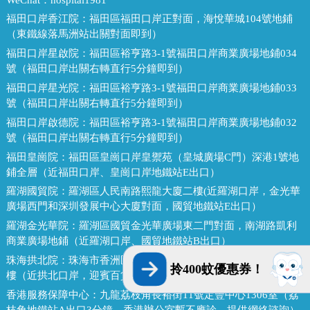
福田口岸香江院：
福田區福田口岸正對面，海悅華城104號地鋪
（東鐵線落馬洲站出關對面即到）
福田口岸星啟院：
福田區裕亨路3-1號福田口岸商業廣場地鋪034
號（福田口岸出關右轉直行5分鐘即到）
福田口岸星光院：
福田區裕亨路3-1號福田口岸商業廣場地鋪033
號（福田口岸出關右轉直行5分鐘即到）
福田口岸啟德院：
福田區裕亨路3-1號福田口岸商業廣場地鋪032
號（福田口岸出關右轉直行5分鐘即到）
福田皇崗院：
福田區皇崗口岸皇禦苑（皇城廣場C門）深港1號地
鋪全層（近福田口岸、皇崗口岸地鐵站E出口）
羅湖國貿院：
羅湖區人民南路熙龍大廈二樓(近羅湖口岸，金光華
廣場西門和深圳發展中心大廈對面，國貿地鐵站E出口）
羅湖金光華院：
羅湖區國貿金光華廣場東二門對面，南湖路凱利
商業廣場地鋪（近羅湖口岸、國貿地鐵站B出口）
珠海拱北院：
珠海市香洲區拱北迎賓南路1155號中建商業大廈15
拎400蚊優惠券！
樓（近拱北口岸，迎賓百貨廣場對面）
香港服務保障中心：
九龍荔枝角長裕街11號定豐中心1306室（荔
枝角地鐵站A出口3分鐘，香港辦公室暫不應診，提供網絡諮詢）