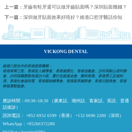
上一篇：
牙齒有蛀牙還可以做牙齒貼面嗎？深圳貼面幾錢？
下一篇：
深圳做牙貼面效果好唔好？維港口腔牙醫話你知
VICKONG DENTAL
維港口腔合作的香港慈善機構：
香港東華三院、香港盲人輔導會、香港健愛社、香港信義會、沙田馬鞍山居民聯
會、沙田區關愛隊烏溪沙小區、覺行念慈基金會、樂和東寓、香港勞工及福利
局、香港社會福利署、香港鄰捨輔導會、香港新界總商會、香港元朗商會、香港
移植運動協會。
應診時間：
09:30~18:30 （廣東話、潮州話、客家話、英語、普通
話接診）
諮詢電話：
+852 6932 6599（香港） +132 6696 2280（深圳）
WhatsApp：
+85266372280
WeChat：
hospital1981