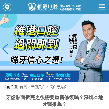
當前位置:
首頁 >
牙齒美白
>
美白牙貼面
>
牙齒貼面拆完之後需要重新修復嗎？深圳本地
牙醫推薦？