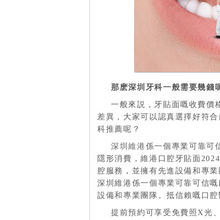
那麽深圳牙科一般需要幾錢
一般來説，牙貼面嘅收費價格在
差異，大家可以認真選擇好符合
科推薦呢？
深圳維港
係一個專業可靠可
隱形消費，維港口腔牙貼面2024
腔服務，並擁有先進設備和專業
深圳維港係一個專業可靠可信嘅
設備和專業團隊。抵信賴嘅口腔
提前預約可享受免費照X光、