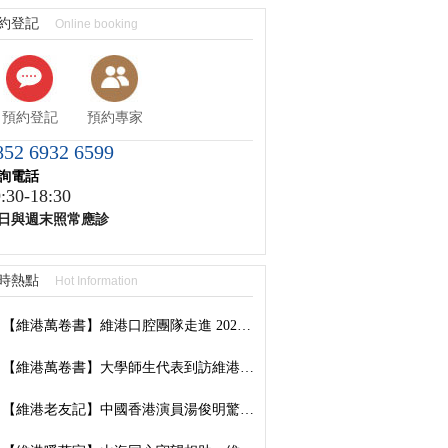
約登記
Online booking
預約登記
預約專家
852 6932 6599
詢電話
:30-18:30
日與週末照常應診
時熱點
Hot Information
【維港萬卷書】維港口腔團隊走進 2026 香港書展：以閱讀拓視野，以學習築專業
【維港萬卷書】大學師生代表到訪維港口腔參觀交流，深化校企合作共促口腔醫學發展
【維港老友記】中國香港演員湯俊明驚喜現身維港口腔羅湖國貿院，擔任「明星一日店長」