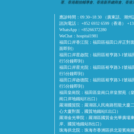
署、香港鄰捨輔導會、香港新界總商會、香港
應診時間：
09:30~18:30 （廣東
諮詢電話：
+852 6932 6599（香港） +1
WhatsApp：
+85266372280
WeChat：
hospital1981
福田口岸香江院：
福田區福田口岸正對面
面即到）
福田口岸星啟院：
福田區裕亨路3-1號
行5分鐘即到）
福田口岸星光院：
福田區裕亨路3-1號
行5分鐘即到）
福田口岸啟德院：
福田區裕亨路3-1號
行5分鐘即到）
福田皇崗院：
福田區皇崗口岸皇禦苑（皇
崗口岸地鐵站E出口）
羅湖國貿院：
羅湖區人民南路熙龍大廈二
心大廈對面，國貿地鐵站E出口）
羅湖金光華院：
羅湖區國貿金光華廣場
岸、國貿地鐵站B出口）
珠海拱北院：
珠海市香洲區拱北迎賓南路