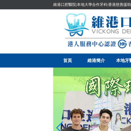
維港口腔醫院|本地大學合作牙科|香港慈善援助
首頁
維港簡介
本地牙