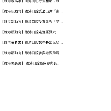
【維港暖萬家】山海同心守望相助，維港口腔向廣西捐資數萬元傳遞溫暖善意
【維港新動向】維港口腔受邀出席「南湖100」品牌發佈會，榮獲南湖街道突出貢獻企業殊榮
【維港新動向】維港口腔受邀參與「第五屆香港潮州節」，推廣僑批文化，共促潮港交流
【維港新動向】維港口腔走進羅湖六一遊園會｜義診送關懷，守護小朋友牙齒健康
【維港萬卷書】維港口腔鄭學長出席哈工大「AI 時代下的灣區新航線」商學思享交流會
【維港新動向】維港口腔參與港深跨境學童港校通活動，搭建兩地學童溝通橋樑
【維港萬裏路】 維港口腔團隊參與長洲太平清醮 感受非遺文化魅力