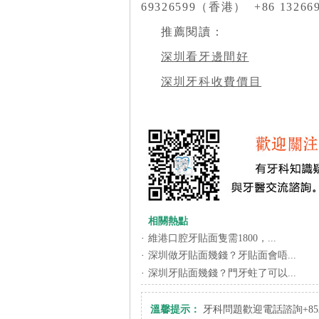
69326599（香港） +86 1326
推薦閱讀：
深圳看牙邊間好
深圳牙科收費價目
相關熱點
·
維港口腔牙貼面隻需1800，...
·
深圳做牙貼面幾錢？牙貼面會唔...
·
深圳牙貼面幾錢？門牙蛀了可以...
溫馨提示：
牙科問題歡迎電話諮詢+852 6