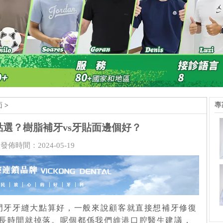
專
面
>
選？樹脂補牙vs牙貼面邊個好？
發佈時間：2024-05-19
門牙牙縫大點算好，一般來說顧客就直接想補牙修復
長時間就掉落。呢個都係我們
維港口腔醫生
建議，