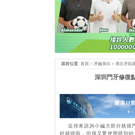
當前位置:
首頁 >
牙齒美白
>
美白牙貼
深圳門牙修復點
近排來諮詢小編大部分就係
好就得啦，但係又驚使用唔到好