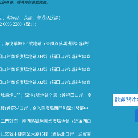
元朗商會、香港移植運動協會。
話、潮州話、客家話、英語、普通話接診）
32 6696 2280（深圳）
，海悅華城104號地鋪（東鐵線落馬洲站出關對
福田口岸商業廣場地鋪034號（福田口岸出關右轉直
福田口岸商業廣場地鋪033號（福田口岸出關右轉直
福田口岸商業廣場地鋪032號（福田口岸出關右轉直
城廣場C門）深港1號地鋪全層（近福田口岸、皇
歡迎關注
樓(近羅湖口岸，金光華廣場西門和深圳發展中
東二門對面，南湖路凱利商業廣場地鋪（近羅湖口
1155號中建商業大廈15樓（近拱北口岸，迎賓百