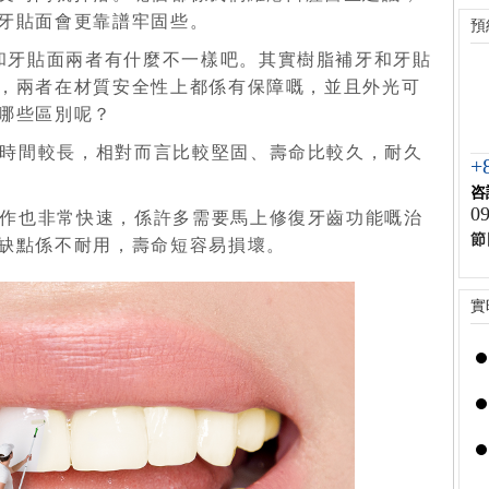
牙貼面會更靠譜牢固些。
預
和牙貼面兩者有什麼不一樣吧。其實樹脂補牙和牙貼
，兩者在材質安全性上都係有保障嘅，並且外光可
哪些區別呢？
需時間較長，相對而言比較堅固、壽命比較久，耐久
+
咨
09
製作也非常快速，係許多需要馬上修復牙齒功能嘅治
節
缺點係不耐用，壽命短容易損壞。
實