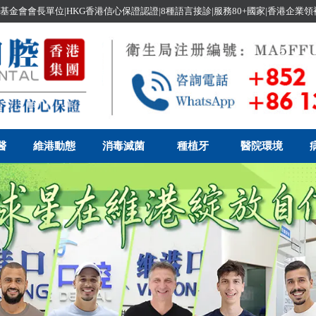
基金會會長單位|HKG香港信心保證認證|8種語言接診|服務80+國家|香港企業
醫
維港動態
消毒滅菌
種植牙
醫院環境