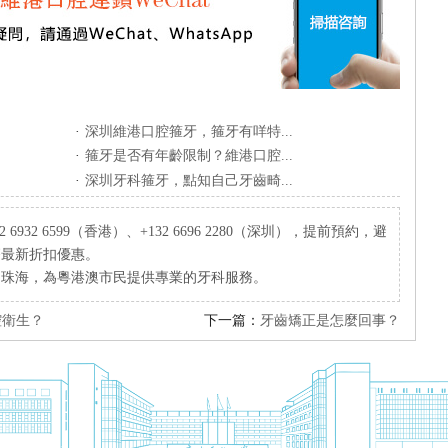
·
深圳維港口腔箍牙，箍牙有咩特...
·
箍牙是否有年齡限制？維港口腔...
·
深圳牙科箍牙，點知自己牙齒畸...
932 6599（香港）、+132 6696 2280（深圳），提前預約，避
療最新折扣優惠。
、珠海，為粵港澳市民提供專業的牙科服務。
腔衛生？
下一篇：
牙齒矯正是怎麼回事？