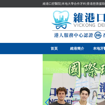
維港口腔醫院|本地大學合作牙科|香港慈善援助
首頁
維港簡介
本地牙