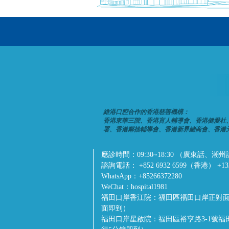
維港口腔合作的香港慈善機構：
香港東華三院、香港盲人輔導會、香港健愛社
署、香港鄰捨輔導會、香港新界總商會、香港
應診時間：
09:30~18:30 （廣東
諮詢電話：
+852 6932 6599（香港） +1
WhatsApp：
+85266372280
WeChat：
hospital1981
福田口岸香江院：
福田區福田口岸正對面
面即到）
福田口岸星啟院：
福田區裕亨路3-1號