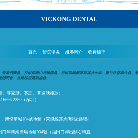
VICKONG DENTAL
首頁
醫院環境
維港簡介
收費標準
、香港信義會、沙田馬鞍山居民聯會、沙田區關愛隊烏溪沙小區、覺行念慈基金會、
元朗商會、香港移植運動協會。
話、潮州話、客家話、英語、普通話接診）
32 6696 2280（深圳）
，海悅華城104號地鋪（東鐵線落馬洲站出關對
福田口岸商業廣場地鋪034號（福田口岸出關右轉直