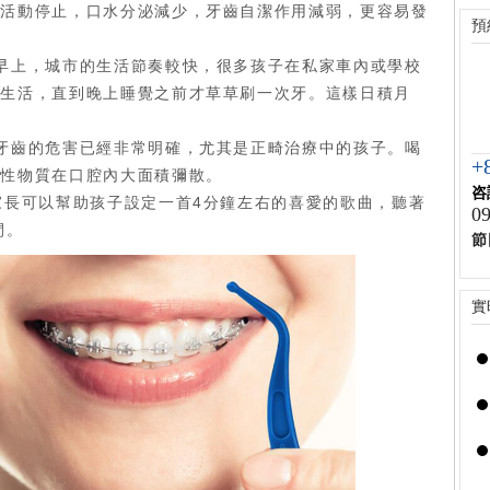
等活動停止，口水分泌減少，牙齒自潔作用減弱，更容易發
預
早上，城市的生活節奏較快，很多孩子在私家車內或學校
習生活，直到晚上睡覺之前才草草刷一次牙。這樣日積月
牙齒的危害已經非常明確，尤其是正畸治療中的孩子。喝
+
酸性物質在口腔內大面積彌散。
咨
家長可以幫助孩子設定一首4分鐘左右的喜愛的歌曲，聽著
09
間。
節
實