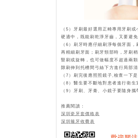
（5）牙刷最好選用正畸專用牙刷或
硬適中，既能刷乾淨牙齒，又要避
（6）
刷牙
時應仔細刷淨每個牙面，
再精細刷牙面；刷牙頸部時，牙刷
豎刷或旋轉，也可做幅度不超過兩
隙刷伸到托槽間弓絲下方進行局部
（7）刷完後應照照鏡子,檢查一下
（8）醫生要不斷地對患者進行衛生
（9）牙刷、牙膏、小鏡子要隨身攜
推薦閱讀：
深圳瓷牙套價格表
深圳箍牙收費表