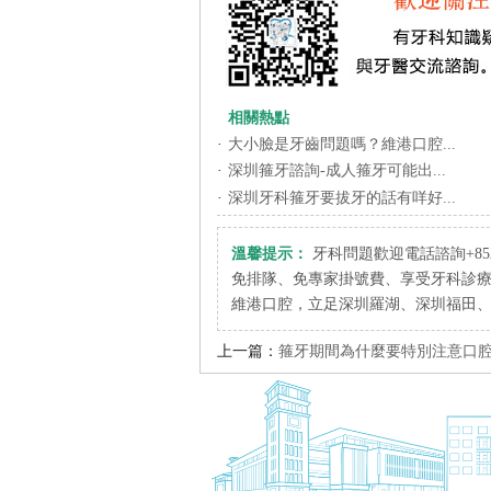
相關熱點
·
大小臉是牙齒問題嗎？維港口腔...
·
深圳箍牙諮詢-成人箍牙可能出...
·
深圳牙科箍牙要拔牙的話有咩好...
溫馨提示：
牙科問題歡迎電話諮詢+852 6
免排隊、免專家掛號費、享受牙科診
維港口腔，立足深圳羅湖、深圳福田
上一篇：
箍牙期間為什麼要特別注意口