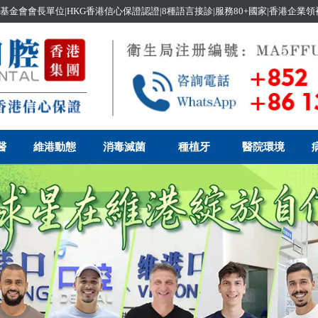
基金會會長單位|HKG香港信心保證認證|8種語言接診|服務80+國家|香港企業
醫
維港動態
消毒滅菌
種植牙
醫院環境