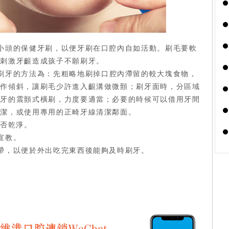
小頭的保健牙刷，以便牙刷在口腔內自如活動。刷毛要軟
免刺激牙齦造成孩子不願刷牙。
刷牙的方法為：先粗略地刷掉口腔內滯留的較大塊食物，
稍作傾斜，讓刷毛少許進入齦溝做微顫；刷牙面時，分區域
顆牙的震顫式橫刷，力度要適當；必要的時候可以借用牙間
清潔，或使用專用的正畸牙線清潔鄰面。
是否乾淨。
宣教。
帶，以便於外出吃完東西後能夠及時刷牙。