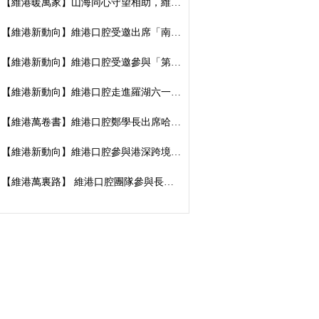
【維港暖萬家】山海同心守望相助，維港口腔向廣西捐資數萬元傳遞溫暖善意
【維港新動向】維港口腔受邀出席「南湖100」品牌發佈會，榮獲南湖街道突出貢獻企業殊榮
【維港新動向】維港口腔受邀參與「第五屆香港潮州節」，推廣僑批文化，共促潮港交流
【維港新動向】維港口腔走進羅湖六一遊園會｜義診送關懷，守護小朋友牙齒健康
【維港萬卷書】維港口腔鄭學長出席哈工大「AI 時代下的灣區新航線」商學思享交流會
【維港新動向】維港口腔參與港深跨境學童港校通活動，搭建兩地學童溝通橋樑
【維港萬裏路】 維港口腔團隊參與長洲太平清醮 感受非遺文化魅力