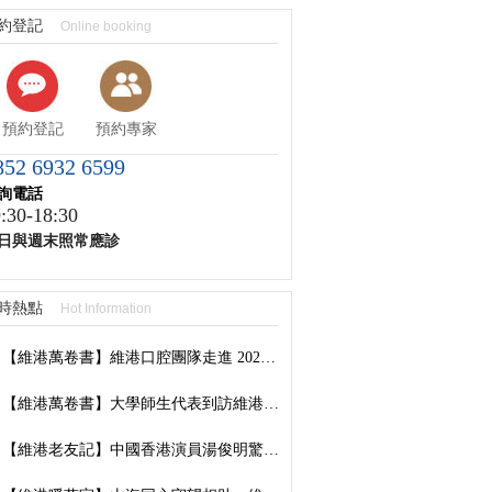
約登記
Online booking
預約登記
預約專家
852 6932 6599
詢電話
:30-18:30
日與週末照常應診
時熱點
Hot Information
【維港萬卷書】維港口腔團隊走進 2026 香港書展：以閱讀拓視野，以學習築專業
【維港萬卷書】大學師生代表到訪維港口腔參觀交流，深化校企合作共促口腔醫學發展
【維港老友記】中國香港演員湯俊明驚喜現身維港口腔羅湖國貿院，擔任「明星一日店長」