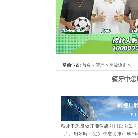
當前位置:
首頁 >
箍牙
>
牙齒矯正
>
箍牙中怎
箍牙中怎麼做才能保護好口腔衛生
（1）刷牙時一定要注意使用正確的