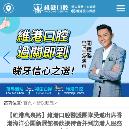
當前位置:
首頁 >
醫院動態
>
【維港萬裏路】維港口腔醫護團隊受邀出席香
港海洋公園新展館餐飲接待會并到訪港人服務