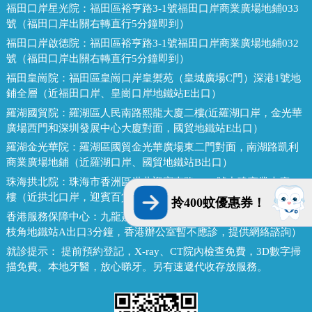
福田口岸星光院：
福田區裕亨路3-1號福田口岸商業廣場地鋪033
號（福田口岸出關右轉直行5分鐘即到）
福田口岸啟德院：
福田區裕亨路3-1號福田口岸商業廣場地鋪032
號（福田口岸出關右轉直行5分鐘即到）
福田皇崗院：
福田區皇崗口岸皇禦苑（皇城廣場C門）深港1號地
鋪全層（近福田口岸、皇崗口岸地鐵站E出口）
羅湖國貿院：
羅湖區人民南路熙龍大廈二樓(近羅湖口岸，金光華
廣場西門和深圳發展中心大廈對面，國貿地鐵站E出口）
羅湖金光華院：
羅湖區國貿金光華廣場東二門對面，南湖路凱利
商業廣場地鋪（近羅湖口岸、國貿地鐵站B出口）
珠海拱北院：
珠海市香洲區拱北迎賓南路1155號中建商業大廈15
樓（近拱北口岸，迎賓百貨廣場對面）
拎400蚊優惠券！
香港服務保障中心：
九龍荔枝角長裕街11號定豐中心1306室（荔
枝角地鐵站A出口3分鐘，香港辦公室暫不應診，提供網絡諮詢）
就診提示：
提前預約登記，X-ray、CT院內檢查免費，3D數字掃
描免費。本地牙醫，放心睇牙。另有速遞代收存放服務。