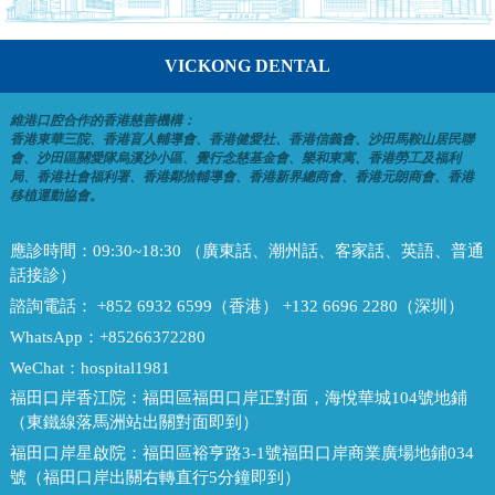
VICKONG DENTAL
維港口腔合作的香港慈善機構：
香港東華三院、香港盲人輔導會、香港健愛社、香港信義會、沙田馬鞍山居民聯
會、沙田區關愛隊烏溪沙小區、覺行念慈基金會、樂和東寓、香港勞工及福利
局、香港社會福利署、香港鄰捨輔導會、香港新界總商會、香港元朗商會、香港
移植運動協會。
應診時間：
09:30~18:30 （廣東話、潮州話、客家話、英語、普通
話接診）
諮詢電話：
+852 6932 6599（香港） +132 6696 2280（深圳）
WhatsApp：
+85266372280
WeChat：
hospital1981
福田口岸香江院：
福田區福田口岸正對面，海悅華城104號地鋪
（東鐵線落馬洲站出關對面即到）
福田口岸星啟院：
福田區裕亨路3-1號福田口岸商業廣場地鋪034
號（福田口岸出關右轉直行5分鐘即到）