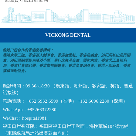
VICKONG DENTAL
維港口腔合作的香港慈善機構：
香港東華三院、香港盲人輔導會、香港健愛社、香港信義會、沙田馬鞍山居民聯
會、沙田區關愛隊烏溪沙小區、覺行念慈基金會、樂和東寓、香港勞工及福利
局、香港社會福利署、香港鄰捨輔導會、香港新界總商會、香港元朗商會、香港
移植運動協會。
應診時間：
09:30~18:30 （廣東話、潮州話、客家話、英語、普通
話接診）
諮詢電話：
+852 6932 6599（香港） +132 6696 2280（深圳）
WhatsApp：
+85266372280
WeChat：
hospital1981
福田口岸香江院：
福田區福田口岸正對面，海悅華城104號地鋪
（東鐵線落馬洲站出關對面即到）