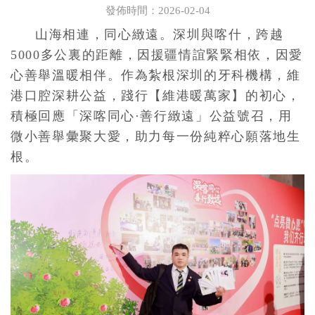
發佈時間：2026-02-04
山海相連，同心緻遠。深圳與喀什，跨越
5000多公裏的距離，因援疆情誼緊緊相依，因愛
心善舉溫暖相伴。作為紮根深圳的牙科機構，維
港口腔深耕公益，踐行【維港暖萬家】的初心，
積極回應「深喀同心·善行緻遠」公益號召，用
微小善舉彙聚大愛，助力每一份純粹心願落地生
根。