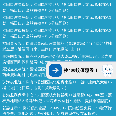
福田口岸星啟院：
福田區裕亨路3-1號福田口岸商業廣場地鋪034
號（福田口岸出關右轉直行5分鐘即到）
福田口岸星光院：
福田區裕亨路3-1號福田口岸商業廣場地鋪033
號（福田口岸出關右轉直行5分鐘即到）
福田口岸啟德院：
福田區裕亨路3-1號福田口岸商業廣場地鋪032
號（福田口岸出關右轉直行5分鐘即到）
福田皇崗院：
福田區皇崗口岸皇禦苑（皇城廣場C門）深港1號地
鋪全層（近福田口岸、皇崗口岸地鐵站E出口）
羅湖國貿院：
羅湖區人民南路熙龍大廈二樓(近羅湖口岸，金光華
廣場西門和深圳發展中心大廈對面，國貿地鐵站E出口）
羅湖金光華院：
羅湖區國貿金光華廣場東二門對面，南湖路凱利
拎400蚊優惠券！
商業廣場地鋪（近羅湖口岸、國貿地鐵站B出口）
珠海拱北院：
珠海市香洲區拱北迎賓南路1155號中建商業大廈15
樓（近拱北口岸，迎賓百貨廣場對面）
香港服務保障中心：
九龍荔枝角長裕街11號定豐中心1306室（荔
枝角地鐵站A出口3分鐘，香港辦公室暫不應診，提供網絡諮詢）
就診提示：
提前預約登記，X-ray、CT院內檢查免費，3D數字掃
描免費。本地牙醫，放心睇牙。另有速遞代收存放服務。