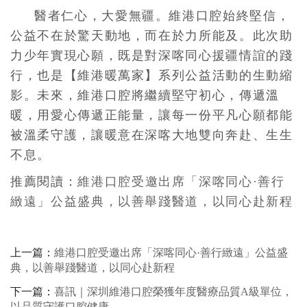
醫者仁心，大愛無疆。維港口腔始終堅信，
公益不在於驚天動地，而在於力所能及。此次助
力少年實現心願，既是對深喀同心援疆情誼的踐
行，也是【維港暖萬家】系列公益活動的生動縮
影。未來，維港口腔將繼續堅守初心，傳遞溫
暖，用愛心傳遞正能量，讓每一份平凡心願都能
被溫柔守護，讓暖意在深喀大地雙向奔赴、生生
不息。
推薦閱讀：
維港口腔受邀出席「深喀同心·善行
緻遠」公益盛典，以善舉踐醫道，以同心赴新程
上一篇：
維港口腔受邀出席「深喀同心·善行緻遠」公益盛
典，以善舉踐醫道，以同心赴新程
下一篇：
喜訊｜深圳維港口腔榮獲年度醫療品質A級單位，
以品質守護口腔健康