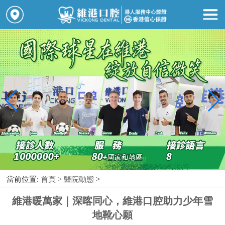
當前位置:
首頁 >
醫院動態
>
維港暖萬家｜深喀同心，維港口腔助力少年雪
地靴心願