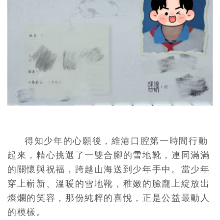
得知少年的心願後，維港口腔第一時間行動
起來，精心挑選了一雙合腳的雪地靴，連同滿滿
的關懷與祝福，跨越山海送到少年手中。當少年
穿上嶄新、溫暖的雪地靴，稚嫩的臉龐上綻放出
燦爛的笑容，那份純粹的喜悅，正是公益最動人
的模樣。