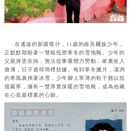
在遙遠的新疆喀什，11歲的維吾爾族少年，
正默默期盼著一雙能抵禦寒冬的雪地靴。少年的
父親身患疾病，無法從事重體力勞動，家裏收入
微薄，日子過得簡樸拮據。每到寒冬臘月，凜冽
的寒風裹挾著冰雪，少年腳上單薄的鞋子難以抵
擋嚴寒，擁有一雙厚實保暖的雪地靴，成為他藏
在心底最樸素的心願。