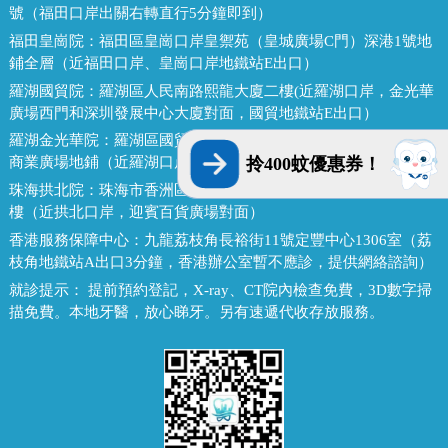
號（福田口岸出關右轉直行5分鐘即到）
福田皇崗院：
福田區皇崗口岸皇禦苑（皇城廣場C門）深港1號地
鋪全層（近福田口岸、皇崗口岸地鐵站E出口）
羅湖國貿院：
羅湖區人民南路熙龍大廈二樓(近羅湖口岸，金光華
廣場西門和深圳發展中心大廈對面，國貿地鐵站E出口）
羅湖金光華院：
羅湖區國貿金光華廣場東二門對面，南湖路凱利
商業廣場地鋪（近羅湖口岸、國貿地鐵站B出口）
拎400蚊優惠券！
珠海拱北院：
珠海市香洲區拱北迎賓南路1155號中建商業大廈15
樓（近拱北口岸，迎賓百貨廣場對面）
香港服務保障中心：
九龍荔枝角長裕街11號定豐中心1306室（荔
枝角地鐵站A出口3分鐘，香港辦公室暫不應診，提供網絡諮詢）
就診提示：
提前預約登記，X-ray、CT院內檢查免費，3D數字掃
描免費。本地牙醫，放心睇牙。另有速遞代收存放服務。