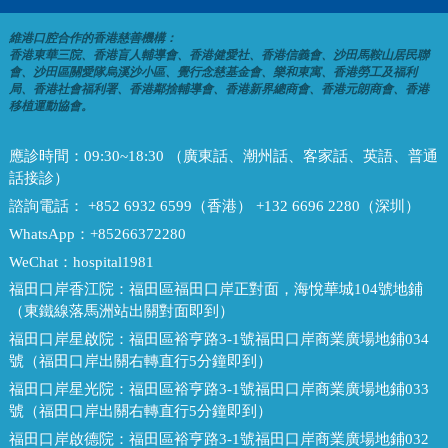
維港口腔合作的香港慈善機構：
香港東華三院、香港盲人輔導會、香港健愛社、香港信義會、沙田馬鞍山居民聯
會、沙田區關愛隊烏溪沙小區、覺行念慈基金會、樂和東寓、香港勞工及福利
局、香港社會福利署、香港鄰捨輔導會、香港新界總商會、香港元朗商會、香港
移植運動協會。
應診時間：
09:30~18:30 （廣東話、潮州話、客家話、英語、普通
話接診）
諮詢電話：
+852 6932 6599（香港） +132 6696 2280（深圳）
WhatsApp：
+85266372280
WeChat：
hospital1981
福田口岸香江院：
福田區福田口岸正對面，海悅華城104號地鋪
（東鐵線落馬洲站出關對面即到）
福田口岸星啟院：
福田區裕亨路3-1號福田口岸商業廣場地鋪034
號（福田口岸出關右轉直行5分鐘即到）
福田口岸星光院：
福田區裕亨路3-1號福田口岸商業廣場地鋪033
號（福田口岸出關右轉直行5分鐘即到）
福田口岸啟德院：
福田區裕亨路3-1號福田口岸商業廣場地鋪032