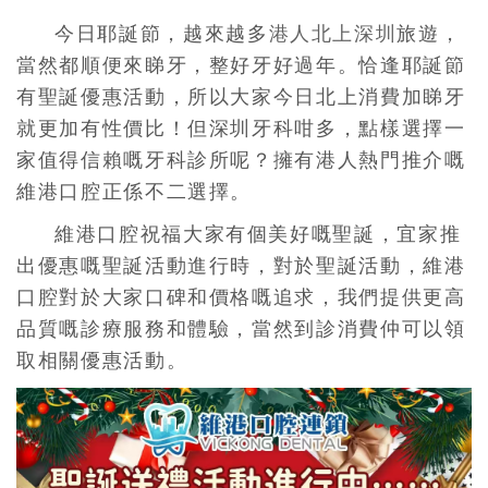
今日耶誕節，越來越多
港人北上深圳
旅遊，
當然都順便來睇牙，整好牙好過年。恰逢耶誕節
有聖誕優惠活動，所以大家今日北上消費加睇牙
就更加有性價比！但深圳牙科咁多，點樣選擇一
家值得信賴嘅牙科診所呢？擁有港人熱門推介嘅
維港口腔正係不二選擇。
維港口腔祝福大家有個美好嘅聖誕，宜家推
出優惠嘅聖誕活動進行時，對於聖誕活動，維港
口腔對於大家口碑和價格嘅追求，我們提供更高
品質嘅診療服務和體驗，當然到診消費仲可以領
取相關優惠活動。