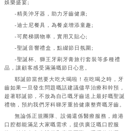
娛樂盛宴;
-精美沖牙器，助力牙齒健康;
-迪士尼餐具，為餐桌增添童趣;
-可爬梯購物車，實用又貼心;
-聖誕音響禮盒，點綴節日氛圍;
-聖誕杯、獅王牙刷牙膏旅行套裝等多種禮
品，讓顧客感受滿滿嘅節日心意。
耶誕節當然要大吃大喝啦！在吃喝之時，牙
齒如果一旦發生問題嘅話建議儘早治療和幹預，
趁著耶誕節，不放為自己嘅牙齒送上最好嘅聖誕
禮物，預約我們牙科睇牙重拾健康整齊嘅牙齒。
無論係正規團隊、設備還係醫療服務，維港
口腔都能滿足大家嘅需求，提供廣泛嘅口腔服