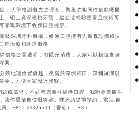
濟世」大學校訓嘅先進理念，聚集咗相同價值觀嘅醫
士、碩士資深種植牙醫，建立咗經驗豐富且技術可
可靠嘅環境下收獲口腔健康。
可靠嘅深圳牙科機構，維港口腔擁有先進嘅設備和技
口腔治療和診療服務。
全網價格公開透明，冇隱形消費，大家可以根據自身
方案。
各分院地理位置優越，坐落於深圳福田、深圳羅湖以
商圈，方便大家就近就醫。
問題或需求，不妨考慮前往維港口腔，我哋專業醫生
，讓你重拾自信嘅笑容。
睇牙請提前預約，電話/微
員：+852 69326599（香港）、+86