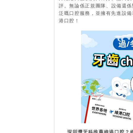
評。
無論係正規團隊、設備還係
泛嘅口腔服務，並擁有先進設備
港口腔！
深圳灣牙科推薦維港口腔？