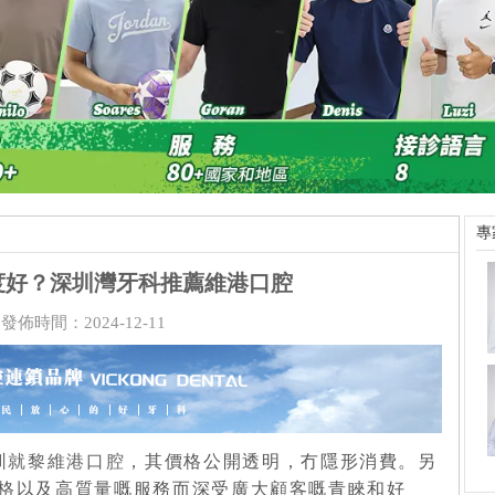
專
度好？深圳灣牙科推薦維港口腔
發佈時間：2024-12-11
圳就黎維港口腔
，其價格公開透明，冇隱形消費。另
格以及高質量嘅服務而深受廣大顧客嘅青睞和好