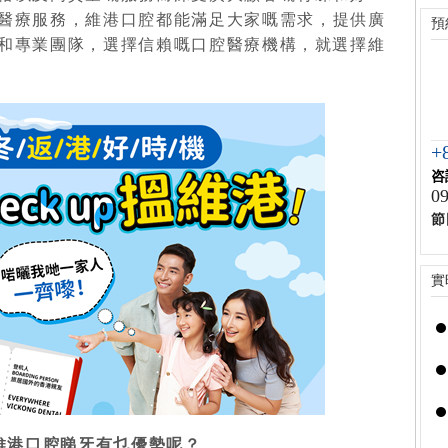
醫療服務，
維港口腔
都能滿足
大家
嘅
需求
，
提供廣
預
和專業團隊
，
選擇
信賴嘅口腔醫療機構，就選擇維
+
咨
09
節
實
維港口腔睇牙有乜優勢呢？