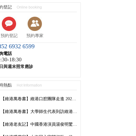
約登記
Online booking
預約登記
預約專家
852 6932 6599
詢電話
:30-18:30
日與週末照常應診
時熱點
Hot Information
【維港萬卷書】維港口腔團隊走進 2026 香港書展：以閱讀拓視野，以學習築專業
【維港萬卷書】大學師生代表到訪維港口腔參觀交流，深化校企合作共促口腔醫學發展
【維港老友記】中國香港演員湯俊明驚喜現身維港口腔羅湖國貿院，擔任「明星一日店長」