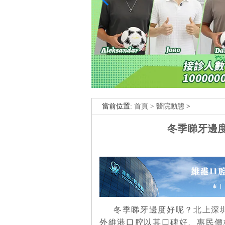
當前位置:
首頁 >
醫院動態
>
冬季睇牙邊
冬季睇牙邊度好呢？
北上深
外維港口腔以其口碑好、惠民價