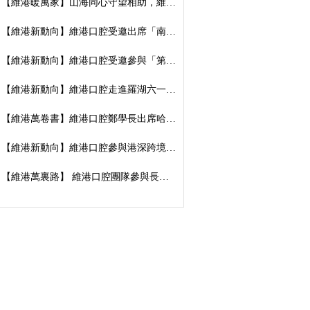
【維港暖萬家】山海同心守望相助，維港口腔向廣西捐資數萬元傳遞溫暖善意
【維港新動向】維港口腔受邀出席「南湖100」品牌發佈會，榮獲南湖街道突出貢獻企業殊榮
【維港新動向】維港口腔受邀參與「第五屆香港潮州節」，推廣僑批文化，共促潮港交流
【維港新動向】維港口腔走進羅湖六一遊園會｜義診送關懷，守護小朋友牙齒健康
【維港萬卷書】維港口腔鄭學長出席哈工大「AI 時代下的灣區新航線」商學思享交流會
【維港新動向】維港口腔參與港深跨境學童港校通活動，搭建兩地學童溝通橋樑
【維港萬裏路】 維港口腔團隊參與長洲太平清醮 感受非遺文化魅力