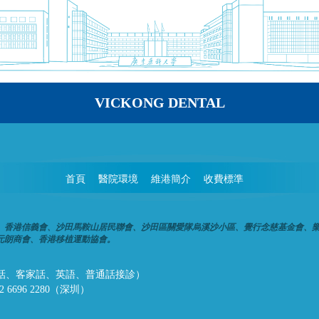
VICKONG DENTAL
首頁
醫院環境
維港簡介
收費標準
、香港信義會、沙田馬鞍山居民聯會、沙田區關愛隊烏溪沙小區、覺行念慈基金會、
元朗商會、香港移植運動協會。
話、潮州話、客家話、英語、普通話接診）
32 6696 2280（深圳）