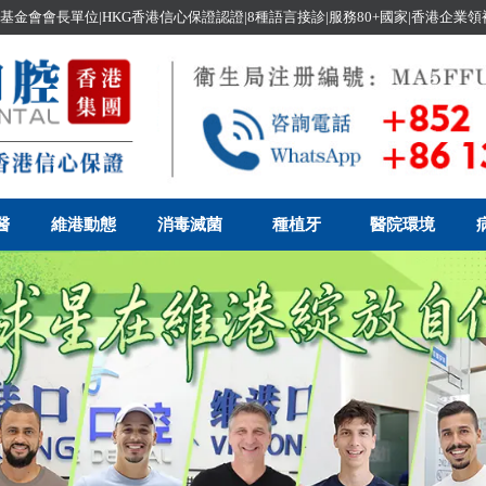
基金會會長單位|HKG香港信心保證認證|8種語言接診|服務80+國家|香港企業
醫
維港動態
消毒滅菌
種植牙
醫院環境