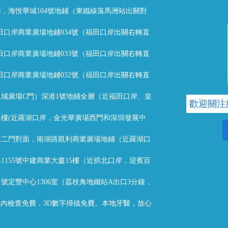
，海悅華城104號地鋪（東鐵線落馬洲站出關對
福田口岸商業廣場地鋪034號（福田口岸出關右轉直
福田口岸商業廣場地鋪033號（福田口岸出關右轉直
福田口岸商業廣場地鋪032號（福田口岸出關右轉直
城廣場C門）深港1號地鋪全層（近福田口岸、皇
歡迎關注
樓(近羅湖口岸，金光華廣場西門和深圳發展中
東二門對面，南湖路凱利商業廣場地鋪（近羅湖口
1155號中建商業大廈15樓（近拱北口岸，迎賓百
1號定豐中心1306室（荔枝角地鐵站A出口3分鐘，
T院內檢查免費，3D數字掃描免費。本地牙醫，放心