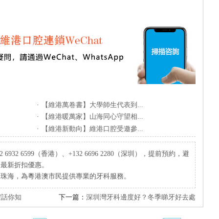
·
【維港萬卷書】大學師生代表到...
·
【維港暖萬家】山海同心守望相...
·
【維港新動向】維港口腔受邀參...
932 6599（香港）、+132 6696 2280（深圳），提前預約，避
療最新折扣優惠。
、珠海，為粵港澳市民提供專業的牙科服務。
腔話你知
下一篇：
深圳灣牙科邊度好？冬季睇牙好去處