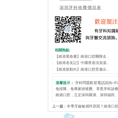
深圳牙科收費價目表
相關熱點
·
【維港萬卷書】維港口腔團隊走...
·
【維港老友記】中國香港演員湯...
·
【維港新動向】維港口腔受邀出...
溫馨提示：
牙科問題歡迎電話諮詢+852 6
免排隊、免專家掛號費、享受牙科診
維港口腔，立足深圳羅湖、深圳福田
上一篇：
冬季牙齒敏感咩原因？維港口