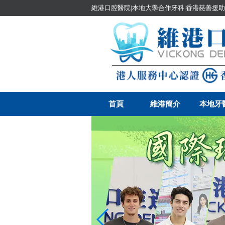
維港口腔醫院|本地大學合作牙科|香港慈善援助
首頁
維港簡介
本地牙