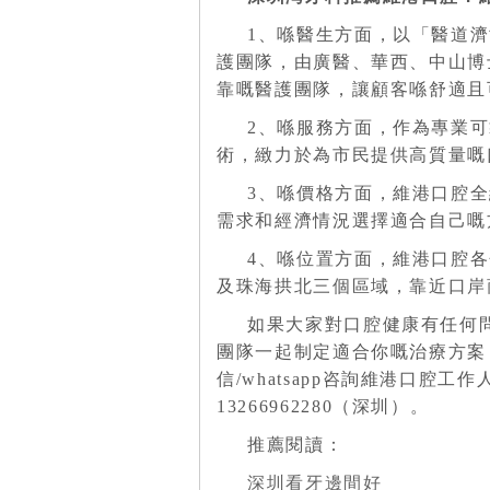
1、喺醫生方面，以「醫道
護團隊，由廣醫、華西、中山博
靠嘅醫護團隊，讓顧客喺舒適且
2、喺服務方面，作為專業
術，緻力於為市民提供高質量嘅
3、喺價格方面，維港口腔
需求和經濟情況選擇適合自己嘅
4、喺位置方面，維港口腔
及珠海拱北三個區域，靠近口岸
如果大家對口腔健康有任何
團隊一起制定適合你嘅治療方案
信/whatsapp咨詢維港口腔工作人
13266962280（深圳）。
推薦閱讀：
深圳看牙邊間好