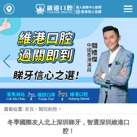
當前位置:
首頁 >
醫院動態
>
冬季國際友人北上深圳睇牙，智選深圳維港口
腔！