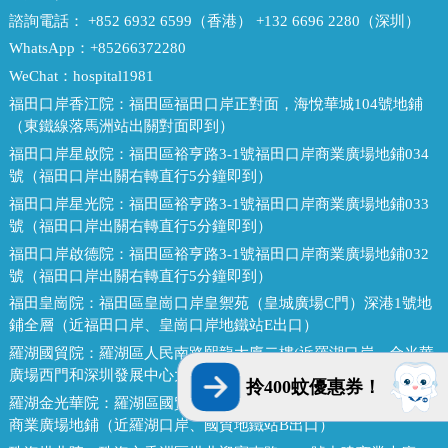
諮詢電話：
+852 6932 6599（香港） +132 6696 2280（深圳）
WhatsApp：
+85266372280
WeChat：
hospital1981
福田口岸香江院：
福田區福田口岸正對面，海悅華城104號地鋪
（東鐵線落馬洲站出關對面即到）
福田口岸星啟院：
福田區裕亨路3-1號福田口岸商業廣場地鋪034
號（福田口岸出關右轉直行5分鐘即到）
福田口岸星光院：
福田區裕亨路3-1號福田口岸商業廣場地鋪033
號（福田口岸出關右轉直行5分鐘即到）
福田口岸啟德院：
福田區裕亨路3-1號福田口岸商業廣場地鋪032
號（福田口岸出關右轉直行5分鐘即到）
福田皇崗院：
福田區皇崗口岸皇禦苑（皇城廣場C門）深港1號地
鋪全層（近福田口岸、皇崗口岸地鐵站E出口）
羅湖國貿院：
羅湖區人民南路熙龍大廈二樓(近羅湖口岸，金光華
廣場西門和深圳發展中心大廈對面，國貿地鐵站E出口）
拎400蚊優惠券！
羅湖金光華院：
羅湖區國貿金光華廣場東二門對面，南湖路凱利
商業廣場地鋪（近羅湖口岸、國貿地鐵站B出口）