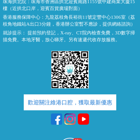
珠海拱北院：
珠海市香洲區拱北迎賓南路1155號中建商業大廈15
樓（近拱北口岸，迎賓百貨廣場對面）
香港服務保障中心：
九龍荔枝角長裕街11號定豐中心1306室（荔
枝角地鐵站A出口3分鐘，香港辦公室暫不應診，提供網絡諮詢）
就診提示：
提前預約登記，X-ray、CT院內檢查免費，3D數字掃
描免費。本地牙醫，放心睇牙。另有速遞代收存放服務。
歡迎關注維港口腔，獲取最新優惠