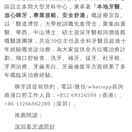
區設立多間大型牙科中心，秉承著
「本地牙醫、
放心睇牙，專業規範、安全舒適」
嘅診療宗旨。
以「醫道濟世」大學校訓嘅先進理念，聚集由廣
醫、華西、中山博士、碩士資深牙醫相同價值觀
嘅醫護團隊，共近30位主任及全科牙醫且超過十
年經驗嘅坐診治療，為大家提供全方位嘅治療計
劃。喺口腔檢查、洗牙、補牙、掹牙、杜牙根、
牙周治療、牙齒美白、牙齒修復等方面積累了多
年嘅臨床治療經驗。
睇牙請提前預約，電話/微信/whatsapp咨詢
維港口腔工作人員：+852 69326599（香港）、
+86 13266962280（深圳）。
推薦閱讀：
深圳看牙邊間好