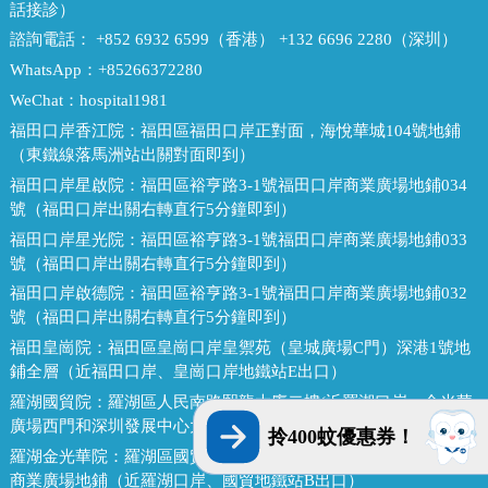
話接診）
諮詢電話：
+852 6932 6599（香港） +132 6696 2280（深圳）
WhatsApp：
+85266372280
WeChat：
hospital1981
福田口岸香江院：
福田區福田口岸正對面，海悅華城104號地鋪
（東鐵線落馬洲站出關對面即到）
福田口岸星啟院：
福田區裕亨路3-1號福田口岸商業廣場地鋪034
號（福田口岸出關右轉直行5分鐘即到）
福田口岸星光院：
福田區裕亨路3-1號福田口岸商業廣場地鋪033
號（福田口岸出關右轉直行5分鐘即到）
福田口岸啟德院：
福田區裕亨路3-1號福田口岸商業廣場地鋪032
號（福田口岸出關右轉直行5分鐘即到）
福田皇崗院：
福田區皇崗口岸皇禦苑（皇城廣場C門）深港1號地
鋪全層（近福田口岸、皇崗口岸地鐵站E出口）
羅湖國貿院：
羅湖區人民南路熙龍大廈二樓(近羅湖口岸，金光華
廣場西門和深圳發展中心大廈對面，國貿地鐵站E出口）
拎400蚊優惠券！
羅湖金光華院：
羅湖區國貿金光華廣場東二門對面，南湖路凱利
商業廣場地鋪（近羅湖口岸、國貿地鐵站B出口）