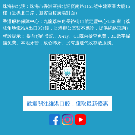
珠海拱北院：
珠海市香洲區拱北迎賓南路1155號中建商業大廈15
樓（近拱北口岸，迎賓百貨廣場對面）
香港服務保障中心：
九龍荔枝角長裕街11號定豐中心1306室（荔
枝角地鐵站A出口3分鐘，香港辦公室暫不應診，提供網絡諮詢）
就診提示：
提前預約登記，X-ray、CT院內檢查免費，3D數字掃
描免費。本地牙醫，放心睇牙。另有速遞代收存放服務。
歡迎關注維港口腔，獲取最新優惠