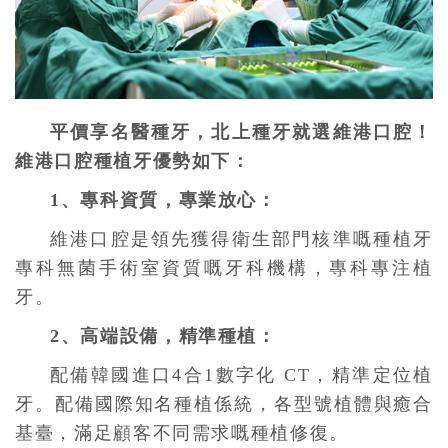
平價享名醫種牙，北上種牙就選維港口腔！
維港口腔種植牙優勢如下：
1、專科資質，專業放心：
維港口腔是領先獲得衛生部門核準嘅種植牙
專科無菌手術室資質嘅牙科機構，專科專注植
牙。
2、高端設備，精準種植：
配備韓國進口4合1數字化 CT，精準定位植
牙。配備國際知名種植係統，各型號植體與癒合
基臺，滿足顧客不同需求嘅種植修復。