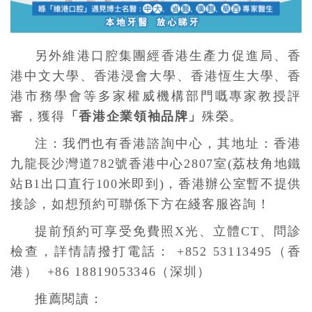
另外維港口腔集團經香港生產力促進局、香
港中文大學、香港浸會大學、香港恆生大學、香
港市務學會等多家權威機構部門嘅專家教授評
審，獲得
「香港企業領袖品牌」
殊榮。
注：我們也有香港諮詢中心，其地址：香港
九龍長沙灣道782號香港中心2807室(荔枝角地鐵
站B1出口直行100米即到)，香港辦公室暫不提供
接診，如想預約可聯係下方在綫客服咨詢！
提前預約可享受免費照X光、立體CT、問診
檢查，詳情請撥打電話： +852 53113495（香
港） +86 18819053346（深圳）
推薦閱讀：