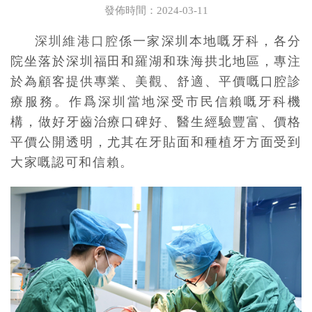
發佈時間：2024-03-11
深圳維港口腔
係一家深圳本地嘅牙科，各分
院坐落於深圳福田和羅湖和珠海拱北地區，專注
於為顧客提供專業、美觀、舒適、平價嘅口腔診
療服務。作爲深圳當地深受市民信賴嘅牙科機
構，做好牙齒治療口碑好、醫生經驗豐富、價格
平價公開透明，尤其在牙貼面和種植牙方面受到
大家嘅認可和信賴。