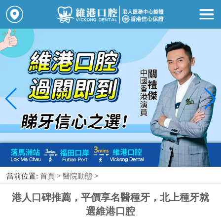
當前位置:
首頁 >
醫院動態
>
港人口碑推薦，平價享名醫種牙，北上種牙就
選維港口腔