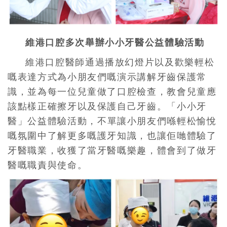
維港口腔多次舉辦小小牙醫公益體驗活動
維港口腔醫師通過播放幻燈片以及歡樂輕松
嘅表達方式為小朋友們嘅演示講解牙齒保護常
識，並為每一位兒童做了口腔檢查，教會兒童應
該點樣正確擦牙以及保護自己牙齒。
「小小牙
醫」公益體驗活動，不
單
讓小朋友們喺輕松愉悅
嘅氛圍中了解更多嘅護牙知識，也讓佢哋體驗了
牙醫職業，收獲了當牙醫嘅
樂趣
，體會到了做牙
醫嘅職責與使命。