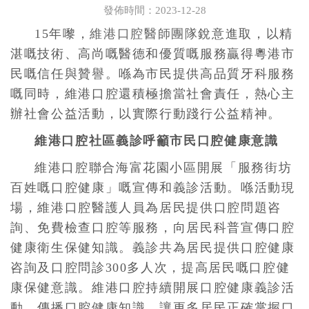
發佈時間：2023-12-28
15年嚟，
維港口腔醫師團隊
銳意進取，以精
湛嘅技術、高尚嘅醫德和優質嘅服務贏得粵港市
民嘅信任與贊譽。喺為市民提供高品質牙科服務
嘅同時，維港口腔還積極擔當社會責任，熱心主
辦社會公益活動，以實際行動踐行公益精神。
維港口腔社區義診呼籲市民口腔健康意識
維港口腔聯合海富花園小區開展「服務街坊
百姓嘅口腔健康」嘅宣傳和義診活動。喺活動現
場，維港口腔醫護人員為居民提供口腔問題咨
詢、免費檢查口腔等服務，向居民科普宣傳口腔
健康衛生保健知識。義診共為居民提供口腔健康
咨詢及口腔問診300多人次，提高居民嘅口腔健
康保健意識。維港口腔持續開展口腔健康義診活
動，傳播口腔健康知識，讓更多居民正確掌握口