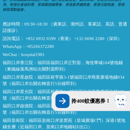
局、香港社會福利署、香港鄰捨輔導會、香港新界總商會、香港元朗商會、香港
移植運動協會。
應診時間：
09:30~18:30 （廣東話、潮州話、客家話、英語、普通
話接診）
諮詢電話：
+852 6932 6599（香港） +132 6696 2280（深圳）
WhatsApp：
+85266372280
WeChat：
hospital1981
福田口岸香江院：
福田區福田口岸正對面，海悅華城104號地鋪
（東鐵線落馬洲站出關對面即到）
福田口岸星啟院：
福田區裕亨路3-1號福田口岸商業廣場地鋪034
號（福田口岸出關右轉直行5分鐘即到）
福田口岸星光院：
福田區裕亨路3-1號福田口岸商業廣場地鋪033
號（福田口岸出關右轉直行5分鐘即到）
拎400蚊優惠券！
福田口岸啟德院：
福田區裕亨路3-1號福田口岸商業廣場地鋪032
號（福田口岸出關右轉直行5分鐘即到）
福田皇崗院：
福田區皇崗口岸皇禦苑（皇城廣場C門）深港1號地
鋪全層（近福田口岸、皇崗口岸地鐵站E出口）