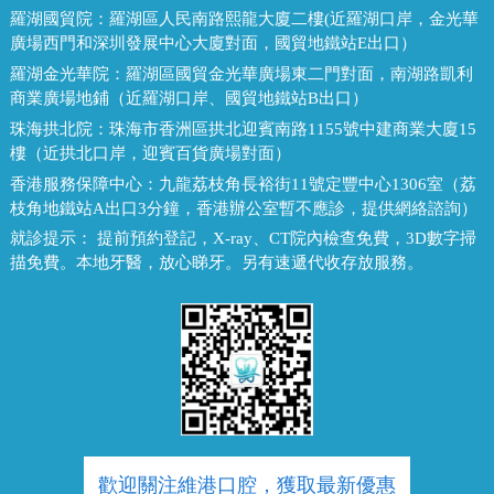
羅湖國貿院：
羅湖區人民南路熙龍大廈二樓(近羅湖口岸，金光華
廣場西門和深圳發展中心大廈對面，國貿地鐵站E出口）
羅湖金光華院：
羅湖區國貿金光華廣場東二門對面，南湖路凱利
商業廣場地鋪（近羅湖口岸、國貿地鐵站B出口）
珠海拱北院：
珠海市香洲區拱北迎賓南路1155號中建商業大廈15
樓（近拱北口岸，迎賓百貨廣場對面）
香港服務保障中心：
九龍荔枝角長裕街11號定豐中心1306室（荔
枝角地鐵站A出口3分鐘，香港辦公室暫不應診，提供網絡諮詢）
就診提示：
提前預約登記，X-ray、CT院內檢查免費，3D數字掃
描免費。本地牙醫，放心睇牙。另有速遞代收存放服務。
歡迎關注維港口腔，獲取最新優惠