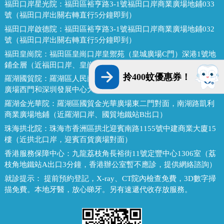
福田口岸星光院：
福田區裕亨路3-1號福田口岸商業廣場地鋪033
號（福田口岸出關右轉直行5分鐘即到）
福田口岸啟德院：
福田區裕亨路3-1號福田口岸商業廣場地鋪032
號（福田口岸出關右轉直行5分鐘即到）
福田皇崗院：
福田區皇崗口岸皇禦苑（皇城廣場C門）深港1號地
鋪全層（近福田口岸、皇崗口岸地鐵站E出口）
拎400蚊優惠券！
羅湖國貿院：
羅湖區人民南路熙龍大廈二樓(近羅湖口岸，金光華
廣場西門和深圳發展中心大廈對面，國貿地鐵站E出口）
羅湖金光華院：
羅湖區國貿金光華廣場東二門對面，南湖路凱利
商業廣場地鋪（近羅湖口岸、國貿地鐵站B出口）
珠海拱北院：
珠海市香洲區拱北迎賓南路1155號中建商業大廈15
樓（近拱北口岸，迎賓百貨廣場對面）
香港服務保障中心：
九龍荔枝角長裕街11號定豐中心1306室（荔
枝角地鐵站A出口3分鐘，香港辦公室暫不應診，提供網絡諮詢）
就診提示：
提前預約登記，X-ray、CT院內檢查免費，3D數字掃
描免費。本地牙醫，放心睇牙。另有速遞代收存放服務。