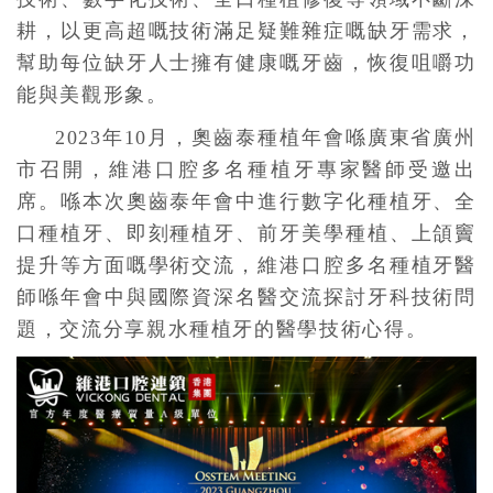
耕，以更高超嘅技術滿足疑難雜症嘅缺牙需求，
幫助每位缺牙人士擁有健康嘅牙齒，恢復咀嚼功
能與美觀形象。
2023年10月，奧齒泰種植年會喺廣東省廣州
市召開，維港口腔多名種植牙專家醫師受邀出
席。喺本次奧齒泰年會中進行數字化種植牙、全
口種植牙、即刻種植牙、前牙美學種植、上頜竇
提升等方面嘅學術交流，維港口腔多名種植牙醫
師喺年會中與國際資深名醫交流探討牙科技術問
題，交流分享親水種植牙的醫學技術心得。