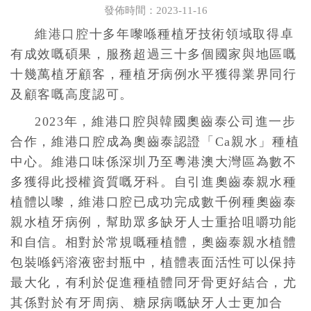
發佈時間：2023-11-16
維港口腔
十多年嚟
喺種植牙
技術
領域
取得
卓
有成效
嘅碩果
，
服務超過三十多個國家與地區嘅
十幾萬植牙
顧客
，種植牙病例
水平
獲得業界同行
及
顧客嘅高度認可。
2023年，維港口腔與韓國奧齒泰公司進一步
合作，維港口腔
成為奧齒泰認證
「
Ca親水
」
種植
中心
。維港口味
係深圳乃至粵港澳大灣區為數不
多獲得此授權資質嘅牙科。自引進奧齒泰親水種
植體以嚟，維港口腔已成功完成數千例種
奧齒泰
親水植牙
病例，幫助眾多缺牙人士重拾咀嚼功能
和自信。相對於常規嘅種植體，奧齒泰親水植體
包裝喺鈣溶液密封瓶中，植體表面活性可以保持
最大化，有利於促進種植體同牙骨更好結合，尤
其
係
對於有牙周病、糖尿病嘅缺牙人士更加合