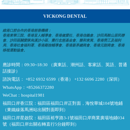
VICKONG DENTAL
維港口腔合作的香港慈善機構：
香港東華三院、香港盲人輔導會、香港健愛社、香港信義會、沙田馬鞍山居民聯
會、沙田區關愛隊烏溪沙小區、覺行念慈基金會、樂和東寓、香港勞工及福利
局、香港社會福利署、香港鄰捨輔導會、香港新界總商會、香港元朗商會、香港
移植運動協會。
應診時間：
09:30~18:30 （廣東話、潮州話、客家話、英語、普通
話接診）
諮詢電話：
+852 6932 6599（香港） +132 6696 2280（深圳）
WhatsApp：
+85266372280
WeChat：
hospital1981
福田口岸香江院：
福田區福田口岸正對面，海悅華城104號地鋪
（東鐵線落馬洲站出關對面即到）
福田口岸星啟院：
福田區裕亨路3-1號福田口岸商業廣場地鋪034
號（福田口岸出關右轉直行5分鐘即到）