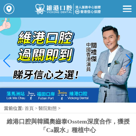
當前位置:
首頁 >
醫院動態
>
維港口腔與韓國奧齒泰Osstem深度合作，獲授
「Ca親水」種植中心