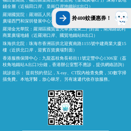
鋪全層（近福田口岸、皇崗口岸地鐵站E出口）
羅湖國貿院：
羅湖區人民南路熙龍大廈二樓(近羅湖口岸，金光華
拎400蚊優惠券！
廣場西門和深圳發展中心大廈對面，國貿地鐵站E出口）
羅湖金光華院：
羅湖區國貿金光華廣場東二門對面，南湖路凱利
商業廣場地鋪（近羅湖口岸、國貿地鐵站B出口）
珠海拱北院：
珠海市香洲區拱北迎賓南路1155號中建商業大廈15
樓（近拱北口岸，迎賓百貨廣場對面）
香港服務保障中心：
九龍荔枝角長裕街11號定豐中心1306室（荔
枝角地鐵站A出口3分鐘，香港辦公室暫不應診，提供網絡諮詢）
就診提示：
提前預約登記，X-ray、CT院內檢查免費，3D數字掃
描免費。本地牙醫，放心睇牙。另有速遞代收存放服務。