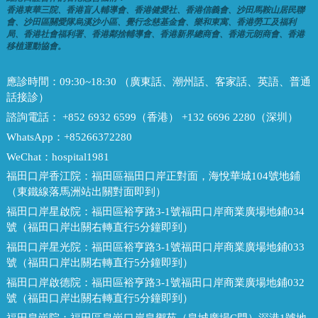
香港東華三院、香港盲人輔導會、香港健愛社、香港信義會、沙田馬鞍山居民聯
會、沙田區關愛隊烏溪沙小區、覺行念慈基金會、樂和東寓、香港勞工及福利
局、香港社會福利署、香港鄰捨輔導會、香港新界總商會、香港元朗商會、香港
移植運動協會。
應診時間：
09:30~18:30 （廣東話、潮州話、客家話、英語、普通
話接診）
諮詢電話：
+852 6932 6599（香港） +132 6696 2280（深圳）
WhatsApp：
+85266372280
WeChat：
hospital1981
福田口岸香江院：
福田區福田口岸正對面，海悅華城104號地鋪
（東鐵線落馬洲站出關對面即到）
福田口岸星啟院：
福田區裕亨路3-1號福田口岸商業廣場地鋪034
號（福田口岸出關右轉直行5分鐘即到）
福田口岸星光院：
福田區裕亨路3-1號福田口岸商業廣場地鋪033
號（福田口岸出關右轉直行5分鐘即到）
福田口岸啟德院：
福田區裕亨路3-1號福田口岸商業廣場地鋪032
號（福田口岸出關右轉直行5分鐘即到）
福田皇崗院：
福田區皇崗口岸皇禦苑（皇城廣場C門）深港1號地