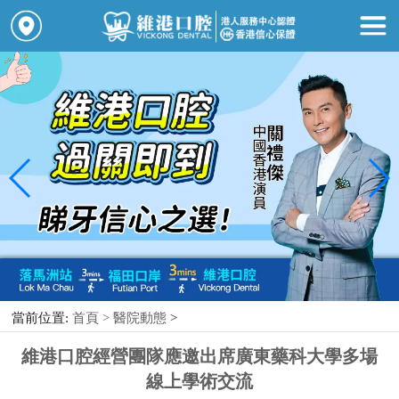
當前位置:
首頁 >
醫院動態
>
維港口腔經營團隊應邀出席廣東藥科大學多場
線上學術交流