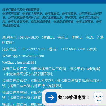
維港口腔合作的香港慈善機構：
香港東華三院、香港盲人輔導會、香港健愛社、香港信義會、沙田馬鞍山居民聯
會、沙田區關愛隊烏溪沙小區、覺行念慈基金會、樂和東寓、香港勞工及福利
局、香港社會福利署、香港鄰捨輔導會、香港新界總商會、香港元朗商會、香港
移植運動協會。
應診時間：
09:30~18:30 （廣東話、潮州話、客家話、英語、普通
話接診）
諮詢電話：
+852 6932 6599（香港） +132 6696 2280（深圳）
WhatsApp：
+85266372280
WeChat：
hospital1981
福田口岸香江院：
福田區福田口岸正對面，海悅華城104號地鋪
（東鐵線落馬洲站出關對面即到）
福田口岸星啟院：
福田區裕亨路3-1號福田口岸商業廣場地鋪034
號（福田口岸出關右轉直行5分鐘即到）
福田口岸星光院：
福田區裕亨路3-1號福田口岸商業廣場地鋪033
拎400蚊優惠券！
號（福田口岸出關右轉直行5分鐘即到）
福田口岸啟德院：
福田區裕亨路3-1號福田口岸商業廣場地鋪032