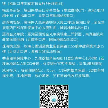
號（福田口岸出關右轉直行5分鐘即到）
福田皇崗院：
福田區皇崗口岸皇禦苑（皇城廣場C門）深港1號地
鋪全層（近福田口岸、皇崗口岸地鐵站E出口）
羅湖國貿院：
羅湖區人民南路熙龍大廈二樓(近羅湖口岸，金光華
廣場西門和深圳發展中心大廈對面，國貿地鐵站E出口）
羅湖金光華院：
羅湖區國貿金光華廣場東二門對面，南湖路凱利
商業廣場地鋪（近羅湖口岸、國貿地鐵站B出口）
珠海拱北院：
珠海市香洲區拱北迎賓南路1155號中建商業大廈15
樓（近拱北口岸，迎賓百貨廣場對面）
香港服務保障中心：
九龍荔枝角長裕街11號定豐中心1306室（荔
枝角地鐵站A出口3分鐘，香港辦公室暫不應診，提供網絡諮詢）
就診提示：
提前預約登記，X-ray、CT院內檢查免費，3D數字掃
描免費。本地牙醫，放心睇牙。另有速遞代收存放服務。